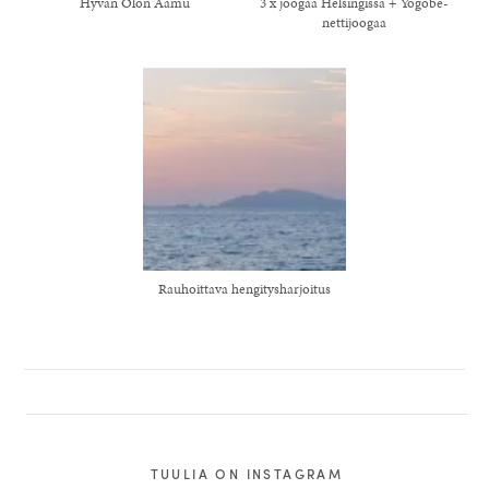
Hyvän Olon Aamu
3 x joogaa Helsingissä + Yogobe-
nettijoogaa
Rauhoittava hengitysharjoitus
healthy living + good 
TUULIA ON INSTAGRAM