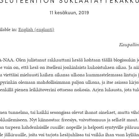
11 kesäkuun, 2019
ilable in:
English
(
englanti
)
Kaupallin
A-NAA. Olen julistanut rakkauttani kesää kohtaan täällä blogissakin
e vain on, että kesä on itselleni jonkinlaista kukoistuksen aikaa. Ja n
ka viettäisi mieluusti kaiken aikansa ulkona kummastelemassa lintuja
 pyrinkin olemaan mahdollisimman paljon ulkona, ja itse asiassa kirjo
enkillä pienen leikkitoverini ottaessa nokosia. Arjen luksusta, jota tu
nen tunnelma, tai kaikki sesongissa olevat ihanat ainekset, mutta vih
kokkailemiseen. Nyt kiinnostaa: freesiys, vaivattomuus ja selkeät maut
 tarpeen kahdenlaisille ruuille: nopeille ja helposti syntyville pääruui
le jälkiruuille, joita voi tarjota kesäjuhlissa tai vaikka ihan vaan kylään 