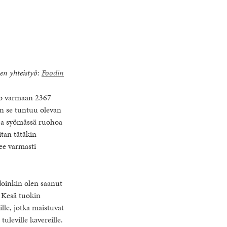
en yhteistyö:
Foodin
 jo varmaan 2367
iin se tuntuu olevan
 ja syömässä ruohoa
itan tätäkin
lee varmasti
doinkin olen saanut
. Kesä tuokin
lle, jotka maistuvat
tuleville kavereille.