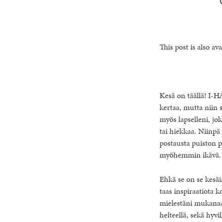
This post is also ava
Kesä on täällä! I-H
kertaa, mutta niin s
myös lapselleni, jo
tai hiekkaa. Niinpä
postausta puiston p
myöhemmin ikävä.
Ehkä se on se kesäi
taas inspiraatiota 
mielestäni mukanaan
helteellä, sekä hyvil