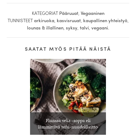
KATEGORIAT
Pääruuat
,
Vegaaninen
TUNNISTEET
arkiruoka
,
kasvisruuat
,
kaupallinen yhteistyö
,
lounas & illallinen
,
syksy
,
talvi
,
vegaani
.
SAATAT MYÖS PITÄÄ NÄISTÄ
Flunssa veks -soppa eli
lämmittävä tofu-nuudelikeitto