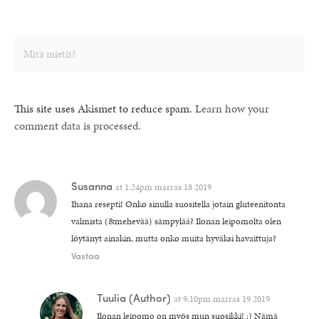
This site uses Akismet to reduce spam.
Learn how your
comment data is processed.
Susanna
at
1:24pm marras 18 2019
Ihana resepti! Onko sinulla suositella jotain gluteenitonta
valmista (&mehevää) sämpylää? Ilonan leipomolta olen
löytänyt ainakin, mutta onko muita hyväksi havaittuja?
Vastaa
Tuulia
(Author)
at
9:10pm marras 19 2019
Ilonan leipomo on myös mun suosikki! :) Nämä