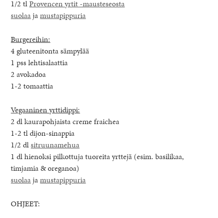
1/2 tl
Provencen yrtit -mausteseosta
suolaa
ja
mustapippuria
Burgereihin:
4 gluteenitonta sämpylää
1 pss lehtisalaattia
2 avokadoa
1-2 tomaattia
Vegaaninen yrttidippi:
2 dl kaurapohjaista creme fraichea
1-2 tl dijon-sinappia
1/2 dl
sitruunamehua
1 dl hienoksi pilkottuja tuoreita yrttejä (esim. basilikaa,
timjamia & oreganoa)
suolaa
ja
mustapippuria
OHJEET: