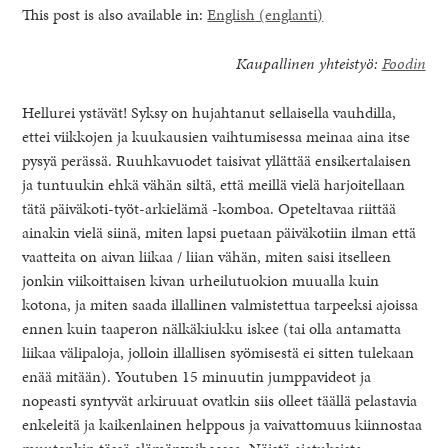
This post is also available in:
English
(
englanti
)
Kaupallinen yhteistyö:
Foodin
Hellurei ystävät! Syksy on hujahtanut sellaisella vauhdilla,
ettei viikkojen ja kuukausien vaihtumisessa meinaa aina itse
pysyä perässä. Ruuhkavuodet taisivat yllättää ensikertalaisen
ja tuntuukin ehkä vähän siltä, että meillä vielä harjoitellaan
tätä päiväkoti-työt-arkielämä -komboa. Opeteltavaa riittää
ainakin vielä siinä, miten lapsi puetaan päiväkotiin ilman että
vaatteita on aivan liikaa / liian vähän, miten saisi itselleen
jonkin viikoittaisen kivan urheilutuokion muualla kuin
kotona, ja miten saada illallinen valmistettua tarpeeksi ajoissa
ennen kuin taaperon nälkäkiukku iskee (tai olla antamatta
healthy living + good 
liikaa välipaloja, jolloin illallisen syömisestä ei sitten tulekaan
enää mitään). Youtuben 15 minuutin jumppavideot ja
nopeasti syntyvät arkiruuat ovatkin siis olleet täällä pelastavia
enkeleitä ja kaikenlainen helppous ja vaivattomuus kiinnostaa