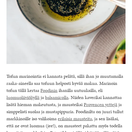
Tofun marinointia ei kannata pelätä, sillä ihan jo muutamalla
raaka-aineella saa tofuun helposti hyvää makua. Marinoin
tofun tällä kertaa
Foodinin
ihanilla uutuuksilla, eli
luomuoliiviöljyllä
ja
balsamicolla
. Niiden kaveriksi kannattaa
lisätä hieman makeutusta, ja mausteiksi
Provencen yrttejä
ja
simppelisti suolaa ja mustapippuria. Foodinilta on juuri tullut
markkinoille iso valikoima
erilaisia mausteita
, ja sen lisäksi,
että ne ovat luomua (jee!), on mausteet pakattu myös todella