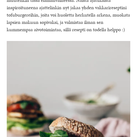
muutenkin tässä elämänvaiheessa. Näistä ajatuksista
inspiroituneena ajattelinkin nyt jakaa yhden vakkarireseptini
tofuburgereihin, joita voi huoletta herkutella arkena, muokata
lapsien makuun sopivaksi, ja valmistaa ilman sen
kummempaa aivotoimintaa, sillä resepti on todella helppo :)