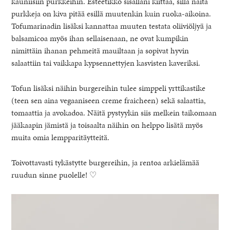
kauniisiin purkkeihin. Esteetikko sisälläni kiittää, sillä näitä
purkkeja on kiva pitää esillä muutenkin kuin ruoka-aikoina.
Tofumarinadin lisäksi kannattaa muuten testata oliiviöljyä ja
balsamicoa myös ihan sellaisenaan, ne ovat kumpikin
nimittäin ihanan pehmeitä mauiltaan ja sopivat hyvin
salaattiin tai vaikkapa kypsennettyjen kasvisten kaveriksi.
Tofun lisäksi näihin burgereihin tulee simppeli yrttikastike
(teen sen aina vegaaniseen creme fraicheen) sekä salaattia,
tomaattia ja avokadoa. Näitä pystyykin siis melkein taikomaan
jääkaapin jämistä ja toisaalta näihin on helppo lisätä myös
muita omia lempparitäytteitä.
Toivottavasti tykästytte burgereihin, ja rentoa arkielämää
ruudun sinne puolelle! ♡