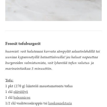
Freesit tofuburgerit
huomiot: voit halutessasi korvata sämpylät salaatinlehdillä tai
uunissa kypsennetyillä bataattisiivuilla! jos haluat nopeuttaa
burgereiden valmistumista, voit lyhentää tofun valutus- ja
marinointiaikaa 5 minuuttiin.
Tofu:
1 pkt (270 g) kiinteää maustamatonta tofua
1 rkl
oliiviöljyä
1 rkl
balsamicoa
1/2 rkl vaahterasiirappia tai
kookosnektaria