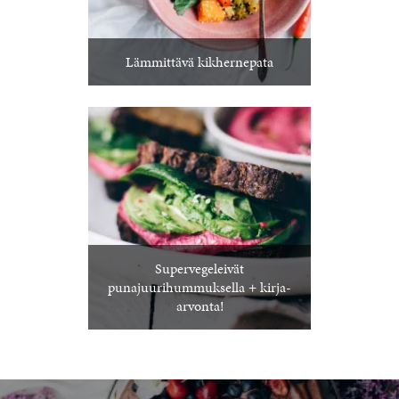
Lämmittävä kikhernepata
Supervegeleivät
punajuurihummuksella + kirja-
arvonta!