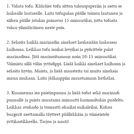
1. Valuta tofu. Kääräise tofu sitten talouspaperiin ja aseta se
laakealle lautaselle. Laita tofupalan päälle toinen lautanen ja
siihen päälle jotakin painavaa 15 minuutiksi, jotta tofusta
valuu ylimääräinen neste pois.
2. Sekoita kaikki marinadin ainekset keskenään laakeassa
kulhossa. Leikkaa tofu isoiksi levyiksi ja pyörittele palat
marinadissa. Jätä marinoitumaan noin 10-15 minuutiksi.
Valmista sillä välin yrttidippi. Lisää kaikki ainekset kulhoon ja
sekoita hyvin. Maista, ja lisää mausteita tai muita aineksia
maun mukaan. Laita jääkaappiin maustumaan hetkeksi.
3. Kuumenna iso paistinpannu ja lisää tofut sekä marinadi
pannulle ja paista muutama minuutti kummaltakin puolelta.
Leikkaa avokado ja tomaatti ohuiksi suikaleiksi. Kokoa
burgerit asettamalla täytteet päällekkäin ja viimeistele
yrttikastikkeella. Tarjoa ja nauti!