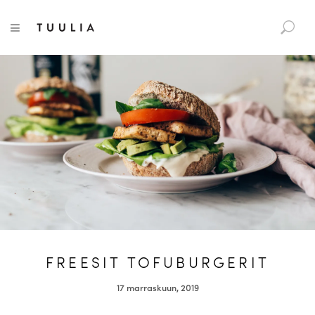
S
Tuulia
TOGGLE NAVIGATION
e
a
r
c
h
f
o
r
:
FREESIT TOFUBURGERIT
17 marraskuun, 2019