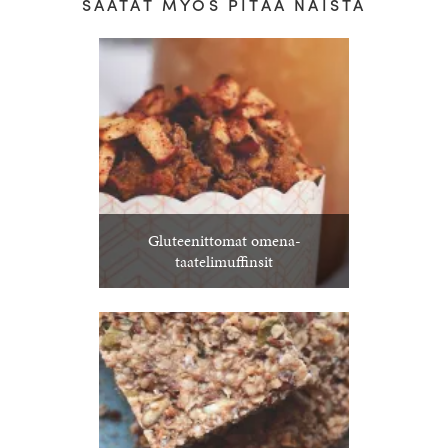
SAATAT MYÖS PITÄÄ NÄISTÄ
Gluteenittomat omena-
taatelimuffinsit