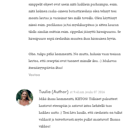
simppelit ohjeet ovat usein niitä kaikkein parhaimpia, esim.
niitä kolmen raaka-aineen bataattirieskoja olen tehnyt tosi
monta kertaa ja varioinut ties millä tavoilla. Olen käyttänyt
niissä esim. porkkanaa ja/tai myskikurpitsaa ja sitten kauran
tilalla ainakin osittain esim. rippeiksi jäänyttä hirssipuuroa. Se
hirssipuuro sopii rieskoihin muuten ihan hirmuisen hyvin.
Oho, tulipa pitkä kommentti. No mutta, halusin vaan tosiaan
kertoa, että reseptisi ovat tuoneet minulle iloa. :) Mukavaa
itsenäisyyspäivän iltaa!
Vastaa
Tuulia
(Author)
at
9:41am joulu 07 2016
Mikä ihana kommentti, KIITOS! Tällaiset palautteet
kantavat eteenpäin ja antavat intoa kehitellä taas
kaikkea uutta :) Tosi kiva kuulla, että rieskoista on tullut
vakkarit ja toivottavasti myös pullat maistuvat! Ihanaa
viikkoa!