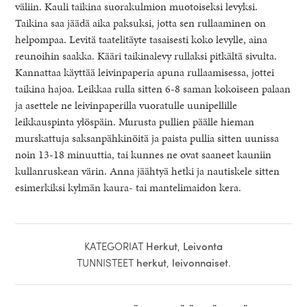
väliin. Kauli taikina suorakulmion muotoiseksi levyksi.
Taikina saa jäädä aika paksuksi, jotta sen rullaaminen on
helpompaa. Levitä taatelitäyte tasaisesti koko levylle, aina
reunoihin saakka. Kääri taikinalevy rullaksi pitkältä sivulta.
Kannattaa käyttää leivinpaperia apuna rullaamisessa, jottei
taikina hajoa. Leikkaa rulla sitten 6-8 saman kokoiseen palaan
ja asettele ne leivinpaperilla vuoratulle uunipellille
leikkauspinta ylöspäin. Murusta pullien päälle hieman
murskattuja saksanpähkinöitä ja paista pullia sitten uunissa
noin 13-18 minuuttia, tai kunnes ne ovat saaneet kauniin
kullanruskean värin. Anna jäähtyä hetki ja nautiskele sitten
esimerkiksi kylmän kaura- tai mantelimaidon kera.
KATEGORIAT
Herkut
,
Leivonta
TUNNISTEET
herkut
,
leivonnaiset
.