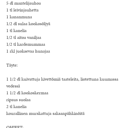
5 dl mantelijauhoa
1 tl leivinjauhetta
1 kananmuna
1/2 dl sulaa kookosöljyä
1 tl kanelia
1/2 tl aitoa vaniljaa
1/2 tl kardemummaa
1 rkl juoksevaa hunajaa
Täyte:
1 1/2 dl kuivattuja kivettömiä taateleita, liotettuna kuumassa
vedessä
1 1/2 dl kookoskermaa
ripaus suolaa
2 tl kanelia
kourallinen murskattuja saksanpähkinöitä
OHJEET: