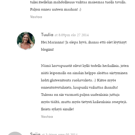
tulisi itsellekin mahdollisuus vaihtaa maisemaa tuolla tavalla.
Paljon onnea uuteen maahan! :)
Vastaa
Tuulia
at
8:09pm elo 27 2014
Hei Marianna! Ja olepa hyvä, ihanaa että olet löytänyt
blogiini!
Nämä korvapuustit olivat kyllä todella herkullisia, joten
näitä leipomalla on ainakin helppo aloittaa siirtyminen
kohti gluteenitonta ruokavaliota. :) Kiitos myös
onnentoivotuksista, kaupunki vaikuttaa ihanalta!
Tulossa on siis varmasti paljon uudenlaisia juttuja
myös täältä, mutta myös tietysti kaikenlaisia reseptejä.
Iloista syksyä sinulle!
Vastaa
Seija
at
3:46pm syys 05 2014