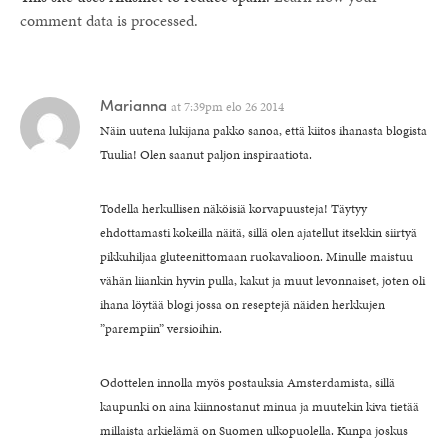
comment data is processed.
Marianna
at
7:39pm elo 26 2014
Näin uutena lukijana pakko sanoa, että kiitos ihanasta blogista
Tuulia! Olen saanut paljon inspiraatiota.
Todella herkullisen näköisiä korvapuusteja! Täytyy
ehdottamasti kokeilla näitä, sillä olen ajatellut itsekkin siirtyä
pikkuhiljaa gluteenittomaan ruokavalioon. Minulle maistuu
vähän liiankin hyvin pulla, kakut ja muut levonnaiset, joten oli
ihana löytää blogi jossa on reseptejä näiden herkkujen
”parempiin” versioihin.
Odottelen innolla myös postauksia Amsterdamista, sillä
kaupunki on aina kiinnostanut minua ja muutekin kiva tietää
millaista arkielämä on Suomen ulkopuolella. Kunpa joskus