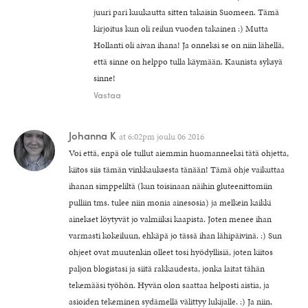
juuri pari kuukautta sitten takaisin Suomeen. Tämä
kirjoitus kun oli reilun vuoden takainen :) Mutta
Hollanti oli aivan ihana! Ja onneksi se on niin lähellä,
että sinne on helppo tulla käymään. Kaunista syksyä
sinne!
Vastaa
Johanna K
at
6:02pm joulu 06 2016
Voi että, enpä ole tullut aiemmin huomanneeksi tätä ohjetta,
kiitos siis tämän vinkkauksesta tänään! Tämä ohje vaikuttaa
ihanan simppeliltä (kun toisinaan näihin gluteenittomiin
pulliin tms. tulee niin monia ainesosia) ja melkein kaikki
ainekset löytyvät jo valmiiksi kaapista. Joten menee ihan
varmasti kokeiluun, ehkäpä jo tässä ihan lähipäivinä. :) Sun
ohjeet ovat muutenkin olleet tosi hyödyllisiä, joten kiitos
paljon blogistasi ja siitä rakkaudesta, jonka laitat tähän
tekemääsi työhön. Hyvän olon saattaa helposti aistia, ja
asioiden tekeminen sydämellä välittyy lukijalle. :) Ja niin,