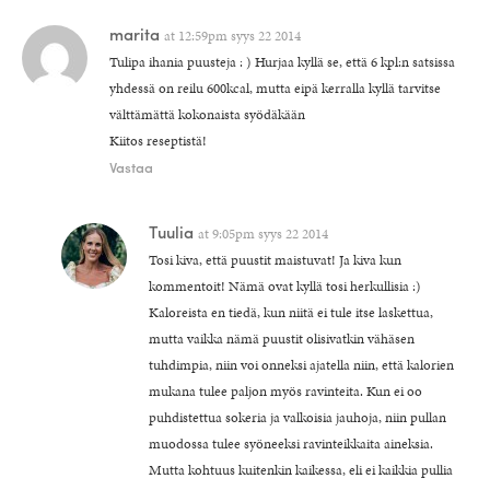
marita
at
12:59pm syys 22 2014
Tulipa ihania puusteja : ) Hurjaa kyllä se, että 6 kpl:n satsissa
yhdessä on reilu 600kcal, mutta eipä kerralla kyllä tarvitse
välttämättä kokonaista syödäkään
Kiitos reseptistä!
Vastaa
Tuulia
at
9:05pm syys 22 2014
Tosi kiva, että puustit maistuvat! Ja kiva kun
kommentoit! Nämä ovat kyllä tosi herkullisia :)
Kaloreista en tiedä, kun niitä ei tule itse laskettua,
mutta vaikka nämä puustit olisivatkin vähäsen
tuhdimpia, niin voi onneksi ajatella niin, että kalorien
mukana tulee paljon myös ravinteita. Kun ei oo
puhdistettua sokeria ja valkoisia jauhoja, niin pullan
muodossa tulee syöneeksi ravinteikkaita aineksia.
Mutta kohtuus kuitenkin kaikessa, eli ei kaikkia pullia