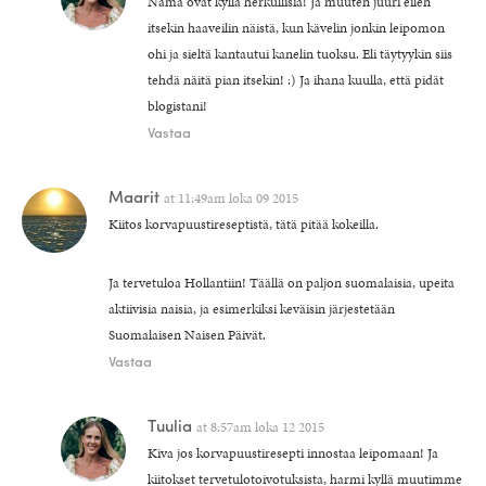
Nämä ovat kyllä herkullisia! Ja muuten juuri eilen
itsekin haaveilin näistä, kun kävelin jonkin leipomon
ohi ja sieltä kantautui kanelin tuoksu. Eli täytyykin siis
tehdä näitä pian itsekin! :) Ja ihana kuulla, että pidät
blogistani!
Vastaa
Maarit
at
11:49am loka 09 2015
Kiitos korvapuustireseptistä, tätä pitää kokeilla.
Ja tervetuloa Hollantiin! Täällä on paljon suomalaisia, upeita
aktiivisia naisia, ja esimerkiksi keväisin järjestetään
Suomalaisen Naisen Päivät.
Vastaa
Tuulia
at
8:57am loka 12 2015
Kiva jos korvapuustiresepti innostaa leipomaan! Ja
kiitokset tervetulotoivotuksista, harmi kyllä muutimme