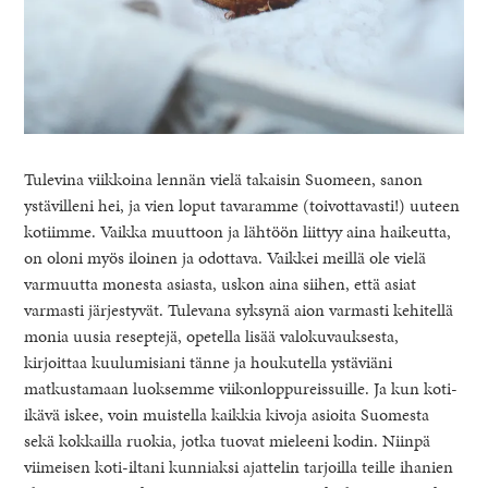
Tulevina viikkoina lennän vielä takaisin Suomeen, sanon
ystävilleni hei, ja vien loput tavaramme (toivottavasti!) uuteen
kotiimme. Vaikka muuttoon ja lähtöön liittyy aina haikeutta,
on oloni myös iloinen ja odottava. Vaikkei meillä ole vielä
varmuutta monesta asiasta, uskon aina siihen, että asiat
varmasti järjestyvät. Tulevana syksynä aion varmasti kehitellä
monia uusia reseptejä, opetella lisää valokuvauksesta,
kirjoittaa kuulumisiani tänne ja houkutella ystäviäni
matkustamaan luoksemme viikonloppureissuille. Ja kun koti-
ikävä iskee, voin muistella kaikkia kivoja asioita Suomesta
sekä kokkailla ruokia, jotka tuovat mieleeni kodin. Niinpä
viimeisen koti-iltani kunniaksi ajattelin tarjoilla teille ihanien