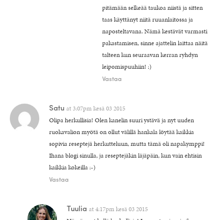
pitämään selkeää taukoa niistä ja sitten
taas käyttänyt niitä ruuanlaitossa ja
naposteltavana. Nämä kestävät varmasti
pakastamisen, sinne ajattelin laittaa näitä
talteen kun seuraavan kerran ryhdyn
leipomispuuhiin! :)
Vastaa
Satu
at
3:07pm kesä 03 2015
Olipa herkullisia! Olen kanelin suuri ystävä ja nyt uuden
ruokavalion myötä on ollut välillä hankala löytää kaikkia
sopivia reseptejä herkutteluun, mutta tämä oli napakymppi!
Ihana blogi sinulla, ja reseptejäkin läjäpäin, kun vain ehtisin
kaikkia kokeilla :-)
Vastaa
Tuulia
at
4:17pm kesä 03 2015