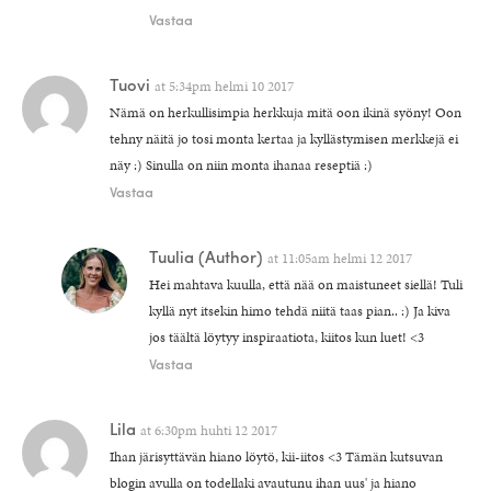
Vastaa
Tuovi
at
5:34pm helmi 10 2017
Nämä on herkullisimpia herkkuja mitä oon ikinä syöny! Oon
tehny näitä jo tosi monta kertaa ja kyllästymisen merkkejä ei
näy :) Sinulla on niin monta ihanaa reseptiä :)
Vastaa
Tuulia
(Author)
at
11:05am helmi 12 2017
Hei mahtava kuulla, että nää on maistuneet siellä! Tuli
kyllä nyt itsekin himo tehdä niitä taas pian.. :) Ja kiva
jos täältä löytyy inspiraatiota, kiitos kun luet! <3
Vastaa
Lila
at
6:30pm huhti 12 2017
Ihan järisyttävän hiano löytö, kii-iitos <3 Tämän kutsuvan
blogin avulla on todellaki avautunu ihan uus' ja hiano