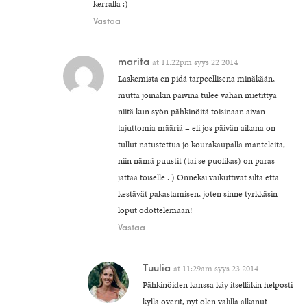
kerralla :)
Vastaa
marita
at
11:22pm syys 22 2014
Laskemista en pidä tarpeellisena minäkään,
mutta joinakin päivinä tulee vähän mietittyä
niitä kun syön pähkinöitä toisinaan aivan
tajuttomia määriä – eli jos päivän aikana on
tullut natustettua jo kourakaupalla manteleita,
niin nämä puustit (tai se puolikas) on paras
jättää toiselle : ) Onneksi vaikuttivat siltä että
kestävät pakastamisen, joten sinne tyrkkäsin
loput odottelemaan!
Vastaa
Tuulia
at
11:29am syys 23 2014
Pähkinöiden kanssa käy itselläkin helposti
kyllä överit, nyt olen välillä alkanut