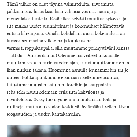
Tämä viikko on ollut täynnä valmisteluita, siivoamista,
pakkaamista, halauksia, liian vähäisiä yöunia, nauruja ja
monenlaisia tunteita. Kesä alkaa selvästi muuttua syksyksi ja
sitä mukaa uudet suunnitelmat ja kokemukset häämöttävät
entistä lähempänä. Omalla kohdallani uusia kokemuksia on
luvassa seuraavina viikkoina ja kuukausina
varmasti roppakaupalla, sillä muutamme poikaystäväni kanssa
– tittidii – Amsterdamiin! Olemme haaveilleet ulkomaille
muuttamisesta jo parin vuoden ajan, ja nyt muuttomme on jo
ihan nurkan takana. Huomenna aamulla lennämmekin siis jo
uuteen kotikaupunkiimme etsimään itsellemme asuntoa,
tutustumaan uusiin katuihin, toreihin ja kauppoihin
healthy living + good 
sekä sekä nautiskelemaan erilaisista kahviloista ja
ravintoloista. Syksy tuo myöhemmin mukanaan töitä ja
rutiineja, mutta aluksi aion keskittyä löytämään itselleni kivan
joogastudion ja uuden kantakahvilan.