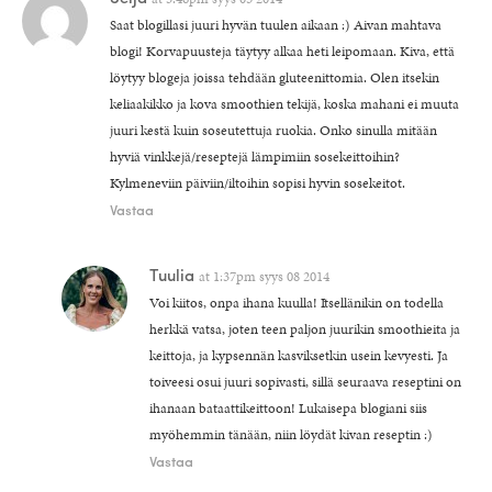
Saat blogillasi juuri hyvän tuulen aikaan :) Aivan mahtava
blogi! Korvapuusteja täytyy alkaa heti leipomaan. Kiva, että
löytyy blogeja joissa tehdään gluteenittomia. Olen itsekin
keliaakikko ja kova smoothien tekijä, koska mahani ei muuta
juuri kestä kuin soseutettuja ruokia. Onko sinulla mitään
hyviä vinkkejä/reseptejä lämpimiin sosekeittoihin?
Kylmeneviin päiviin/iltoihin sopisi hyvin sosekeitot.
Vastaa
Tuulia
at
1:37pm syys 08 2014
Voi kiitos, onpa ihana kuulla! Itsellänikin on todella
herkkä vatsa, joten teen paljon juurikin smoothieita ja
keittoja, ja kypsennän kasviksetkin usein kevyesti. Ja
toiveesi osui juuri sopivasti, sillä seuraava reseptini on
ihanaan bataattikeittoon! Lukaisepa blogiani siis
myöhemmin tänään, niin löydät kivan reseptin :)
Vastaa