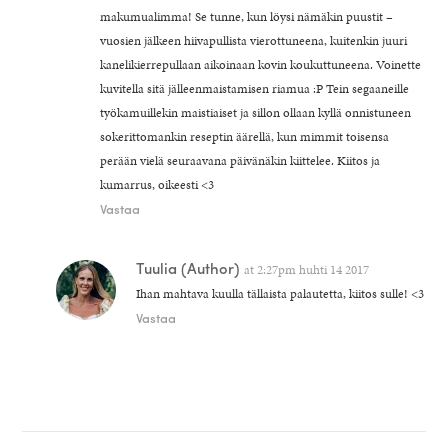
makumualimma! Se tunne, kun löysi nämäkin puustit –
vuosien jälkeen hiivapullista vierottuneena, kuitenkin juuri
kanelikierrepullaan aikoinaan kovin koukuttuneena. Voinette
kuvitella sitä jälleenmaistamisen riamua :P Tein segaaneille
työkamuillekin maistiaiset ja sillon ollaan kyllä onnistuneen
sokerittomankin reseptin äärellä, kun mimmit toisensa
perään vielä seuraavana päivänäkin kiittelee. Kiitos ja
kumarrus, oikeesti <3
Vastaa
Tuulia
(Author)
at
2:27pm huhti 14 2017
Ihan mahtava kuulla tällaista palautetta, kiitos sulle! <3
Vastaa