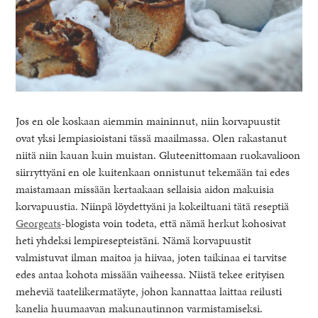
Jos en ole koskaan aiemmin maininnut, niin korvapuustit
ovat yksi lempiasioistani tässä maailmassa. Olen rakastanut
niitä niin kauan kuin muistan. Gluteenittomaan ruokavalioon
siirryttyäni en ole kuitenkaan onnistunut tekemään tai edes
maistamaan missään kertaakaan sellaisia aidon makuisia
korvapuustia. Niinpä löydettyäni ja kokeiltuani tätä reseptiä
Georgeats
-blogista voin todeta, että nämä herkut kohosivat
heti yhdeksi lempiresepteistäni. Nämä korvapuustit
valmistuvat ilman maitoa ja hiivaa, joten taikinaa ei tarvitse
edes antaa kohota missään vaiheessa. Niistä tekee erityisen
meheviä taatelikermatäyte, johon kannattaa laittaa reilusti
kanelia huumaavan makunautinnon varmistamiseksi.