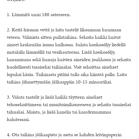
1. Lämmitä uuni 180 asteeseen.
2. Keitä hieman vettä ja laita taatelit likoamaan kuumaan
veteen. Valmista sitten pullataikina. Sekoita kaikki kuivat
aineet keskenään isossa kulhossa. Sulata kookosöljy liedellä
matalalla lämmöllä tai vesihauteessa. Lisää kookosöljy,
kananmuna sekä hunaja kuivien aineiden joukkoon ja sekoita
huolellisesti tasaiseksi taikinaksi. Voit sekoittaa ainekset
lopuksi käsin. Taikinasta pitäisi tulla aika kiinteä pallo. Laita
taikina jähmettymään jääkaappiin 10-15 minuutiksi.
3. Valuta taatelit ja lisää kaikki täytteen ainekset
tehosekoittimeen tai monitoimikoneeseen ja sekoita tasaiseksi
tahnaksi. Maista, ja lisää kanelia tai kaardemummaa
halutessasi.
4. Ota taikina jääkaapista ja aseta se kahden leivinpaperin