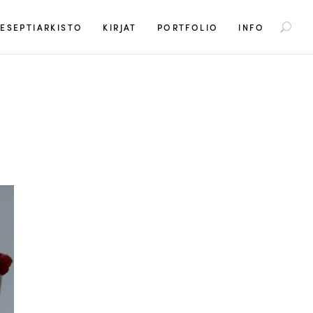
S
ESEPTIARKISTO
KIRJAT
PORTFOLIO
INFO
e
a
r
c
h
f
o
r
: