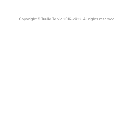
Copyright © Tuulia Talvio 2016-2022. All rights reserved.
ealthy living + good vibes
Suomi