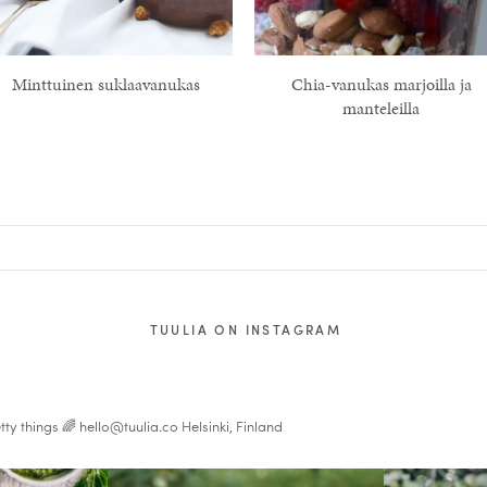
Minttuinen suklaavanukas
Chia-vanukas marjoilla ja
manteleilla
TUULIA ON INSTAGRAM
tty things 🌈
hello@tuulia.co
Helsinki, Finland