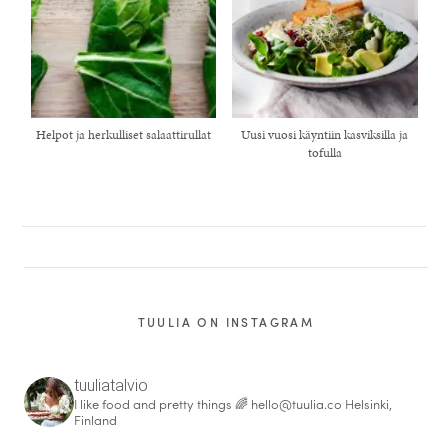
Helpot ja herkulliset salaattirullat
Uusi vuosi käyntiin kasviksilla ja
tofulla
TUULIA ON INSTAGRAM
tuuliatalvio
I like food and pretty things 🌈
hello@tuulia.co
Helsinki,
Finland