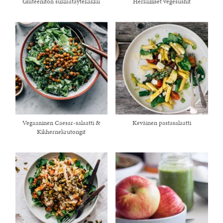
Gluteeniton suklaatäytekakku
Herkulliset vegesushit
Vegaaninen Caesar-salaatti &
Keväinen pastasalaatti
Kikhernekrutongit
healthy living + good 