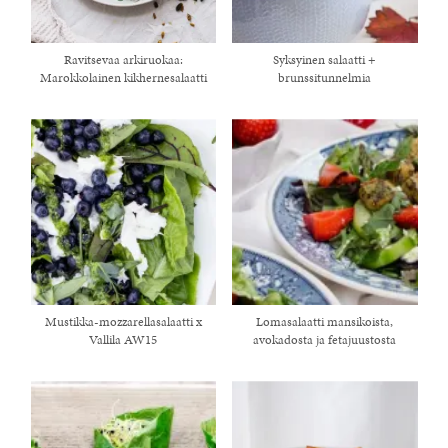
Ravitsevaa arkiruokaa:
Syksyinen salaatti +
Marokkolainen kikhernesalaatti
brunssitunnelmia
Mustikka-mozzarellasalaatti x
Lomasalaatti mansikoista,
Vallila AW15
avokadosta ja fetajuustosta