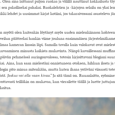
. Olen aina laittanut paljon ruokaa ja välillä nauttinut kokkailusta tä
t sen pakolliseksi pahaksi. Ruokalehtien ja -kirjojen selailu on yksi l
ikki lehdet ja uusimmat kirjat kotiini, jos takaraivossani asusteleva järj
sen myötä olen kuitenkin löytänyt myös uuden mielenkiinnon kohteen
ilun päätteeksi hankin viime jouluna ensimmäisen järjestelmäkamer
maa kameran linssin läpi. Samalla tavalla kuin valokuvat ovat mieles
 kuvaaminen minusta kaikista mukavinta. Niinpä kuvaillessani muffin
ltapäivän pehmeässä auringonvalossa, totesin kirjoittavani blogiani suur
i. Aina, kun saan mielestäni onnistuneen otoksen, hihkun ilosta ja 
login pito minua mitenkään, mutta kuten ihana ystäväni viisaasti tote
listä. Joskus voi olla vaan kivaa.”
Ja sitä tämä on. Ruuanlaitto, syömin
ottavasti teilläkin on mukavaa, kun vierailette täällä ja luette juttujani,
oitus.