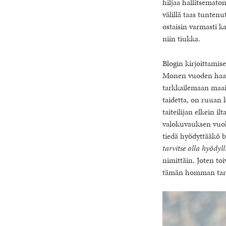
hiljaa hallitsematon
välillä taas tuntenu
ostaisin varmasti ka
niin tiukka.
Blogin kirjoittami
Monen vuoden haave
tarkkailemaan maail
taidetta, on ruuan
taiteilijan elkein i
valokuvauksen vuoks
tiedä hyödyttääkö b
tarvitse olla hyödyl
nimittäin. Joten toiv
tämän homman tark