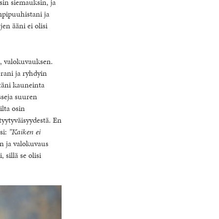
ysin siemauksin, ja
empipuuhistani ja
en ääni ei olisi
, valokuvauksen.
ani ja ryhdyin
täni kauneinta
sseja suuren
ilta osin
tyytyväisyydestä. En
si:
”Kaiken ei
en ja valokuvaus
 sillä se olisi