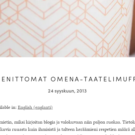
EENITTOMAT OMENA-TAATELIMUFF
24 syyskuun, 2013
ilable in:
English
(
englanti
)
 mietin, miksi kirjoitan blogia ja valokuvaan niin paljon ruokaa. Tieto
via ruuasta kuin ihmisistä ja talteen keräämieni respetien määrä al