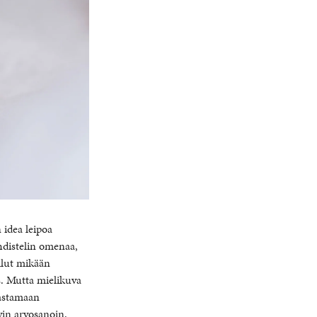
 idea leipoa
hdistelin omenaa,
ollut mikään
us. Mutta mielikuva
aastamaan
vin arvosanoin.