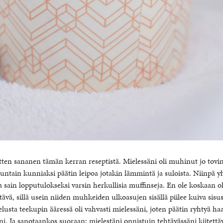
ten sananen tämän kerran reseptistä. Mielessäni oli muhinut jo tovin
untain kunniaksi päätin leipoa jotakin lämmintä ja suloista. Niinpä y
 ja sain lopputulokseksi varsin herkullisia muffinseja. En ole koskaan 
tävä, sillä usein niiden muhkeiden ulkoasujen sisällä piilee kuiva sis
lusta teekupin ääressä oli vahvasti mielessäni, joten päätin ryhtyä h
ni. Ja sanotaankos suoraan: mielestäni onnistuin tehtävässäni kiitettä