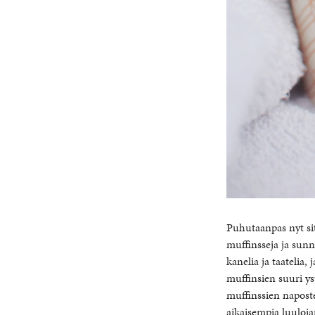
Puhutaanpas nyt sit
muffinsseja ja sunn
kanelia ja taatelia,
muffinsien suuri ys
muffinssien naposte
aikaisempia luuloja