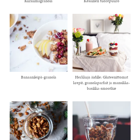
Kurkumagranola
Kesäinen tuorepuuro
Banaanileipä-granola
Herkkuja äidille: Gluteenittomat
krepit, granolaparfait ja mansikka-
basilika-smoothie
healthy living + good 