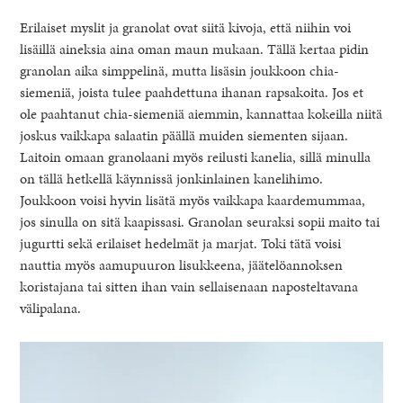
Erilaiset myslit ja granolat ovat siitä kivoja, että niihin voi
lisäillä aineksia aina oman maun mukaan. Tällä kertaa pidin
granolan aika simppelinä, mutta lisäsin joukkoon chia-
siemeniä, joista tulee paahdettuna ihanan rapsakoita. Jos et
ole paahtanut chia-siemeniä aiemmin, kannattaa kokeilla niitä
joskus vaikkapa salaatin päällä muiden siementen sijaan.
Laitoin omaan granolaani myös reilusti kanelia, sillä minulla
on tällä hetkellä käynnissä jonkinlainen kanelihimo.
Joukkoon voisi hyvin lisätä myös vaikkapa kaardemummaa,
jos sinulla on sitä kaapissasi. Granolan seuraksi sopii maito tai
jugurtti sekä erilaiset hedelmät ja marjat. Toki tätä voisi
nauttia myös aamupuuron lisukkeena, jäätelöannoksen
koristajana tai sitten ihan vain sellaisenaan naposteltavana
välipalana.