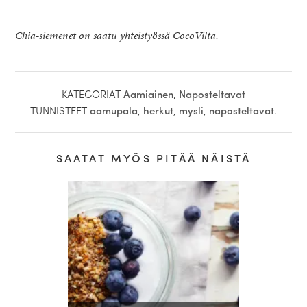
Chia-siemenet on saatu yhteistyössä CocoVilta.
KATEGORIAT
Aamiainen
,
Naposteltavat
TUNNISTEET
aamupala
,
herkut
,
mysli
,
naposteltavat
.
SAATAT MYÖS PITÄÄ NÄISTÄ