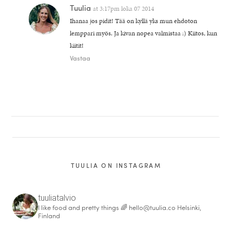
Tuulia
at
3:17pm loka 07 2014
Ihanaa jos pidit! Tää on kyllä yks mun ehdoton
lemppari myös. Ja kivan nopea valmistaa :) Kiitos, kun
kiitit!
Vastaa
TUULIA ON INSTAGRAM
tuuliatalvio
I like food and pretty things 🌈
hello@tuulia.co
Helsinki,
Finland