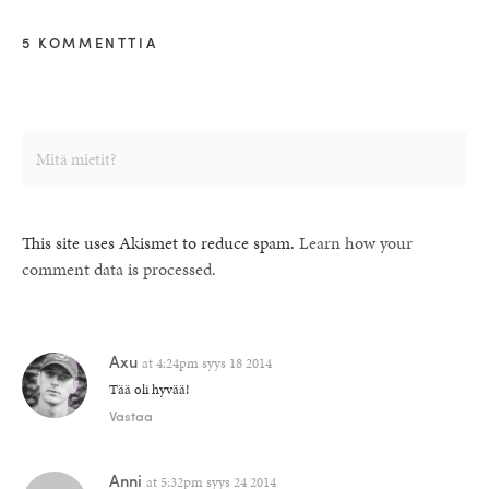
5 KOMMENTTIA
This site uses Akismet to reduce spam.
Learn how your
comment data is processed.
Axu
at
4:24pm syys 18 2014
Tää oli hyvää!
Vastaa
Anni
at
5:32pm syys 24 2014