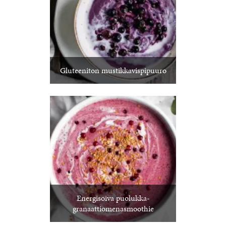
Gluteeniton mustikkavispipuuro
Energisoiva puolukka-
granaattiomenasmoothie