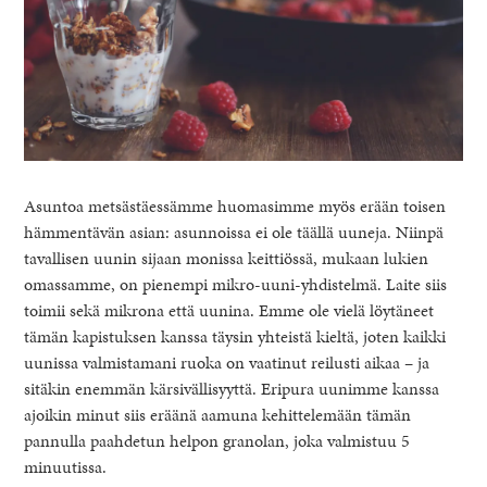
Asuntoa metsästäessämme huomasimme myös erään toisen
hämmentävän asian: asunnoissa ei ole täällä uuneja. Niinpä
tavallisen uunin sijaan monissa keittiössä, mukaan lukien
omassamme, on pienempi mikro-uuni-yhdistelmä. Laite siis
toimii sekä mikrona että uunina. Emme ole vielä löytäneet
tämän kapistuksen kanssa täysin yhteistä kieltä, joten kaikki
uunissa valmistamani ruoka on vaatinut reilusti aikaa – ja
sitäkin enemmän kärsivällisyyttä. Eripura uunimme kanssa
ajoikin minut siis eräänä aamuna kehittelemään tämän
pannulla paahdetun helpon granolan, joka valmistuu 5
minuutissa.