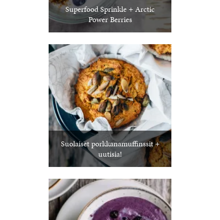
Superfood Sprinkle + Arctic
Power Berries
Suolaiset porkkanamuffinssit +
uutisia!