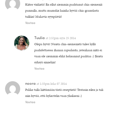
Kiitos vinkistä! En ollut aiemmin paahtanut chia-siemeniä
pannulla, mutta mumskis kuinka hyvää chia-granolasta
tulikin! Mukavia syyspäiviä!
Vastaa
Tuulia
at
2:52pm syys 25 2014
Olepa hyvä! Noista chia-siemenistä tulee kyllä
paahdettaessa ihanan rapsakoita, jotenkaan niitä ei
vaan ole aiemmin ehkä hoksannut paahtaa :) Iloista
syksyä sinnekin!
Vastaa
noora
at
1:55pm loka 07 2014
Pakko tulla kiittämään tästä reseptistä! Testasin eilen ja tuli
niin hyvää, että hykertelin vaan yksikseni :)
Vastaa