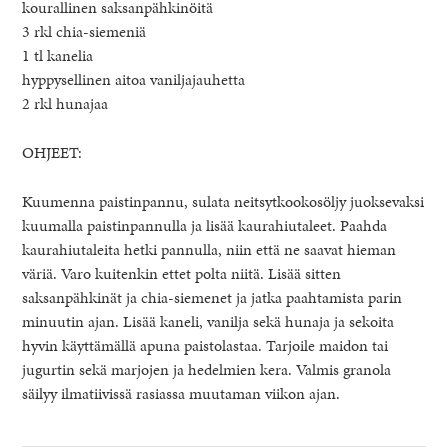
kourallinen saksanpähkinöitä
3 rkl chia-siemeniä
1 tl kanelia
hyppysellinen aitoa vaniljajauhetta
2 rkl hunajaa
OHJEET:
Kuumenna paistinpannu, sulata neitsytkookosöljy juoksevaksi
kuumalla paistinpannulla ja lisää kaurahiutaleet. Paahda
kaurahiutaleita hetki pannulla, niin että ne saavat hieman
väriä. Varo kuitenkin ettet polta niitä. Lisää sitten
saksanpähkinät ja chia-siemenet ja jatka paahtamista parin
minuutin ajan. Lisää kaneli, vanilja sekä hunaja ja sekoita
hyvin käyttämällä apuna paistolastaa. Tarjoile maidon tai
jugurtin sekä marjojen ja hedelmien kera. Valmis granola
säilyy ilmatiivissä rasiassa muutaman viikon ajan.