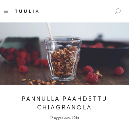
S
Tuulia
TOGGLE NAVIGATION
e
a
r
c
h
f
o
r
:
PANNULLA PAAHDETTU
CHIAGRANOLA
17 syyskuun, 2014