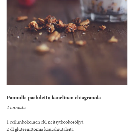
Pannulla paahdettu kanelinen chiagranola
4 annosta
1 reilunkokoinen rkl neitsytkookosöljyä
2 dl gluteenittomia kaurahiutaleita