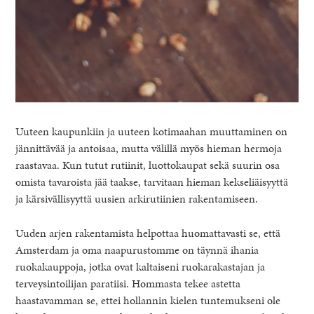
Uuteen kaupunkiin ja uuteen kotimaahan muuttaminen on
jännittävää ja antoisaa, mutta välillä myös hieman hermoja
raastavaa. Kun tutut rutiinit, luottokaupat sekä suurin osa
omista tavaroista jää taakse, tarvitaan hieman kekseliäisyyttä
ja kärsivällisyyttä uusien arkirutiinien rakentamiseen.
Uuden arjen rakentamista helpottaa huomattavasti se, että
Amsterdam ja oma naapurustomme on täynnä ihania
ruokakauppoja, jotka ovat kaltaiseni ruokarakastajan ja
terveysintoilijan paratiisi. Hommasta tekee astetta
haastavamman se, ettei hollannin kielen tuntemukseni ole