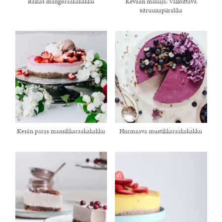
Raikas mangoraakakakku
Kevään makuja: Valloittava
sitruunapiirakka
Kesän paras mansikkaraakakakku
Hurmaava mustikkaraakakakku
healthy living + good 