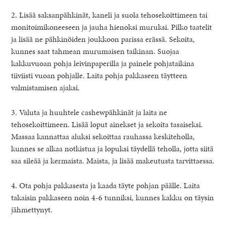
2. Lisää saksanpähkinät, kaneli ja suola tehosekoittimeen tai
monitoimikoneeseen ja jauha hienoksi muruksi. Pilko taatelit
ja lisää ne pähkinöiden joukkoon parissa erässä. Sekoita,
kunnes saat tahmean murumaisen taikinan. Suojaa
kakkuvuoan pohja leivinpaperilla ja painele pohjataikina
tiiviisti vuoan pohjalle. Laita pohja pakkaseen täytteen
valmistamisen ajaksi.
3. Valuta ja huuhtele cashewpähkinät ja laita ne
tehosekoittimeen. Lisää loput ainekset ja sekoita tasaiseksi.
Massaa kannattaa aluksi sekoittaa rauhassa keskiteholla,
kunnes se alkaa notkistua ja lopuksi täydellä teholla, jotta siitä
saa sileää ja kermaista. Maista, ja lisää makeutusta tarvittaessa.
4. Ota pohja pakkasesta ja kaada täyte pohjan päälle. Laita
takaisin pakkaseen noin 4-6 tunniksi, kunnes kakku on täysin
jähmettynyt.