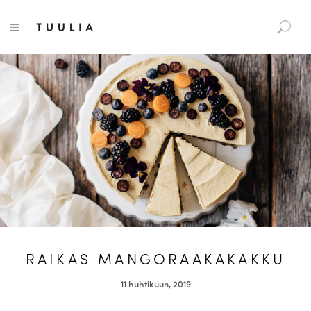
S
Tuulia
TOGGLE NAVIGATION
e
a
r
c
h
f
o
r
:
RAIKAS MANGORAAKAKAKKU
11 huhtikuun, 2019