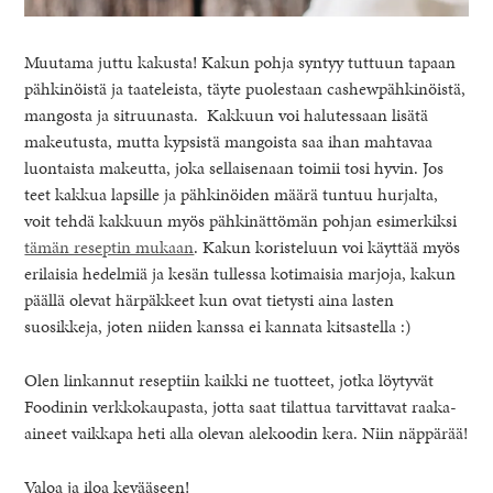
Muutama juttu kakusta! Kakun pohja syntyy tuttuun tapaan
pähkinöistä ja taateleista, täyte puolestaan cashewpähkinöistä,
mangosta ja sitruunasta. Kakkuun voi halutessaan lisätä
makeutusta, mutta kypsistä mangoista saa ihan mahtavaa
luontaista makeutta, joka sellaisenaan toimii tosi hyvin. Jos
teet kakkua lapsille ja pähkinöiden määrä tuntuu hurjalta,
voit tehdä kakkuun myös pähkinättömän pohjan esimerkiksi
tämän reseptin mukaan
. Kakun koristeluun voi käyttää myös
erilaisia hedelmiä ja kesän tullessa kotimaisia marjoja, kakun
päällä olevat härpäkkeet kun ovat tietysti aina lasten
suosikkeja, joten niiden kanssa ei kannata kitsastella :)
Olen linkannut reseptiin kaikki ne tuotteet, jotka löytyvät
Foodinin verkkokaupasta, jotta saat tilattua tarvittavat raaka-
aineet vaikkapa heti alla olevan alekoodin kera. Niin näppärää!
Valoa ja iloa kevääseen!