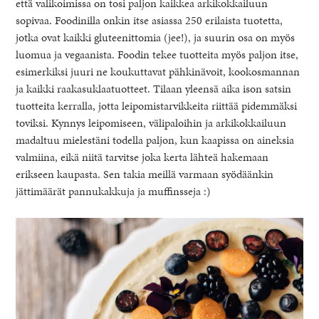
että valikoimissa on tosi paljon kaikkea arkikokkailuun
sopivaa. Foodinilla onkin itse asiassa 250 erilaista tuotetta,
jotka ovat kaikki gluteenittomia (jee!), ja suurin osa on myös
luomua ja vegaanista. Foodin tekee tuotteita myös paljon itse,
esimerkiksi juuri ne koukuttavat pähkinävoit, kookosmannan
ja kaikki raakasuklaatuotteet. Tilaan yleensä aika ison satsin
tuotteita kerralla, jotta leipomistarvikkeita riittää pidemmäksi
toviksi. Kynnys leipomiseen, välipaloihin ja arkikokkailuun
madaltuu mielestäni todella paljon, kun kaapissa on aineksia
valmiina, eikä niitä tarvitse joka kerta lähteä hakemaan
erikseen kaupasta. Sen takia meillä varmaan syödäänkin
jättimäärät pannukakkuja ja muffinsseja :)