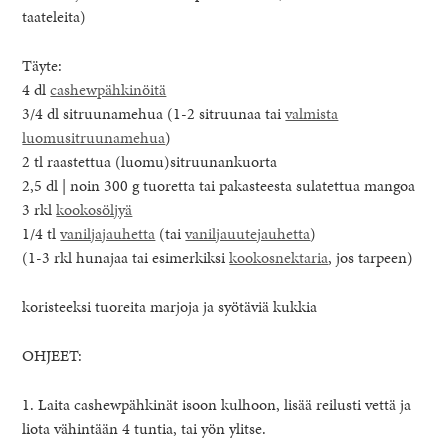
taateleita)
Täyte:
4 dl
cashewpähkinöitä
3/4 dl sitruunamehua (1-2 sitruunaa tai
valmista
luomusitruunamehua
)
2 tl raastettua (luomu)sitruunankuorta
2,5 dl | noin 300 g tuoretta tai pakasteesta sulatettua mangoa
3 rkl
kookosöljyä
1/4 tl
vaniljajauhetta
(tai
vaniljauutejauhetta
)
(1-3 rkl hunajaa tai esimerkiksi
kookosnektaria
, jos tarpeen)
koristeeksi tuoreita marjoja ja syötäviä kukkia
OHJEET:
1. Laita cashewpähkinät isoon kulhoon, lisää reilusti vettä ja
liota vähintään 4 tuntia, tai yön ylitse.