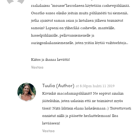
raakakuissa ”mousse”kerrokseen käytetään cashewpähkinää.
Osaatko sanoa olisiko joitain muita pähkinöitä tai siemeniä,
jotka ajaisivat saman asian ja liotuksen jälkeen toimisivat
samoin? Lapseni on yliherkkä cashewlle, mantelille,
hasselpähkinälle, pellavansiemenelle ja
auringonkukansiemenelle, joten yritän löytää vaihtoehtoja..
Kiitos ja ihanaa kevättä!
Vastaa
Tuulia
(Author)
at
8:50pm huhti 11 2019
Kävisikö macadamiapähkinät? Ne sopivat ainakin
jäätelöihin, joten uskoisin että ne toimisivat myös
tässä! Niitä lähtisin ekana kokeilemaan :) Toivottavasti
onnistut niillä ja pääsette herkuttelemaan! Iloa
kevääseen!
Vastaa