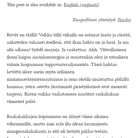
This post is also available in:
English
(
englanti
)
Kaupallinen yhteistyö:
Foodin
Kevät on täällä! Vaikka tällä viikolla on satanut lunta ja räntää,
uskottelen vakaasti itselleni, että ihan kohta on jo kesä. Ja saa
olla ulkona! Syödä marjoja. Ja ruskettua. Ahh. Vitivalkoinen
ihoni kaipaa aurinkoenergiaa ja muutenkin olen jo totaalisen
valmis luopumaan toppavaateruljanssista. Tässä kohtaa
kevättä iskee usein myös sellainen
maximusväsymysnuutumus ja oma olotila muistuttaa pitkälti
haamua, joten astetta järeämmät piristyskeinot ovat monesti
tarpeen. Kuten vaikka vaakatasossa nautitut raakakakun
viimeiset palat.
healthy living + good 
Raakakakkujen leipominen on jäänyt viime aikoina
vähemmälle, mutta sain eräs ilta idean kermaisesta
mangoraakakakusta ja sitä oli tietysti pakko testata.