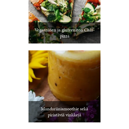
Vegaaninen ja gluteeniton Chia-
pizza
Mandariinismoothie sekä
piristäviä vinkkejä