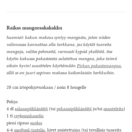
Raikas mangoraakakakku
huomiot: kakun makeus syntyy mangosta, joten niiden
valinnassa kannattaa olla tarkkana. jos käytät tuoreita
mangoja, valitse pehmeitä, varmasti kypsiä yksilöitä. itse
käytin kakussa pakasteesta sulatettua mangoa, joka toimii
oikein hyvin! suosittelen käyttämään
Pirkan pakastemangoa
,
sillä se on juuri sopivan makeaa kaikenlaisiin herkkuihin.
20 cm irtopohjavuokaan / noin 8 hengelle
Pohja:
4 dl
saksanpähkinöitä
(tai
pekaanipähkinöitä
ja/tai
manteleita
)
1 tl
ceyloninkanelia
pieni ripaus
suolaa
4-6
medjool-taatelia
, kivet poistettuina (tai tavallisia tuoreita