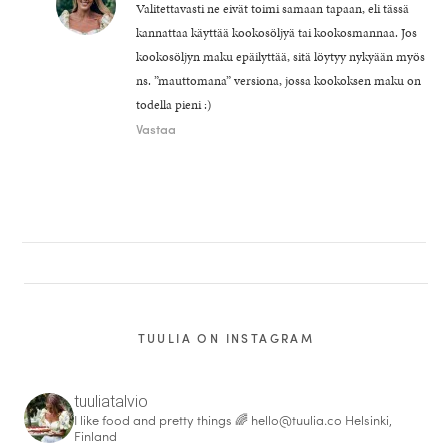
Valitettavasti ne eivät toimi samaan tapaan, eli tässä
kannattaa käyttää kookosöljyä tai kookosmannaa. Jos
kookosöljyn maku epäilyttää, sitä löytyy nykyään myös
ns. ”mauttomana” versiona, jossa kookoksen maku on
todella pieni :)
Vastaa
TUULIA ON INSTAGRAM
tuuliatalvio
I like food and pretty things 🌈
hello@tuulia.co
Helsinki,
Finland