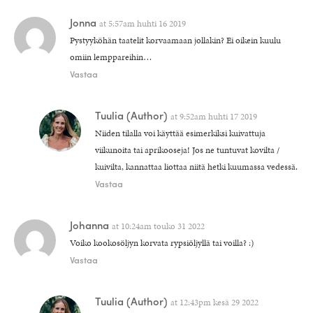
Jonna
at
5:57am huhti 16 2019
Pystyyköhän taatelit korvaamaan jollakin? Ei oikein kuulu
omiin lemppareihin…
Vastaa
Tuulia
(Author)
at
9:52am huhti 17 2019
Niiden tilalla voi käyttää esimerkiksi kuivattuja
viikunoita tai aprikooseja! Jos ne tuntuvat kovilta /
kuivilta, kannattaa liottaa niitä hetki kuumassa vedessä.
Vastaa
Johanna
at
10:24am touko 31 2022
Voiko kookosöljyn korvata rypsiöljyllä tai voilla? :)
Vastaa
Tuulia
(Author)
at
12:43pm kesä 29 2022