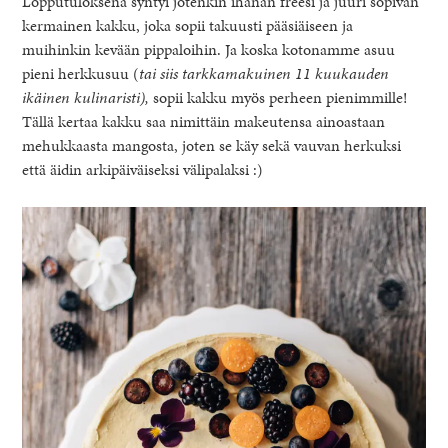
Lopputuloksena syntyi jotenkin ihanan freesi ja juuri sopivan
kermainen kakku, joka sopii takuusti pääsiäiseen ja
muihinkin kevään pippaloihin. Ja koska kotonamme asuu
pieni herkkusuu (
tai siis tarkkamakuinen 11 kuukauden
ikäinen kulinaristi),
sopii kakku myös perheen pienimmille!
Tällä kertaa kakku saa nimittäin makeutensa ainoastaan
mehukkaasta mangosta, joten se käy sekä vauvan herkuksi
että äidin arkipäiväiseksi välipalaksi :)