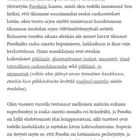
yhteistyön
Foodinin
kanssa, mistä olen todella innoissani! Sen
lisäksi, että tilaamme suurimmaksi osaksi ruokaostokset
kotiin, olen vauva-arjen myötä onnistunut hurahtamaan
tilaamaan muitakin arjen välttämättömyyksiä netistä.
Kuluneen vuoden aikana olenkin siis monet kerrat tilannut
Foodinilta raaka-aineita leipomiseen, kokkailuun ja ihan vain
herkutteluun. Omia suosikkejani ovat etenkin
kaikenlaiset
pähkinät
,
gluteenittomat jauhot
,
mausteet
,
tämä
taivaallinen raakasuklaarouhe
sekä
pähkinä- ja
siemenvoit
(
niihin olen jäänyt aivan totaalisen koukkuun,
etenkin kun pähkinävoita levittää
medjool-taatelin
sisään
#oolalaa
).
Olen vuosien varrella testannut melkoisen määrän erilaisia
superfoodeja ja raaka-aineita monilta eri brändeiltä, ja Foodin
on kyllä ehdottomasti yksi lemppareistani, sillä tuotteet ovat
todella laadukkaita ja myöskin kivan kohtuuhintaisia. Superia
on tietysti myös se, että Foodin on kotimainen perheyritys, ja