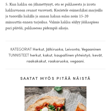
5. Kun kakku on jähmettynyt, ota se pakkasesta ja irrota
kakkuvuoan reunat varovasti. Koristele esimerkiksi marjoilla
ja tuoreilla kukilla ja annan kakun sulaa noin 15-20
minuuttia ennen tarjoilua. Valmis kakku säilyy jääkaapissa
pari päivää, pakkasessa pidempiä aikoja.
KATEGORIAT
Herkut
,
Jälkiruoka
,
Leivonta
,
Vegaaninen
TUNNISTEET
herkut
,
kakut
,
kaupallinen yhteistyö
,
kevät
,
raakakakut
,
raakaruoka
,
vegaani
.
SAATAT MYÖS PITÄÄ NÄISTÄ