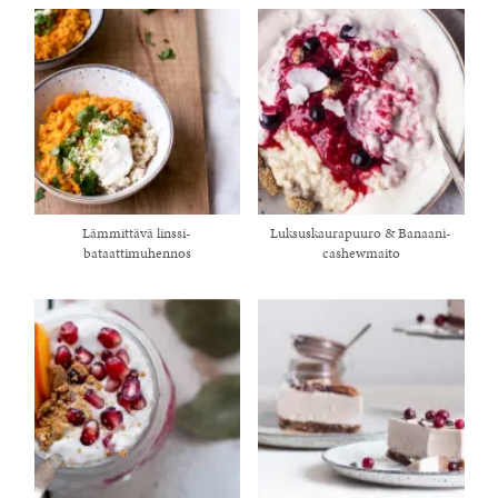
Lämmittävä linssi-
Luksuskaurapuuro & Banaani-
bataattimuhennos
cashewmaito