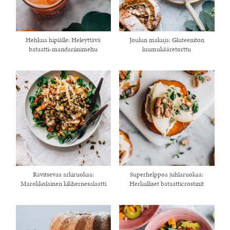
Hehkua hipiälle: Heleyttävä
Joulun makuja: Gluteeniton
bataatti-mandariinimehu
luumukääretorttu
Ravitsevaa arkiruokaa:
Superhelppoa juhlaruokaa:
Marokkolainen kikhernesalaatti
Herkulliset bataatticrostinit