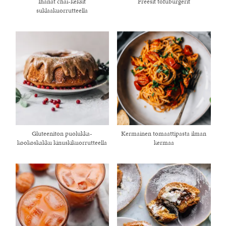
Ihanat chai-keksit
Freesit tofuburgerit
suklaakuorrutteella
Gluteeniton puolukka-
Kermainen tomaattipasta ilman
kookoskakku kinuskikuorrutteella
kermaa
healthy living + good 