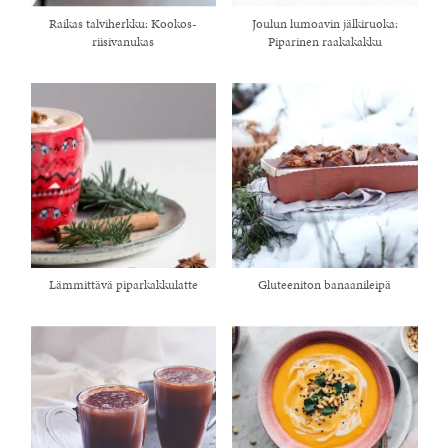
Raikas talviherkku: Kookos-
Joulun lumoavin jälkiruoka:
riisivanukas
Piparinen raakakakku
Lämmittävä piparkakkulatte
Gluteeniton banaanileipä