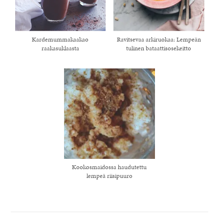
Kardemummakaakao
Ravitsevaa arkiruokaa: Lempeän
raakasuklaasta
tulinen bataattisosekeitto
Kookosmaidossa haudutettu
lempeä riisipuuro