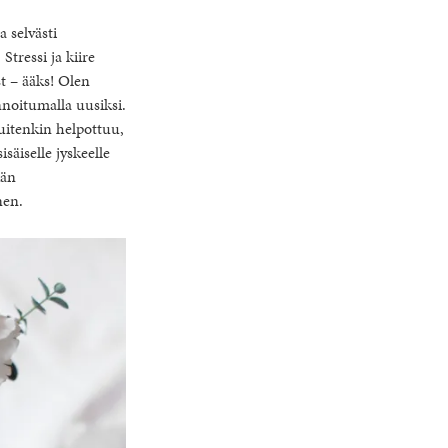
a selvästi
Stressi ja kiire
t – ääks! Olen
noitumalla uusiksi.
kuitenkin helpottuu,
isäiselle jyskeelle
kän
nen.