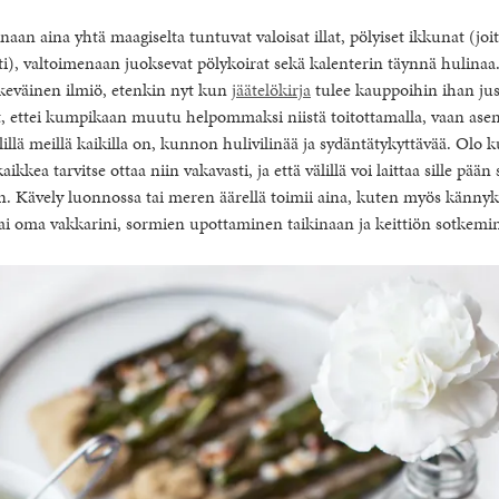
an aina yhtä maagiselta tuntuvat valoisat illat, pölyiset ikkunat (joit
ti), valtoimenaan juoksevat pölykoirat sekä kalenterin täynnä hulinaa. 
keväinen ilmiö, etenkin nyt kun
jäätelökirja
tulee kauppoihin ihan jus
, ettei kumpikaan muutu helpommaksi niistä toitottamalla, vaan asen
lillä meillä kaikilla on, kunnon hulivilinää ja sydäntätykyttävää. Olo 
ikkea tarvitse ottaa niin vakavasti, ja että välillä voi laittaa sille pään s
. Kävely luonnossa tai meren äärellä toimii aina, kuten myös känny
 oma vakkarini, sormien upottaminen taikinaan ja keittiön sotkemi