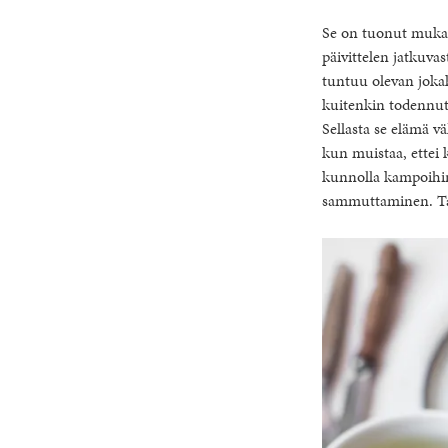
Se on tuonut mukana
päivittelen jatkuvas
tuntuu olevan joka
kuitenkin todennut
Sellasta se elämä vä
kun muistaa, ettei ka
kunnolla kampoihin
sammuttaminen. Tai