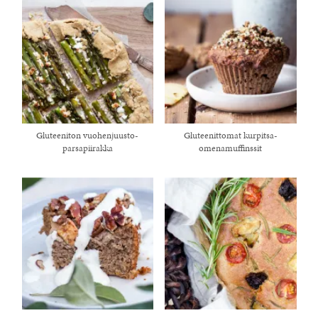
Gluteeniton vuohenjuusto-
Gluteenittomat kurpitsa-
parsapiirakka
omenamuffinssit