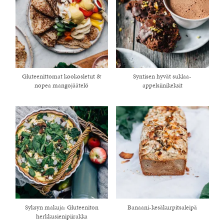
Gluteenittomat kookosletut &
Syntisen hyvät suklaa-
nopea mangojäätelö
appelsiinikeksit
Syksyn makuja: Gluteeniton
Banaani-kesäkurpitsaleipä
herkkusienipiirakka