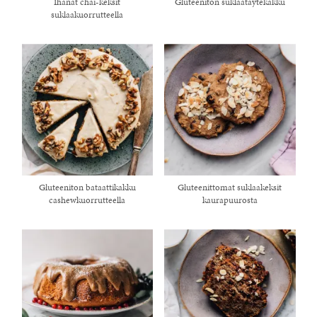
Ihanat chai-keksit
Gluteeniton suklaatäytekakku
suklaakuorrutteella
Gluteeniton bataattikakku
Gluteenittomat suklaakeksit
cashewkuorrutteella
kaurapuurosta
healthy living + good 