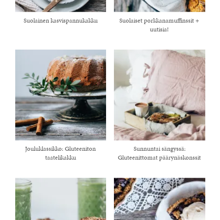
Suolainen kasvispannukakku
Suolaiset porkkanamuffinssit +
uutisia!
Jouluklassikko: Gluteeniton
Sunnuntai sängyssä:
taatelikakku
Gluteenittomat päärynäskonssit