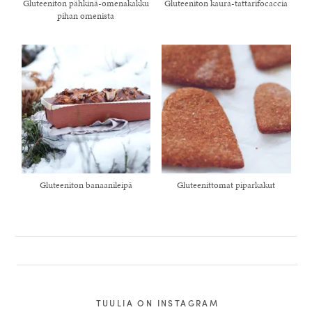
Gluteeniton pähkinä-omenakakku
Gluteeniton kaura-tattarifocaccia
pihan omenista
Gluteeniton banaanileipä
Gluteenittomat piparkakut
TUULIA ON INSTAGRAM