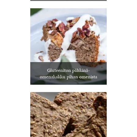
Gluteeniton pähkinä-
omenakakku pihan omenista