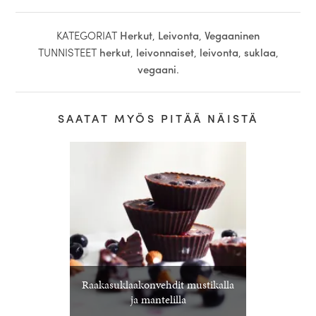
KATEGORIAT
Herkut
,
Leivonta
,
Vegaaninen
TUNNISTEET
herkut
,
leivonnaiset
,
leivonta
,
suklaa
,
vegaani
.
SAATAT MYÖS PITÄÄ NÄISTÄ
Raakasuklaakonvehdit mustikalla
ja mantelilla