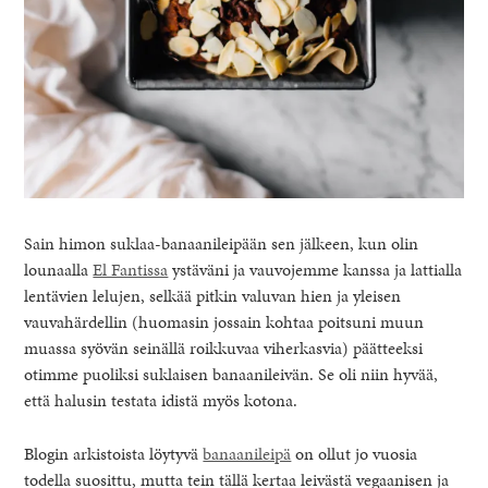
Sain himon suklaa-banaanileipään sen jälkeen, kun olin
lounaalla
El Fantissa
ystäväni ja vauvojemme kanssa ja lattialla
lentävien lelujen, selkää pitkin valuvan hien ja yleisen
vauvahärdellin (huomasin jossain kohtaa poitsuni muun
muassa syövän seinällä roikkuvaa viherkasvia) päätteeksi
otimme puoliksi suklaisen banaanileivän. Se oli niin hyvää,
että halusin testata idistä myös kotona.
Blogin arkistoista löytyvä
banaanileipä
on ollut jo vuosia
todella suosittu, mutta tein tällä kertaa leivästä vegaanisen ja