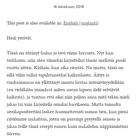
16 lokakuun, 2018
This post is also available in:
English
(
englanti
)
Heiii ystävät.
Tässä on ehtinyt kulua jo tovi viime kerrasta. Nyt kun
tsekkasin, niin olen viimeksi kirjoitellut tänne melkein puoli
vuotta sitten. Kääksis, kun aika rientää. No mutta, tässä on
sillä välin tullut tapahtuneeksi kaikenlaista. Äitiys ja
vanhemmuus on yllättänyt monta kertaa intesiivisyydellään
(en vieläkään ymmärrä miten usean lapsen äidit selviävät
kaikesta), ja tuntuu että olisi niin paljon asiaa mitä tekisi mieli
healthy living + good 
jakaa tai vain kirjoitella omaksi huvikseen. Mutta toisaalta
aivokapasiteettini laskee huomattavasti saman tien, kun pieni
riiviömme nukahtaa, joten on parempi pysytellä asiassa ja
jakaa teille tämä resepti ennen kuin nukahdan näppäimistöni
ääreen.