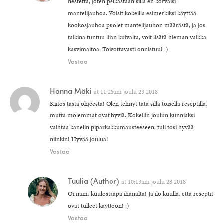
nestettä, joten pelkästään sillä en korvaisi
mantelijauhoa. Voisit kokeilla esimerkiksi käyttää
kookosjauhoa puolet mantelijauhon määrästä, ja jos
taikina tuntuu liian kuivalta, voit lisätä hieman vaikka
kasvimaitoa. Toivottavasti onnistuu! :)
Vastaa
Hanna Mäki
at
11:26am joulu 23 2018
Kiitos tästä ohjeesta! Olen tehnyt tätä sillä toisella reseptillä,
mutta molemmat ovat hyviä. Kokeilin joulun kunniaksi
vaihtaa kanelin piparkakkumausteeseen, tuli tosi hyvää
niinkin! Hyvää joulua!
Vastaa
Tuulia
(Author)
at
10:13am joulu 28 2018
Oi nam, kuulostaapa ihanalta! Ja ilo kuulla, että reseptit
ovat tulleet käyttöön! :)
Vastaa