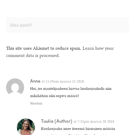
This site uses Akismet to reduce spam.
Learn how your
comment data is processed.
Anne
at
11:59am marras 15 2018
Hei, jos mantelijauheen korvaa kookosjauholla niin
mikäköhän olisi sopiva määrä?
Vastaa
Tuulia
(Author)
at
7:31pm marras 20 2018
Kookosjauho imee itseensä hirmuisen määrän