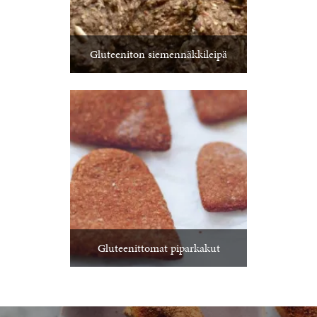
Gluteeniton siemennäkkileipä
Gluteenittomat piparkakut