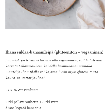
Ihana suklaa-banaanileipä (gluteeniton + vegaaninen)
huomiot: jos leivän ei tarvitse olla vegaaninen, voit halutessasi
korvata pellavarouheen kahdella luomukananmunalla.
mantelijauhon tilalla voi käyttää hyvin myös gluteenitonta
kaura- tai tattarijauhoa!
24 x 10 cm vuokaan
2 rkl pellavarouhetta + 6 rkl vettä
3 isoa kypsää banaania