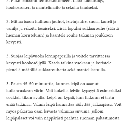
2. Pilko banaanit tehosekoittimeen. Lisää kookosöljy,
kookossokeri ja mantelimaito ja sekoita tasaiseksi.
2. Mittaa isoon kulhoon jauhot, leivinjauhe, suola, kaneli ja
vanilja ja sekoita tasaiseksi. Lisää lopuksi suklaarouhe (säästä
hieman koristeluun) ja kääntele rouhe taikinan joukkoon
kevyesti.
3. Suojaa leipävuoka leivinpaperilla ja voitele tarvittaessa
kevyesti kookosöljyllä. Kaada taikina vuokaan ja koristele
pienellä määrällä suklaarouhetta sekä mantelilastuilla.
3. Paista 45-50 minuuttia, kunnes leipä on saanut
kullanruskean värin. Voit kokeilla leivän kypsyyttä esimerkiksi
cocktail-tikun avulla. Leipä on kypsä, kun tikkuun ei tartu
enää taikinaa. Valmis leipä kannattaa säilyttää jääkaapissa. Voit
myös pakastaa osan leivästä valmiina siivuina, jolloin
leipäpalaset voi vain näppärästi paahtaa suoraan pakastimesta.