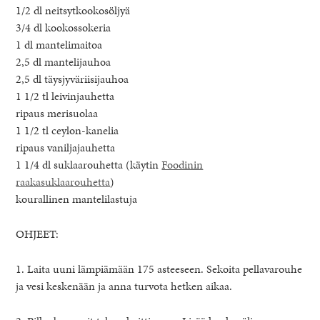
1/2 dl neitsytkookosöljyä
3/4 dl kookossokeria
1 dl mantelimaitoa
2,5 dl mantelijauhoa
2,5 dl täysjyväriisijauhoa
1 1/2 tl leivinjauhetta
ripaus merisuolaa
1 1/2 tl ceylon-kanelia
ripaus vaniljajauhetta
1 1/4 dl suklaarouhetta (käytin
Foodinin
raakasuklaarouhetta
)
kourallinen mantelilastuja
OHJEET:
1. Laita uuni lämpiämään 175 asteeseen. Sekoita pellavarouhe
ja vesi keskenään ja anna turvota hetken aikaa.