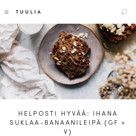
S
Tuulia
TOGGLE NAVIGATION
e
a
r
c
h
f
o
r
:
HELPOSTI HYVÄÄ: IHANA
SUKLAA-BANAANILEIPÄ (GF +
V)