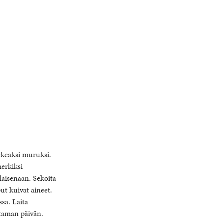
rkeaksi muruksi.
merkiksi
llaisenaan. Sekoita
t kuivat aineet.
ssa. Laita
utaman päivän.