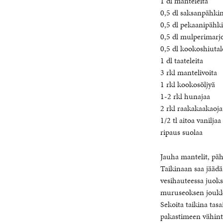
1 dl manteleita
0,5 dl saksanpähkin
0,5 dl pekaanipähki
0,5 dl mulperimarj
0,5 dl kookoshiutal
1 dl taateleita
3 rkl mantelivoita
1 rkl kookosöljyä
1-2 rkl hunajaa
2 rkl raakakaakaoj
1/2 tl aitoa vaniljaa
ripaus suolaa
Jauha mantelit, päh
Taikinaan saa jäädä
vesihauteessa juokse
muruseoksen joukko
Sekoita taikina tasa
pakastimeen vähintä