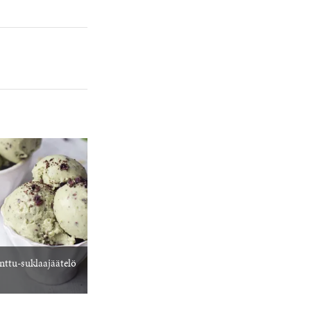
ttu-suklaajäätelö