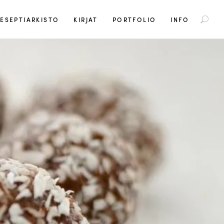
S
ESEPTIARKISTO
KIRJAT
PORTFOLIO
INFO
e
a
r
c
h
f
o
r
: