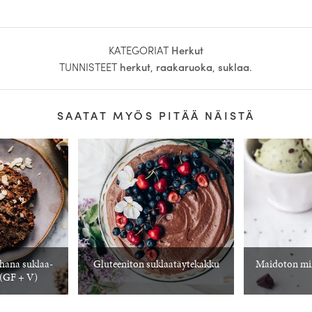
KATEGORIAT
Herkut
TUNNISTEET
herkut
,
raakaruoka
,
suklaa
.
SAATAT MYÖS PITÄÄ NÄISTÄ
Ihana suklaa-
Gluteeniton suklaatäytekakku
Maidoton min
 (GF + V)