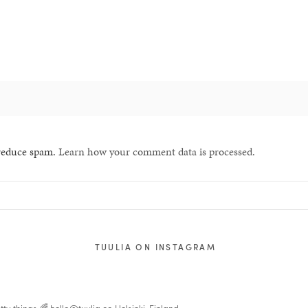
 reduce spam.
Learn how your comment data is processed.
TUULIA ON INSTAGRAM
tty things 🌈
hello@tuulia.co
Helsinki, Finland