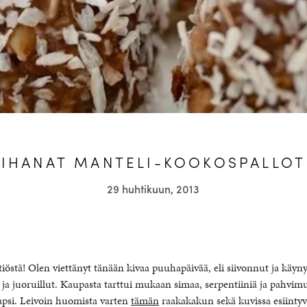
IHANAT MANTELI-KOOKOSPALLOT
29 huhtikuun, 2013
iöstä! Olen viettänyt tänään kivaa puuhapäivää, eli siivonnut ja käynyt
ja juoruillut. Kaupasta tarttui mukaan simaa, serpentiiniä ja pahvimu
lapsi. Leivoin huomista varten
tämän
raakakakun sekä kuvissa esiintyvi