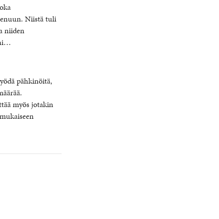
joka
nuun. Niistä tuli
aa niiden
eni…
syödä pähkinöitä,
 määrää.
ttää myös jotakin
i mukaiseen