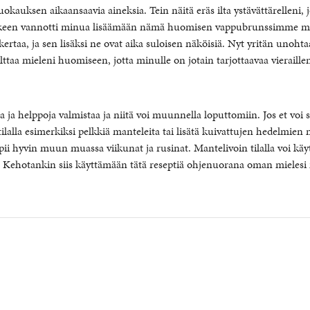
okauksen aikaansaavia aineksia. Tein näitä eräs ilta ystävättärelleni, 
keen vannotti minua lisäämään nämä huomisen vappubrunssimme me
 kertaa, ja sen lisäksi ne ovat aika suloisen näköisiä. Nyt yritän unoht
ttaa mieleni huomiseen, jotta minulle on jotain tarjottaavaa vieraill
ta ja helppoja valmistaa ja niitä voi muunnella loputtomiin. Jos et voi 
tilalla esimerkiksi pelkkiä manteleita tai lisätä kuivattujen hedelmien
ii hyvin muun muassa viikunat ja rusinat. Mantelivoin tilalla voi käy
a. Kehotankin siis käyttämään tätä reseptiä ohjenuorana oman mieles