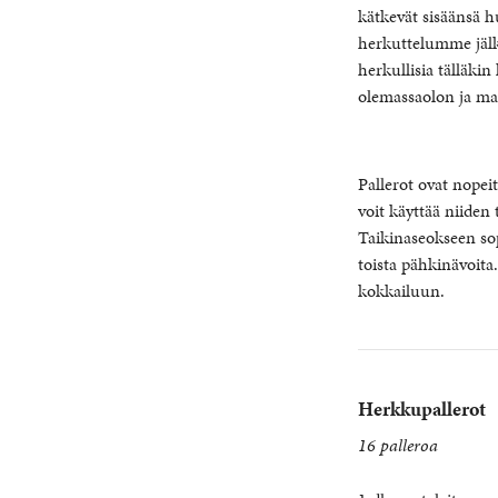
kätkevät sisäänsä hu
herkuttelumme jäl
herkullisia tälläkin
olemassaolon ja mal
Pallerot ovat nopei
voit käyttää niiden 
Taikinaseokseen sop
toista pähkinävoit
kokkailuun.
Herkkupallerot
16 palleroa