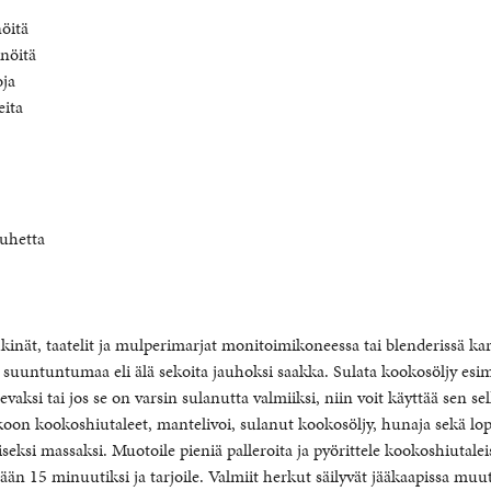
öitä
nöitä
oja
eita
auhetta
kinät, taatelit ja mulperimarjat monitoimikoneessa tai blenderissä ka
 suuntuntumaa eli älä sekoita jauhoksi saakka. Sulata kookosöljy esi
vaksi tai jos se on varsin sulanutta valmiiksi, niin voit käyttää sen se
on kookoshiutaleet, mantelivoi, sulanut kookosöljy, hunaja sekä lopu
iseksi massaksi. Muotoile pieniä palleroita ja pyörittele kookoshiutalei
än 15 minuutiksi ja tarjoile. Valmiit herkut säilyvät jääkaapissa mu