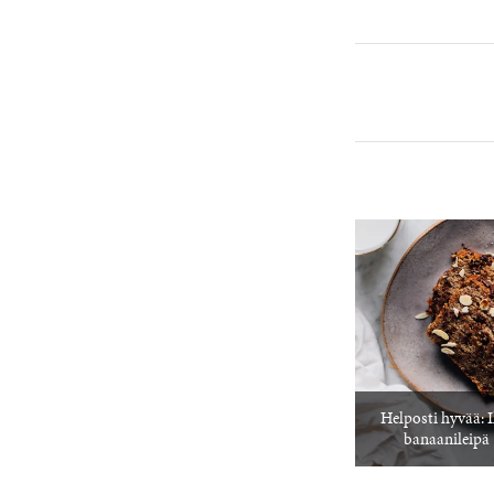
Helposti hyvää: 
banaanileipä