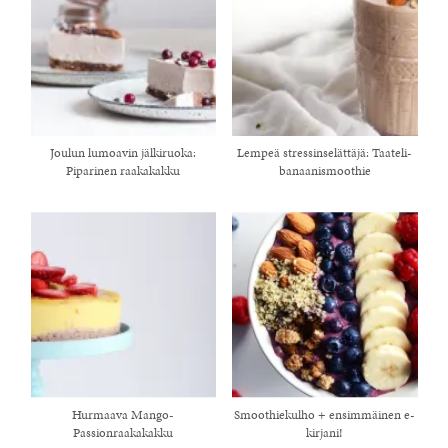
Joulun lumoavin jälkiruoka:
Lempeä stressinselättäjä: Taateli-
Piparinen raakakakku
banaanismoothie
Hurmaava Mango-
Smoothiekulho + ensimmäinen e-
Passionraakakakku
kirjani!