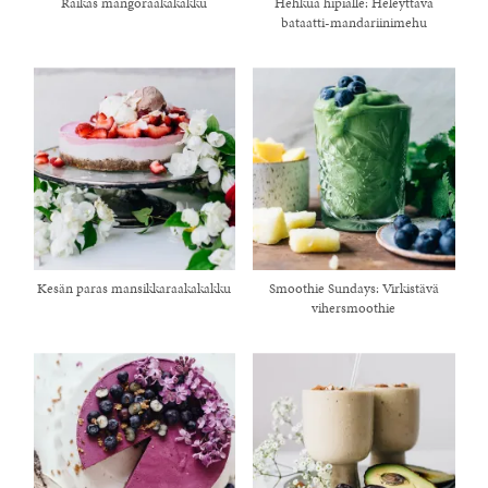
Raikas mangoraakakakku
Hehkua hipiälle: Heleyttävä
bataatti-mandariinimehu
Kesän paras mansikkaraakakakku
Smoothie Sundays: Virkistävä
vihersmoothie
healthy living + good 