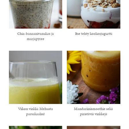
Chia-banaanivanukas ja
Itse tehty kookosjugurtti
marjapyree
Viikon vinkki: Mehusta
Mandariinismoothie sekä
parsakaalisi!
piristäviä vinkkejä