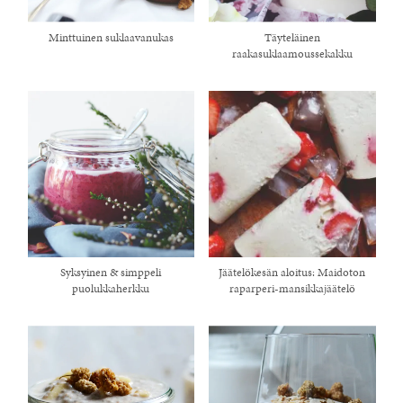
Minttuinen suklaavanukas
Täyteläinen
raakasuklaamoussekakku
Syksyinen & simppeli
Jäätelökesän aloitus: Maidoton
puolukkaherkku
raparperi-mansikkajäätelö