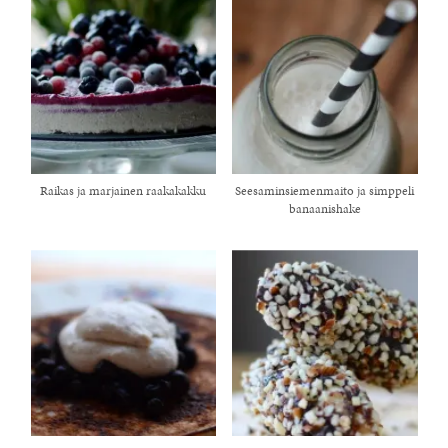
Raikas ja marjainen raakakakku
Seesaminsiemenmaito ja simppeli
banaanishake