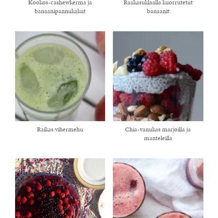
Kookos-cashewkerma ja
Raakasuklaalla kuorrutetut
banaanipannukakut
banaanit
Raikas vihermehu
Chia-vanukas marjoilla ja
manteleilla