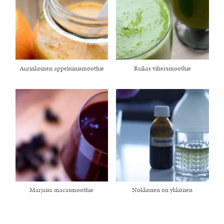
Aurinkoinen appelsiinismoothie
Raikas vihersmoothie
Marjaisa macasmoothie
Nokkonen on ykkönen