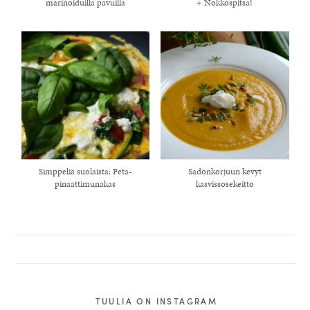
marinoiduilla pavuilla
+ Nokkospitsa!
Simppeliä suolaista: Feta-
Sadonkorjuun kevyt
pinaattimunakas
kasvissosekeitto
TUULIA ON INSTAGRAM