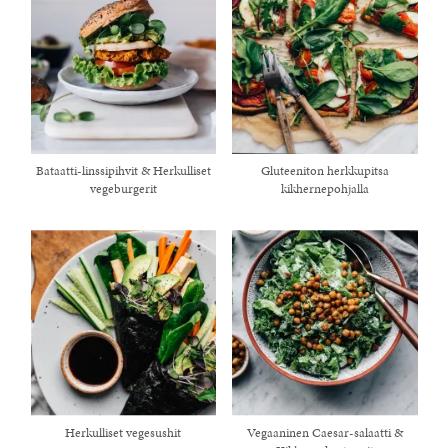
Bataatti-linssipihvit & Herkulliset
Gluteeniton herkkupitsa
vegeburgerit
kikhernepohjalla
Herkulliset vegesushit
Vegaaninen Caesar-salaatti &