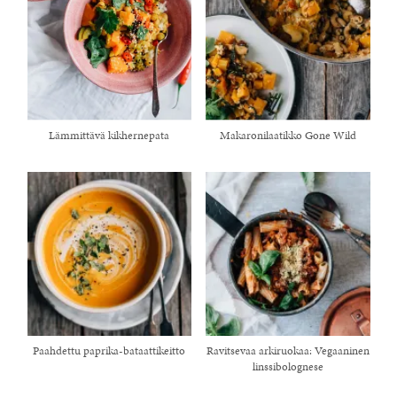
Lämmittävä kikhernepata
Makaronilaatikko Gone Wild
Paahdettu paprika-bataattikeitto
Ravitsevaa arkiruokaa: Vegaaninen
linssibolognese