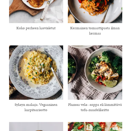
Koko perheen kasvisletut
Kermainen tomaattipasta ilman
kermaa
Syksyn makuja: Vegaaninen
Flunssa veks -soppa eli lämmittävä
kurpitsarisotto
tofu-nuudelikeitto