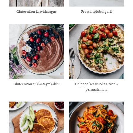
Gluteeniton kasvislasagne
Freesit tofuburgerit
Gluteeniton suklaatäytekakku
Helppoa kesäruokaa: Sieni-
healthy living + good 
perunafrittata