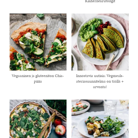
Kikhernekrutongit
Vegaaninen ja gluteeniton Chia-
Innostavia uutisia: Vegmeals-
pizza
ateriasuunnitelma on täällä +
arvonta!