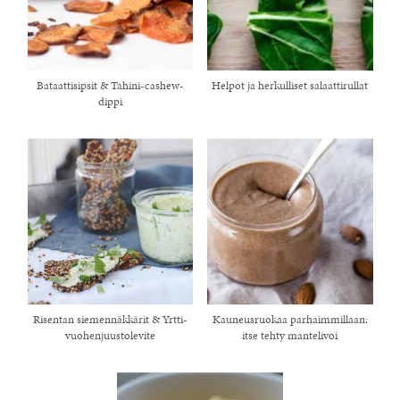
Bataattisipsit & Tahini-cashew-
Helpot ja herkulliset salaattirullat
dippi
Risentan siemennäkkärit & Yrtti-
Kauneusruokaa parhaimmillaan:
vuohenjuustolevite
itse tehty mantelivoi