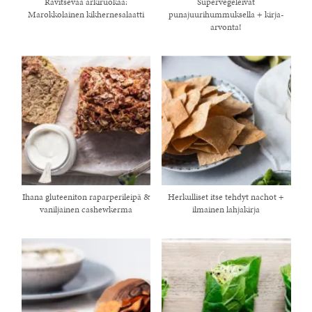
Ravitsevaa arkiruokaa:
Supervegeleivät
Marokkolainen kikhernesalaatti
punajuurihummuksella + kirja-
arvonta!
Ihana gluteeniton raparperileipä &
Herkulliset itse tehdyt nachot +
healthy living + good 
vaniljainen cashewkerma
ilmainen lahjakirja