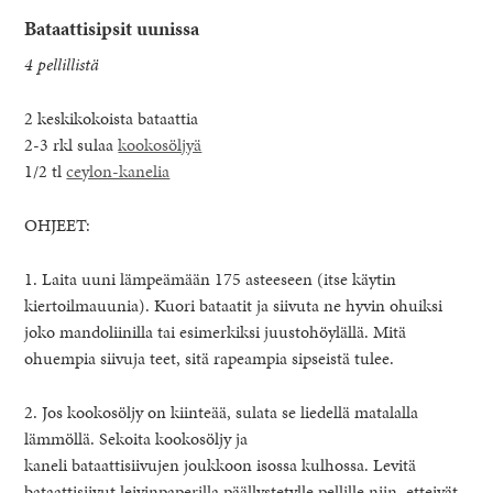
Bataattisipsit uunissa
4 pellillistä
2 keskikokoista bataattia
2-3 rkl sulaa
kookosöljyä
1/2 tl
ceylon-kanelia
OHJEET:
1. Laita uuni lämpeämään 175 asteeseen (itse käytin
kiertoilmauunia). Kuori bataatit ja siivuta ne hyvin ohuiksi
joko mandoliinilla tai esimerkiksi juustohöylällä. Mitä
ohuempia siivuja teet, sitä rapeampia sipseistä tulee.
2. Jos kookosöljy on kiinteää, sulata se liedellä matalalla
lämmöllä. Sekoita kookosöljy ja
kaneli bataattisiivujen joukkoon isossa kulhossa. Levitä
bataattisiivut leivinpaperilla päällystetylle pellille niin, etteivät