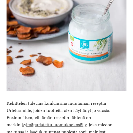
Kehittelen tulevina kuukausina muutaman reseptin
Urtekramille, joiden tuotteita olen käyttänyt jo vuosia.
Ensimmäisen, eli tämän reseptin tähtenä on
merkin
kylmäpuristettu luomukookosöljy
, joka miedon
makunsa ja laadukkuutensa puolesta sopii mainiosti