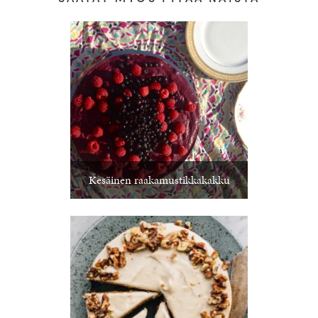
Kesäinen raakamustikkakakku