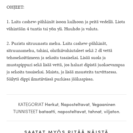
OHJEET:
1. Laita cashew-pähkinät isoon kulhoon ja peitä vedellä. Liota
vähintään 4 tuntia tai yön yli. Huuhdo ja valuta.
2. Purista sitruunasta mehu. Laita cashew-pähkinät,
sitruunamehu, tahini, oluthiivahiutaleet sekä 2 dl vettä
tehosekoittimeen ja sekoita tasaiseksi. Lisää suola ja
mustapippuri sekä lisää vettä, jos haluat dipistä juoksevampaa
ja sekoita tasaiseksi. Maista, ja lisää mausteita tarvittaessa.
Säilytä dippi ilmatiiviissä purkissa jääkaapissa.
KATEGORIAT
Herkut
,
Naposteltavat
,
Vegaaninen
TUNNISTEET
bataatti
,
naposteltavat
,
tahnat
,
viljaton
.
SAATAT MYÖS PITÄÄ NÄISTÄ