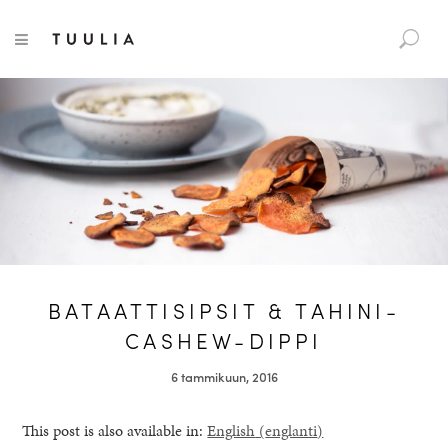
S
Tuulia
TOGGLE NAVIGATION
e
a
r
c
h
f
o
r
:
BATAATTISIPSIT & TAHINI-
CASHEW-DIPPI
6 tammikuun, 2016
This post is also available in:
English
(
englanti
)