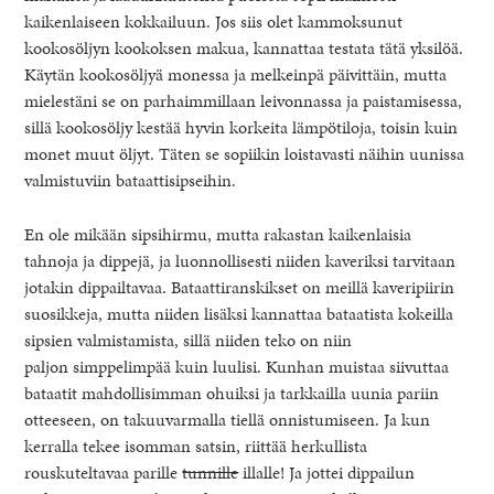
kaikenlaiseen kokkailuun. Jos siis olet kammoksunut
kookosöljyn kookoksen makua, kannattaa testata tätä yksilöä.
Käytän kookosöljyä monessa ja melkeinpä päivittäin, mutta
mielestäni se on parhaimmillaan leivonnassa ja paistamisessa,
sillä kookosöljy kestää hyvin korkeita lämpötiloja, toisin kuin
monet muut öljyt. Täten se sopiikin loistavasti näihin uunissa
valmistuviin bataattisipseihin.
En ole mikään sipsihirmu, mutta rakastan kaikenlaisia
tahnoja ja dippejä, ja luonnollisesti niiden kaveriksi tarvitaan
jotakin dippailtavaa. Bataattiranskikset on meillä kaveripiirin
suosikkeja, mutta niiden lisäksi kannattaa bataatista kokeilla
sipsien valmistamista, sillä niiden teko on niin
paljon simppelimpää kuin luulisi. Kunhan muistaa siivuttaa
bataatit mahdollisimman ohuiksi ja tarkkailla uunia pariin
otteeseen, on takuuvarmalla tiellä onnistumiseen. Ja kun
kerralla tekee isomman satsin, riittää herkullista
rouskuteltavaa parille
tunnille
illalle! Ja jottei dippailun