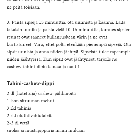
ne peitä toisiaan.
3. Paista sipsejä 15 minuuttia, ota uunnista ja käännä. Laita
takaisin uuniin ja paista vielä 10-15 minuuttia, kunnes sipsien
reunat ovat saaneet kullanruskean värin ja ne ovat
kurtistuneet. Varo, ettet polta etenkään pienempiä sipsejä. Ota
sipsit uunista ja anna niiden jäähtyä. Sipseistä tulee rapeampia
niiden jäähtyessä. Kun sipsit ovat jäähtyneet, tarjoile ne
cashew-tahini-dipin kanssa ja nauti!
Tahini-cashew-dippi
2 dl (liotettuja) cashew-pähkinöitä
1 ison sitruunan mehut
3 rkl tahinia
2 rkl oluthiivahiutaleita
2-3 dl vettä
suolaa ja mustapippuria maun mukaan