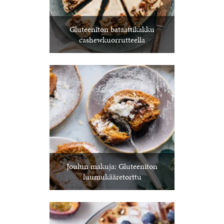
Gluteeniton bataattikakku
cashewkuorrutteella
Joulun makuja: Gluteeniton
luumukääretorttu