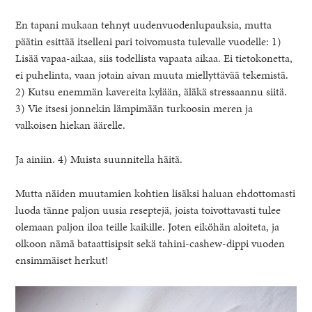
En tapani mukaan tehnyt uudenvuodenlupauksia, mutta
päätin esittää itselleni pari toivomusta tulevalle vuodelle: 1)
Lisää vapaa-aikaa, siis todellista vapaata aikaa. Ei tietokonetta,
ei puhelinta, vaan jotain aivan muuta miellyttävää tekemistä.
2) Kutsu enemmän kavereita kylään, äläkä stressaannu siitä.
3) Vie itsesi jonnekin lämpimään turkoosin meren ja
valkoisen hiekan äärelle.
Ja ainiin. 4) Muista suunnitella häitä.
Mutta näiden muutamien kohtien lisäksi haluan ehdottomasti
luoda tänne paljon uusia reseptejä, joista toivottavasti tulee
olemaan paljon iloa teille kaikille. Joten eiköhän aloiteta, ja
olkoon nämä bataattisipsit sekä tahini-cashew-dippi vuoden
ensimmäiset herkut!