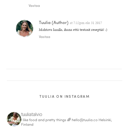
Vastaa
Tuulia
(Author)
at
7:12pm elo 31 2017
Mahtava kuulla, ihana että testasit reseptiä! :)
Vastaa
TUULIA ON INSTAGRAM
tuuliatalvio
I like food and pretty things 🌈
hello@tuulia.co
Helsinki,
Finland