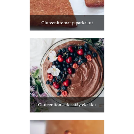
Gluteenittomat piparkakut
Gluteeniton suklaatäytekakku