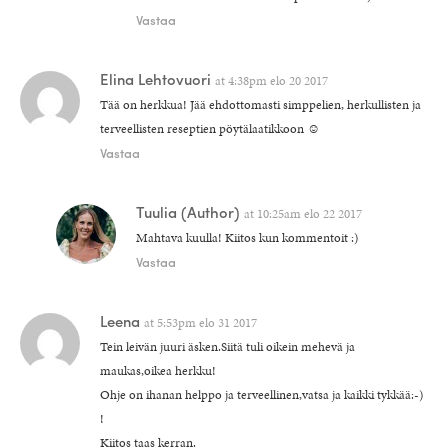
Vastaa
Elina Lehtovuori
at
4:38pm elo 20 2017
Tää on herkkua! Jää ehdottomasti simppelien, herkullisten ja
terveellisten reseptien pöytälaatikkoon ☺
Vastaa
Tuulia
(Author)
at
10:25am elo 22 2017
Mahtava kuulla! Kiitos kun kommentoit :)
Vastaa
Leena
at
5:53pm elo 31 2017
Tein leivän juuri äsken.Siitä tuli oikein mehevä ja
maukas,oikea herkku!
Ohje on ihanan helppo ja terveellinen,vatsa ja kaikki tykkää:-)
!
Kiitos taas kerran.