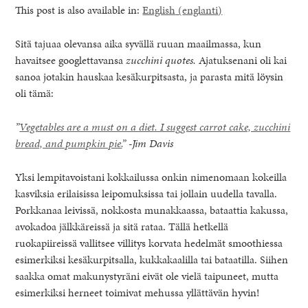
This post is also available in:
English
(
englanti
)
Sitä tajuaa olevansa aika syvällä ruuan maailmassa, kun
havaitsee googlettavansa
zucchini quotes.
Ajatuksenani oli kai
sanoa jotakin hauskaa kesäkurpitsasta, ja parasta mitä löysin
oli tämä:
”
Vegetables are a must on a diet. I suggest carrot cake, zucchini
bread, and pumpkin pie.
” -Jim Davis
Yksi lempitavoistani kokkailussa onkin nimenomaan kokeilla
kasviksia erilaisissa leipomuksissa tai jollain uudella tavalla.
Porkkanaa leivissä, nokkosta munakkaassa, bataattia kakussa,
healthy living + good 
avokadoa jälkkäreissä ja sitä rataa. Tällä hetkellä
ruokapiireissä vallitsee villitys korvata hedelmät smoothiessa
esimerkiksi kesäkurpitsalla, kukkakaalilla tai bataatilla. Siihen
saakka omat makunystyräni eivät ole vielä taipuneet, mutta
esimerkiksi herneet toimivat mehussa yllättävän hyvin!