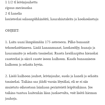
1 1/2 tl leivinjauhetta
ripaus merisuolaa
2 tl kanelia
koristeeksi saksanpähkinöitä, kaurahiutaleita ja kookoslastuja
OHJEET:
1. Laita uuni lämpiämään 175 asteeseen. Pilko banaanit
tehosekoittimeen. Lisää kananmunat, kookosöljy, hunaja ja
kauramaito ja sekoita tasaiseksi. Raasta kesäkurpitsa hienoksi
raasteeksi ja siirrä raaste isoon kulhoon. Kaada banaaniseos
kulhoon ja sekoita hyvin.
2. Lisää kulhoon jauhot, leivinjauhe, suola ja kaneli ja sekoita
tasaiseksi. Taikina saa jäädä varsin löysäksi, eli se ei siis
muistuta oikeastaan lainkaan perinteistä leipätaikinaa. Jos
taikina tuntuu kuitenkin liian juoksevalta, voit lisätä hieman
jauhoja.