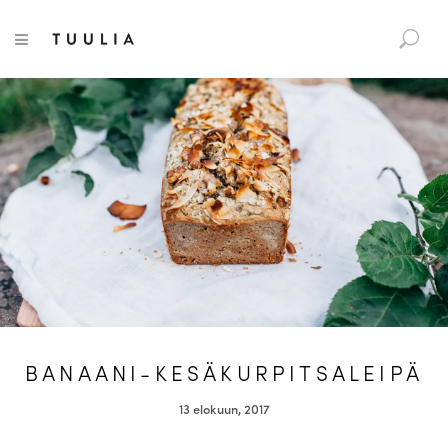
S
Tuulia
TOGGLE NAVIGATION
e
a
r
c
h
f
o
r
:
BANAANI-KESÄKURPITSALEIPÄ
13 elokuun, 2017