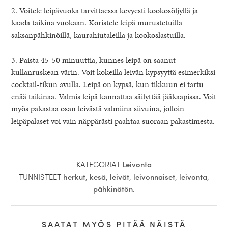
2. Voitele leipävuoka tarvittaessa kevyesti kookosöljyllä ja
kaada taikina vuokaan. Koristele leipä murustetuilla
saksanpähkinöillä, kaurahiutaleilla ja kookoslastuilla.
3. Paista 45-50 minuuttia, kunnes leipä on saanut
kullanruskean värin. Voit kokeilla leivän kypsyyttä esimerkiksi
cocktail-tikun avulla. Leipä on kypsä, kun tikkuun ei tartu
enää taikinaa. Valmis leipä kannattaa säilyttää jääkaapissa. Voit
myös pakastaa osan leivästä valmiina siivuina, jolloin
leipäpalaset voi vain näppärästi paahtaa suoraan pakastimesta.
KATEGORIAT
Leivonta
TUNNISTEET
herkut
,
kesä
,
leivät
,
leivonnaiset
,
leivonta
,
pähkinätön
.
SAATAT MYÖS PITÄÄ NÄISTÄ