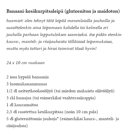
Banaani-kesäkurpitsaleipä (gluteeniton ja maidoton)
huomiot: olen tehnyt tätä leipää monenlaisilla jauhoilla ja
suosittelenkin aina leipomaan kahdella tai kolmella eri
jauholla parhaan lopputuloksen saamiseksi. itse pidän etenkin
kaura-, manteli- ja riisijauhoista tälläisissä leipomuksissa,
mutta myös tattari ja hirssi toimivat tässä hyvin!
24 x 10 cm vuokaan
2 isoa kypsää banaania
3 luomukananmunaa
1/2 dl neitsytkookosöljyä (tai miedon makuista oliiviöljyä)
3 rkl hunajaa (tai esimerkiksi vaahterasiirappia)
1 dl kauramaitoa
2,5 dl raastettua kesäkurpitsaa (noin 10 cm pala)
5 dl gluteenittomia jauhoja* (esimerkiksi kaura-, manteli- ja
riisijauhoa)