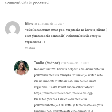
comment data is processed.
Elina
at
11:54am elo 17 2017
Voiko kananmunat jättää pois, vai pitääkö ne korvata jollain? (
esim ylimääräisellä banaanilla) Haluaisin kokeilla reseptiä
vegaanisena :-)
Vastaa
Tuulia
(Author)
at
8:27am elo 18 2017
Kananmunat voi korvata helposti chia-siemenistä tai
pellavansiemenistä tehdyillä ”munilla” ja käytän niitä
itsekin monesti muffinsseissa, kun haluan niistä
vegaanisia. Täältä löydät siihen selkeät ohjeet:
https://minimalistbaker.com/make-chia-egg/
Itse laitan yleensä 1 rkl chia-siemeniä tai
pellavarouhetta ja 3 rkl vettä, ja tämä vastaa siis yhtä
kananmunaa. Toivottavasti leipä onnistuu! :)