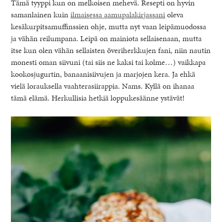
Tämä tyyppi kun on melkoisen mehevä. Resepti on hyvin
samanlainen kuin
ilmaisessa aamupalakirjassani
oleva
kesäkurpitsamuffinssien ohje, mutta nyt vaan leipämuodossa
ja vähän reilumpana. Leipä on mainiota sellaisenaan, mutta
itse kun olen vähän sellaisten överiherkkujen fani, niin nautin
monesti oman siivuni (tai siis ne kaksi tai kolme…) vaikkapa
kookosjugurtin, banaanisiivujen ja marjojen kera. Ja ehkä
vielä lorauksella vaahterasiirappia. Nams. Kyllä on ihanaa
tämä elämä. Herkullisia hetkiä loppukesäänne ystävät!