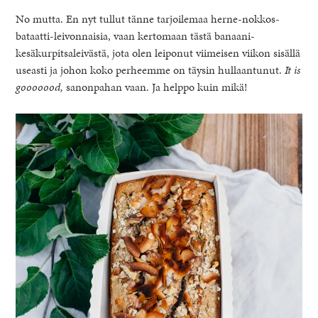
No mutta. En nyt tullut tänne tarjoilemaa herne-nokkos-
bataatti-leivonnaisia, vaan kertomaan tästä banaani-
kesäkurpitsaleivästä, jota olen leiponut viimeisen viikon sisällä
useasti ja johon koko perheemme on täysin hullaantunut.
It is
gooooood,
sanonpahan vaan. Ja helppo kuin mikä!