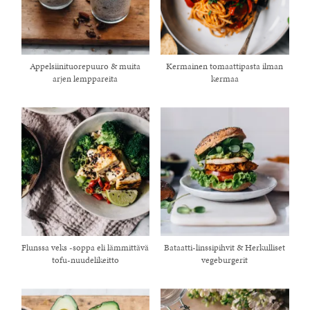
Appelsiinituorepuuro & muita
Kermainen tomaattipasta ilman
arjen lemppareita
kermaa
Flunssa veks -soppa eli lämmittävä
Bataatti-linssipihvit & Herkulliset
tofu-nuudelikeitto
vegeburgerit