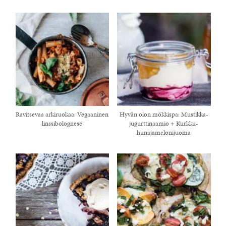
Ravitsevaa arkiruokaa: Vegaaninen
Hyvän olon mökkispa: Mustikka-
linssibolognese
jugurttinaamio + Kurkku-
hunajamelonijuoma