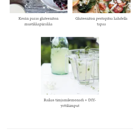
Kesän paras gluteeniton
Gluteeniton pestopitsa kahdella
mustikkapiirakka
tapaa
Raikas timjamilemonadi + DIY-
yrttikimput