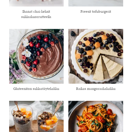
Ihanat chai-keksit
Freesit tofuburgerit
suklaakuorrutteella
healthy living + good 
Gluteeniton suklaatäytekakku
Raikas mangoraakakakku