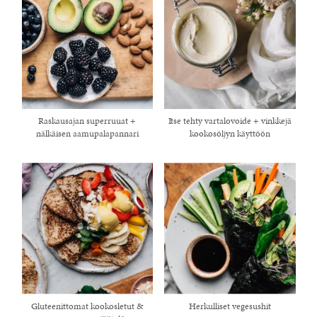
Raskausajan superruuat +
Itse tehty vartalovoide + vinkkejä
nälkäisen aamupalapannari
kookosöljyn käyttöön
Gluteenittomat kookosletut &
Herkulliset vegesushit