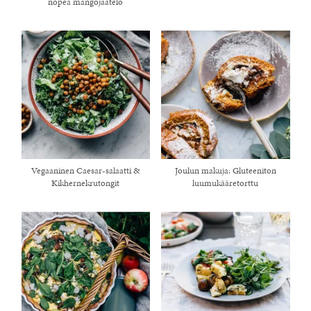
nopea mangojäätelö
Vegaaninen Caesar-salaatti &
Joulun makuja: Gluteeniton
Kikhernekrutongit
luumukääretorttu