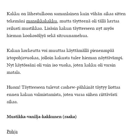
Kakku on lähestulkoon samanlainen kuin vähän aikaa sitten
tekemäni
mansikkakakku
, mutta täytteenä oli tällä kertaa
reilusti mustikkaa. Lisäsin kakun täytteeseen nyt myös
hieman kookosöljyä sekä sitruunamehua.
Kakun korkeutta voi muuttaa käyttämällä pienenmpää
irtopohjavuokaa, jolloin kakusta tulee hieman näyttävämpi.
Nyt käytössäni oli vain iso vuoka, joten kakku oli varsin
matala.
Huom! Täytteeseen tulevat cashew-pähkinät täytyy liottaa
ennen kakun valmistamista, joten varaa siihen riittävästi
aikaa.
Mustikka-vanilja-kakkunen (raaka)
Pohja