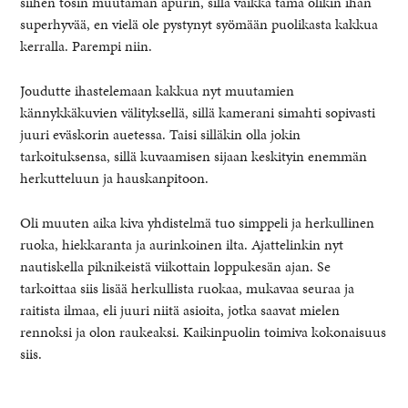
siihen tosin muutaman apurin, sillä vaikka tämä olikin ihan
superhyvää, en vielä ole pystynyt syömään puolikasta kakkua
kerralla. Parempi niin.
Joudutte ihastelemaan kakkua nyt muutamien
kännykkäkuvien välityksellä, sillä kamerani simahti sopivasti
juuri eväskorin auetessa. Taisi silläkin olla jokin
tarkoituksensa, sillä kuvaamisen sijaan keskityin enemmän
herkutteluun ja hauskanpitoon.
Oli muuten aika kiva yhdistelmä tuo simppeli ja herkullinen
ruoka, hiekkaranta ja aurinkoinen ilta. Ajattelinkin nyt
nautiskella piknikeistä viikottain loppukesän ajan. Se
tarkoittaa siis lisää herkullista ruokaa, mukavaa seuraa ja
raitista ilmaa, eli juuri niitä asioita, jotka saavat mielen
rennoksi ja olon raukeaksi. Kaikinpuolin toimiva kokonaisuus
siis.