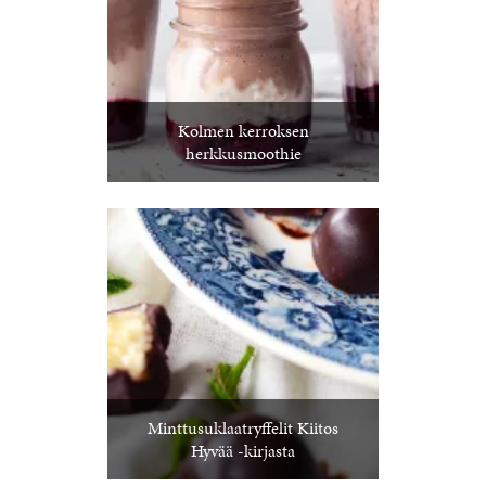
Kolmen kerroksen
herkkusmoothie
Minttusuklaatryffelit Kiitos
Hyvää -kirjasta