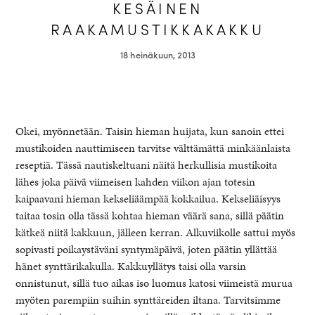
KESÄINEN
RAAKAMUSTIKKAKAKKU
18 heinäkuun, 2013
Okei, myönnetään. Taisin hieman huijata, kun sanoin ettei
mustikoiden nauttimiseen tarvitse välttämättä minkäänlaista
reseptiä. Tässä nautiskeltuani näitä herkullisia mustikoita
lähes joka päivä viimeisen kahden viikon ajan totesin
kaipaavani hieman kekseliäämpää kokkailua. Kekseliäisyys
healthy living + good 
taitaa tosin olla tässä kohtaa hieman väärä sana, sillä päätin
kätkeä niitä kakkuun, jälleen kerran. Alkuviikolle sattui myös
sopivasti poikaystäväni syntymäpäivä, joten päätin yllättää
hänet synttärikakulla. Kakkuyllätys taisi olla varsin
onnistunut, sillä tuo aikas iso luomus katosi viimeistä murua
myöten parempiin suihin synttäreiden iltana. Tarvitsimme