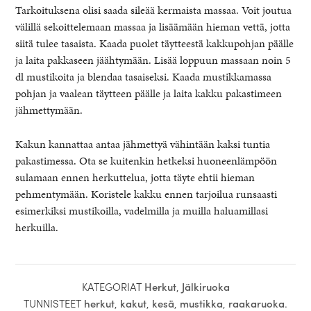
Tarkoituksena olisi saada sileää kermaista massaa. Voit joutua
välillä sekoittelemaan massaa ja lisäämään hieman vettä, jotta
siitä tulee tasaista. Kaada puolet täytteestä kakkupohjan päälle
ja laita pakkaseen jäähtymään. Lisää loppuun massaan noin 5
dl mustikoita ja blendaa tasaiseksi. Kaada mustikkamassa
pohjan ja vaalean täytteen päälle ja laita kakku pakastimeen
jähmettymään.
Kakun kannattaa antaa jähmettyä vähintään kaksi tuntia
pakastimessa. Ota se kuitenkin hetkeksi huoneenlämpöön
sulamaan ennen herkuttelua, jotta täyte ehtii hieman
pehmentymään. Koristele kakku ennen tarjoilua runsaasti
esimerkiksi mustikoilla, vadelmilla ja muilla haluamillasi
herkuilla.
KATEGORIAT
Herkut
,
Jälkiruoka
TUNNISTEET
herkut
,
kakut
,
kesä
,
mustikka
,
raakaruoka
.