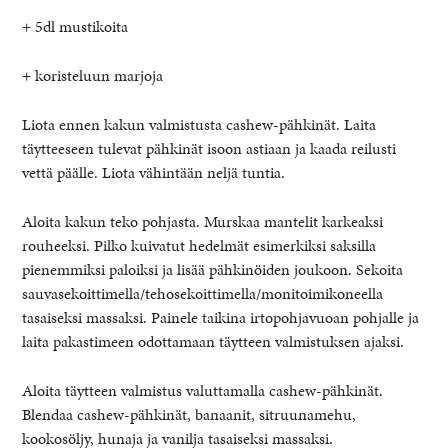
+ 5dl mustikoita
+ koristeluun marjoja
Liota ennen kakun valmistusta cashew-pähkinät. Laita
täytteeseen tulevat pähkinät isoon astiaan ja kaada reilusti
vettä päälle. Liota vähintään neljä tuntia.
Aloita kakun teko pohjasta. Murskaa mantelit karkeaksi
rouheeksi. Pilko kuivatut hedelmät esimerkiksi saksilla
pienemmiksi paloiksi ja lisää pähkinöiden joukoon. Sekoita
sauvasekoittimella/tehosekoittimella/monitoimikoneella
tasaiseksi massaksi. Painele taikina irtopohjavuoan pohjalle ja
laita pakastimeen odottamaan täytteen valmistuksen ajaksi.
Aloita täytteen valmistus valuttamalla cashew-pähkinät.
Blendaa cashew-pähkinät, banaanit, sitruunamehu,
kookosöljy, hunaja ja vanilja tasaiseksi massaksi.