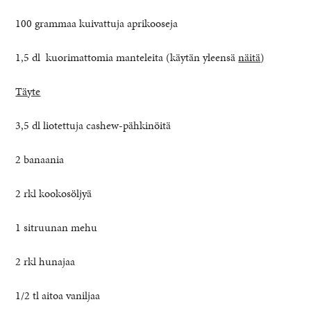
100 grammaa kuivattuja aprikooseja
1,5 dl kuorimattomia manteleita (käytän yleensä
näitä
)
Täyte
3,5 dl liotettuja cashew-pähkinöitä
2 banaania
2 rkl kookosöljyä
1 sitruunan mehu
2 rkl hunajaa
1/2 tl aitoa vaniljaa