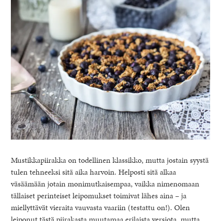
Mustikkapiirakka on todellinen klassikko, mutta jostain syystä
tulen tehneeksi sitä aika harvoin. Helposti sitä alkaa
väsäämään jotain monimutkaisempaa, vaikka nimenomaan
tällaiset perinteiset leipomukset toimivat lähes aina – ja
miellyttävät vieraita vauvasta vaariin (testattu on!). Olen
leiponut tästä piirakasta muutamaa erilaista versiota, mutta