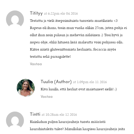
Titityy
at
6:22pm elo 04 2016
Testattu ja vielä itsepoimituista tuoreista mustikoista <3
Rapeus oli ihana, tosin mun vuoka olikin 27cm, joten pohja ei
ollut ihan noin paksun ja mehevän näköinen :) Tosi hyvä ja
nopea ohje, ehkä hitusen lisää makeutta voisi pohjassa olla.
Kiitos näistä gluteenittomista herkuista, focaccia myös
testattu sekä parsagalette!
Vastaa
Tuulia
(Author)
at
1:09pm elo 11 2016
Kiva kuulla, että herkut ovat maistuneet siellä! :)
Vastaa
Tintti
at
10:28am elo 12 2016
Kuinkahan paljon kaurajauhoja tuosta määrästä
kaurahiutaleita tulee? Minullakin kaapissa kaurajauhoja joita