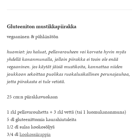
Gluteeniton mustikkapiirakka
vegaaninen & pähkinätön
huomiot: jos haluat, pellavarouheen voi korvata hyvin myös
yhdellä kananmunalla, jolloin piirakka ei tosin ole enää
vegaaninen. jos käytät jäisiä mustikoita, kannattaa niiden
joukkoon sekoittaa puolikas ruokalusikallinen perunajauhoa,
jotta piirakasta ei tule vetistä.
25 cm:n piirakkavuokaan
1 rkl pellavarouhetta + 3 rkl vettä (tai 1 luomukananmuna)
5 dl gluteenittomia kaurahiutaleita
1/2 dl sulaa kookosöljyä
3/4 dl
kookossiirappia