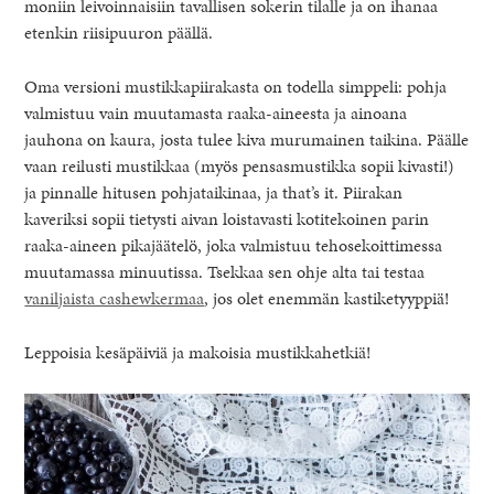
moniin leivoinnaisiin tavallisen sokerin tilalle ja on ihanaa
etenkin riisipuuron päällä.
Oma versioni mustikkapiirakasta on todella simppeli: pohja
valmistuu vain muutamasta raaka-aineesta ja ainoana
jauhona on kaura, josta tulee kiva murumainen taikina. Päälle
vaan reilusti mustikkaa (myös pensasmustikka sopii kivasti!)
ja pinnalle hitusen pohjataikinaa, ja that’s it. Piirakan
kaveriksi sopii tietysti aivan loistavasti kotitekoinen parin
raaka-aineen pikajäätelö, joka valmistuu tehosekoittimessa
muutamassa minuutissa. Tsekkaa sen ohje alta tai testaa
vaniljaista cashewkermaa
, jos olet enemmän kastiketyyppiä!
Leppoisia kesäpäiviä ja makoisia mustikkahetkiä!