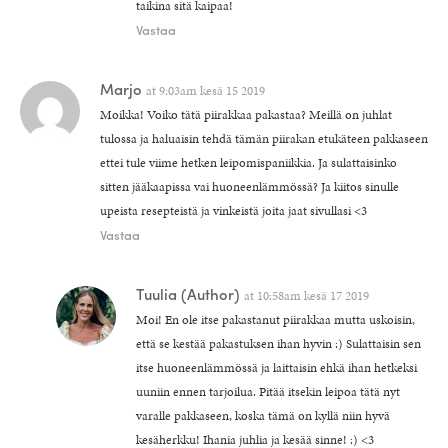
taikina sitä kaipaa!
Vastaa
Marjo
at
9:03am kesä 15 2019
Moikka! Voiko tätä piirakkaa pakastaa? Meillä on juhlat
tulossa ja haluaisin tehdä tämän piirakan etukäteen pakkaseen
ettei tule viime hetken leipomispaniikkia. Ja sulattaisinko
sitten jääkaapissa vai huoneenlämmössä? Ja kiitos sinulle
upeista resepteistä ja vinkeistä joita jaat sivullasi <3
Vastaa
Tuulia
(Author)
at
10:58am kesä 17 2019
Moi! En ole itse pakastanut piirakkaa mutta uskoisin,
että se kestää pakastuksen ihan hyvin :) Sulattaisin sen
itse huoneenlämmössä ja laittaisin ehkä ihan hetkeksi
uuniin ennen tarjoilua. Pitää itsekin leipoa tätä nyt
varalle pakkaseen, koska tämä on kyllä niin hyvä
kesäherkku! Ihania juhlia ja kesää sinne! :) <3