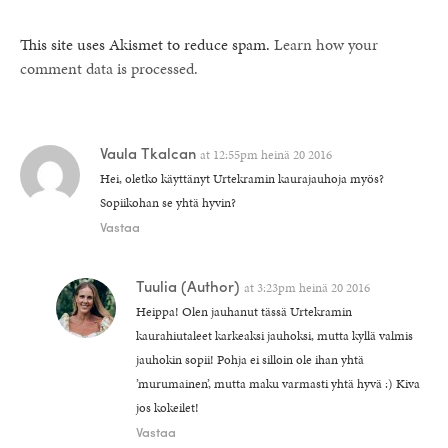
This site uses Akismet to reduce spam.
Learn how your
comment data is processed.
Vaula Tkalcan
at
12:55pm heinä 20 2016
Hei, oletko käyttänyt Urtekramin kaurajauhoja myös?
Sopiikohan se yhtä hyvin?
Vastaa
Tuulia
(Author)
at
3:23pm heinä 20 2016
Heippa! Olen jauhanut tässä Urtekramin
kaurahiutaleet karkeaksi jauhoksi, mutta kyllä valmis
jauhokin sopii! Pohja ei silloin ole ihan yhtä
’murumainen’, mutta maku varmasti yhtä hyvä :) Kiva
jos kokeilet!
Vastaa