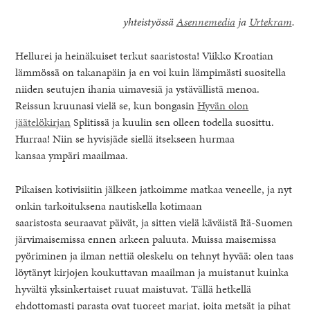
yhteistyössä
Asennemedia
ja
Urtekram
.
Hellurei ja heinäkuiset terkut saaristosta! Viikko Kroatian
lämmössä on takanapäin ja en voi kuin lämpimästi suositella
niiden seutujen ihania uimavesiä ja ystävällistä menoa.
Reissun kruunasi vielä se, kun bongasin
Hyvän olon
jäätelökirjan
Splitissä ja kuulin sen olleen todella suosittu.
Hurraa! Niin se hyvisjäde siellä itsekseen hurmaa
kansaa ympäri maailmaa.
Pikaisen kotivisiitin jälkeen jatkoimme matkaa veneelle, ja nyt
onkin tarkoituksena nautiskella kotimaan
saaristosta seuraavat päivät, ja sitten vielä käväistä Itä-Suomen
healthy living + good 
järvimaisemissa ennen arkeen paluuta. Muissa maisemissa
pyöriminen ja ilman nettiä oleskelu on tehnyt hyvää: olen taas
löytänyt kirjojen koukuttavan maailman ja muistanut kuinka
hyvältä yksinkertaiset ruuat maistuvat. Tällä hetkellä
ehdottomasti parasta ovat tuoreet marjat, joita metsät ja pihat