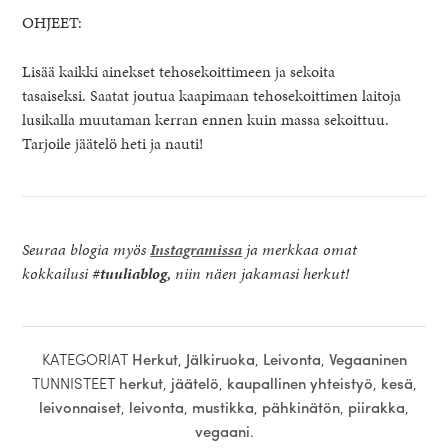
OHJEET:
Lisää kaikki ainekset tehosekoittimeen ja sekoita
tasaiseksi. Saatat joutua kaapimaan tehosekoittimen laitoja
lusikalla muutaman kerran ennen kuin massa sekoittuu.
Tarjoile jäätelö heti ja nauti!
Seuraa blogia myös
Instagramissa
ja merkkaa omat
kokkailusi
#tuuliablog,
niin näen jakamasi herkut!
KATEGORIAT
Herkut
,
Jälkiruoka
,
Leivonta
,
Vegaaninen
TUNNISTEET
herkut
,
jäätelö
,
kaupallinen yhteistyö
,
kesä
,
leivonnaiset
,
leivonta
,
mustikka
,
pähkinätön
,
piirakka
,
vegaani
.