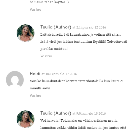
haluaisin tähän käyttää :)
Vastaa
Tuulia
(Author)
at
2:14pm elo 12 2016
Laittaisin reilu 4 dl kaurajauhoa ja voihan sitä sitten
lisätä vielä jos taikina tuntuu liian löysältä! Toivottavasti
piirakka maistuu!
Vastaa
Heidi
at
10:14pm elo 17 2016
Voisiko kaurahiutaleet korvata tattarihiutaleilla kun kaura ei
minulle sovi?
Vastaa
Tuulia
(Author)
at
9:04am elo 18 2016
Voi korvata! Toki maku on vähän erilainen mutta
kannattaa vaikka vähän lisätä makeutta, jos tuntuu että