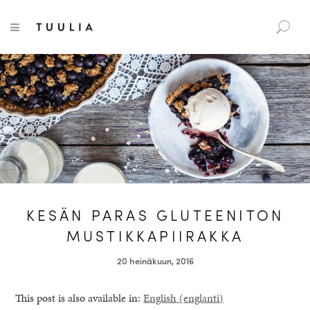
S
Tuulia
TOGGLE NAVIGATION
e
a
r
c
h
f
o
r
:
KESÄN PARAS GLUTEENITON
MUSTIKKAPIIRAKKA
20 heinäkuun, 2016
This post is also available in:
English
(
englanti
)