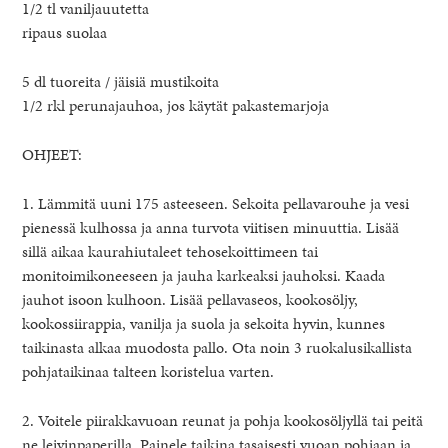
1/2 tl vaniljauutetta
ripaus suolaa
5 dl tuoreita / jäisiä mustikoita
1/2 rkl perunajauhoa, jos käytät pakastemarjoja
OHJEET:
1. Lämmitä uuni 175 asteeseen. Sekoita pellavarouhe ja vesi
pienessä kulhossa ja anna turvota viitisen minuuttia. Lisää
sillä aikaa kaurahiutaleet tehosekoittimeen tai
monitoimikoneeseen ja jauha karkeaksi jauhoksi. Kaada
jauhot isoon kulhoon. Lisää pellavaseos, kookosöljy,
kookossiirappia, vanilja ja suola ja sekoita hyvin, kunnes
taikinasta alkaa muodosta pallo. Ota noin 3 ruokalusikallista
pohjataikinaa talteen koristelua varten.
2. Voitele piirakkavuoan reunat ja pohja kookosöljyllä tai peitä
ne leivinpaperilla. Painele taikina tasaisesti vuoan pohjaan ja