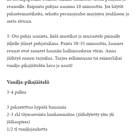
reunoille. Esipaista pohjaa uunissa 10 minuuttia. Jos käytät
pakastemustikoita, sekoita perunajauho marjojen joukkoon ja
aseta sivuun.
3. Ota pohja uunista, lisää mustikat ja murustele pinnalle
jäljelle jäänyt pohjataikina. Paista 30-35 minuuttia, kunnes
reunat ovat saaneet kauniin kullanruskean värin. Anna
jäähtyä ennen tarjoilua. Tarjoa sellaisenaan tai esimerkiksi
vanilja-pikajäätelön kera ja nauti!
Vanilja-pikajäätelö
3-4 palloa
3 pakastettua kypsää banaania
2-3 rkl täysrasvaista kookosmaitoa (jäähdytetty yön yli
jääkaapissa)
1/2 tl vaniljajauhetta