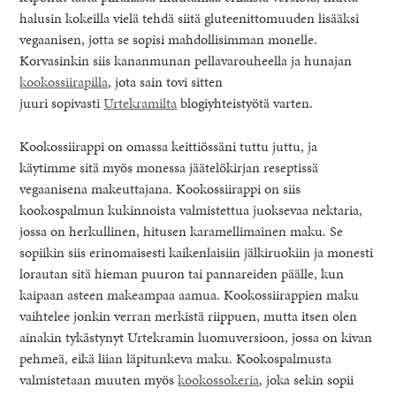
halusin kokeilla vielä tehdä siitä gluteenittomuuden lisääksi
vegaanisen, jotta se sopisi mahdollisimman monelle.
Korvasinkin siis kananmunan pellavarouheella ja hunajan
kookossiirapilla
, jota sain tovi sitten
juuri sopivasti
Urtekramilta
blogiyhteistyötä varten.
Kookossiirappi on omassa keittiössäni tuttu juttu, ja
käytimme sitä myös monessa jäätelökirjan reseptissä
vegaanisena makeuttajana. Kookossiirappi on siis
kookospalmun kukinnoista valmistettua juoksevaa nektaria,
jossa on herkullinen, hitusen karamellimainen maku. Se
sopiikin siis erinomaisesti kaikenlaisiin jälkiruokiin ja monesti
lorautan sitä hieman puuron tai pannareiden päälle, kun
kaipaan asteen makeampaa aamua. Kookossiirappien maku
vaihtelee jonkin verran merkistä riippuen, mutta itsen olen
ainakin tykästynyt Urtekramin luomuversioon, jossa on kivan
pehmeä, eikä liian läpitunkeva maku. Kookospalmusta
valmistetaan muuten myös
kookossokeria
, joka sekin sopii