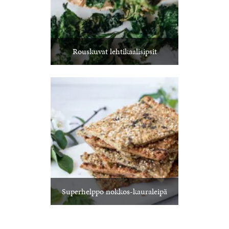
Rouskuvat lehtikaalisipsit
Superhelppo nokkos-kauraleipä