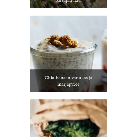
parsapiirakka
Chia-banaanivanukas ja
marjapyree