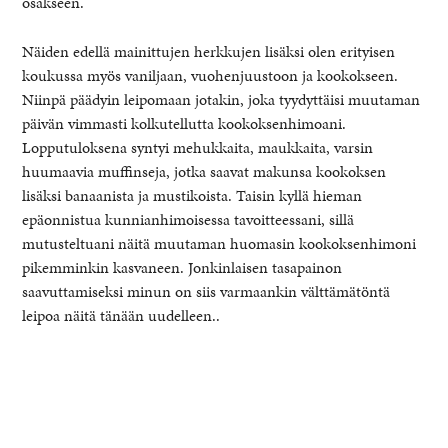
osakseen.
Näiden edellä mainittujen herkkujen lisäksi olen erityisen
koukussa myös vaniljaan, vuohenjuustoon ja kookokseen.
Niinpä päädyin leipomaan jotakin, joka tyydyttäisi muutaman
päivän vimmasti kolkutellutta kookoksenhimoani.
Lopputuloksena syntyi mehukkaita, maukkaita, varsin
huumaavia muffinseja, jotka saavat makunsa kookoksen
lisäksi banaanista ja mustikoista. Taisin kyllä hieman
epäonnistua kunnianhimoisessa tavoitteessani, sillä
mutusteltuani näitä muutaman huomasin kookoksenhimoni
pikemminkin kasvaneen. Jonkinlaisen tasapainon
saavuttamiseksi minun on siis varmaankin välttämätöntä
leipoa näitä tänään uudelleen..