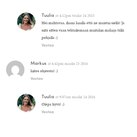
Tuulia
at
4:12pm touko 24 2015
Hei mahtavaa, ihana kuulla että ne maistui siellä! Ja
siitä sitten vaan tehtailemaan muitakin makuja tällä
pohjalla :)
Vastaa
Markus
at
6:41pm maalis 23 2016
kiitos ohjeesta! :)
Vastaa
Tuulia
at
9:07am maalis 24 2016
Olepa hyvä! :)
Vastaa