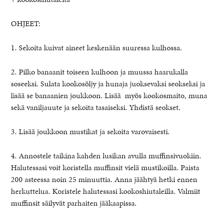
OHJEET:
1. Sekoita kuivat aineet keskenään suuressa kulhossa.
2. Pilko banaanit toiseen kulhoon ja muussa haarukalla
soseeksi. Sulata kookosöljy ja hunaja juoksevaksi seokseksi ja
lisää se banaanien joukkoon. Lisää myös kookosmaito, muna
sekä vaniljauute ja sekoita tasaiseksi. Yhdistä seokset.
3. Lisää joukkoon mustikat ja sekoita varovaisesti.
4. Annostele taikina kahden lusikan avulla muffinsivuokiin.
Halutessasi voit koristella muffinsit vielä mustikoilla. Paista
200 asteessa noin 25 minuuttia. Anna jäähtyä hetki ennen
herkuttelua. Koristele halutessasi kookoshiutaleilla. Valmiit
muffinsit säilyvät parhaiten jääkaapissa.