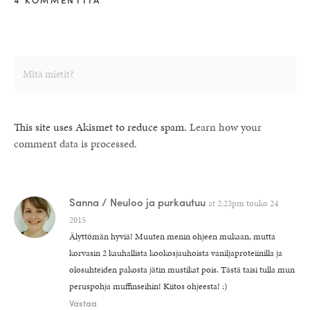
This site uses Akismet to reduce spam.
Learn how your
comment data is processed.
Sanna / Neuloo ja purkautuu
at
2:23pm touko 24
2015
Älyttömän hyviä! Muuten menin ohjeen mukaan, mutta
korvasin 2 kauhallista kookosjauhoista vaniljaproteiinilla ja
olosuhteiden pakosta jätin mustikat pois. Tästä taisi tulla mun
peruspohja muffinseihin! Kiitos ohjeesta! :)
Vastaa