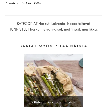
*Tuote saatu CocoVilta.
KATEGORIAT
Herkut
,
Leivonta
,
Naposteltavat
TUNNISTEET
herkut
,
leivonnaiset
,
muffinssit
,
mustikka
.
SAATAT MYÖS PITÄÄ NÄISTÄ
Gluteeniton vuohenjuusto-