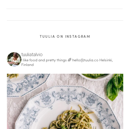
TUULIA ON INSTAGRAM
tuuliatalvio
I like food and pretty things 🌈
hello@tuulia.co
Helsinki,
Finland