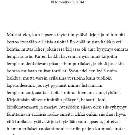
18 tammikuun, 2014
Muistatteko, kun lapsena täytettiin ystäväkirjoja ja niihin piti
kertoa itsestään erilaisia asioita? En enää muista kaikkia eri
kohtia, mutta lähes jokaisessa kirjassa oli aina kysymys omasta
lempiruuasta. Kuten kaikki kaverini, myös minä kirjoitin
lempiruokieni olevan pitsa ja hampurilaiset, ja ehkä jossakin
kohtaa mukaan tulivat tortillat. Syön edelleen kyllä noita
kaikkia, mutta varsin erilaisina versioina kuin tuolloin
lapsuudessani. Jos nyt pyytäisit minua listaamaan
healthy living + good 
lempiruokani, saattaisit pitää minua hieman… no, tylsänä.
Kirjoittaisin siihen nimittäin päärynä, bataatti, lohi,
kirsikkatomaatti ja marjat. Aterioiden sijaan olen siis ryhtynyt
fanittamaan erilaisia raaka-aineita. Ehkä onkin siis ihan hyvä,
että tuollaisia ystäväkirjoja täytetään vain lapsena, jotteivat
hieman erilaiset ruokahimoni saa niin paljon kummaksuntaa