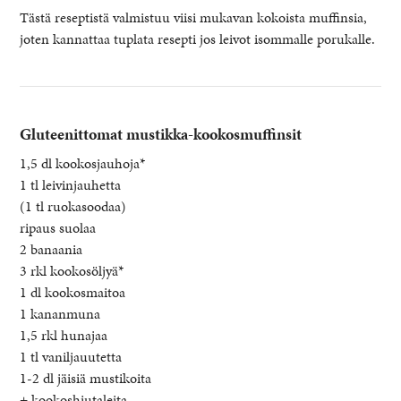
Tästä reseptistä valmistuu viisi mukavan kokoista muffinsia,
joten kannattaa tuplata resepti jos leivot isommalle porukalle.
Gluteenittomat mustikka-kookosmuffinsit
1,5 dl kookosjauhoja*
1 tl leivinjauhetta
(1 tl ruokasoodaa)
ripaus suolaa
2 banaania
3 rkl kookosöljyä*
1 dl kookosmaitoa
1 kananmuna
1,5 rkl hunajaa
1 tl vaniljauutetta
1-2 dl jäisiä mustikoita
+ kookoshiutaleita