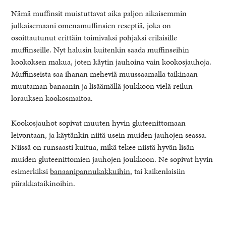
Nämä muffinsit muistuttavat aika paljon aikaisemmin
julkaisemaani
omenamuffinsien reseptiä
, joka on
osoittautunut erittäin toimivaksi pohjaksi erilaisille
muffinseille. Nyt halusin kuitenkin saada muffinseihin
kookoksen makua, joten käytin jauhoina vain kookosjauhoja.
Muffinseista saa ihanan meheviä muussaamalla taikinaan
muutaman banaanin ja lisäämällä joukkoon vielä reilun
lorauksen kookosmaitoa.
Kookosjauhot sopivat muuten hyvin gluteenittomaan
leivontaan, ja käytänkin niitä usein muiden jauhojen seassa.
Niissä on runsaasti kuitua, mikä tekee niistä hyvän lisän
muiden gluteenittomien jauhojen joukkoon. Ne sopivat hyvin
esimerkiksi
banaanipannukakkuihin
, tai kaikenlaisiin
piirakkataikinoihin.