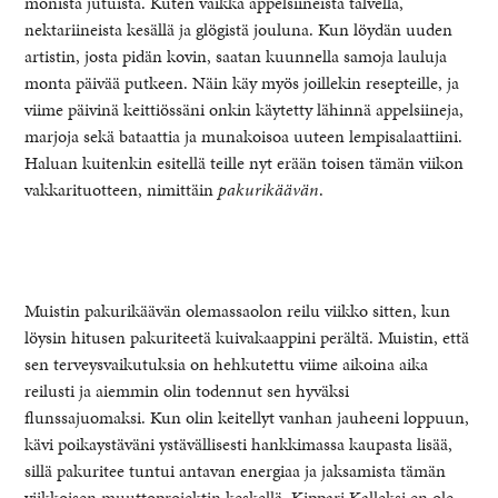
monista jutuista. Kuten vaikka appelsiineista talvella,
nektariineista kesällä ja glögistä jouluna. Kun löydän uuden
artistin, josta pidän kovin, saatan kuunnella samoja lauluja
monta päivää putkeen. Näin käy myös joillekin resepteille, ja
viime päivinä keittiössäni onkin käytetty lähinnä appelsiineja,
marjoja sekä bataattia ja munakoisoa uuteen lempisalaattiini.
Haluan kuitenkin esitellä teille nyt erään toisen tämän viikon
vakkarituotteen, nimittäin
pakurikäävän
.
Muistin pakurikäävän olemassaolon reilu viikko sitten, kun
healthy living + good 
löysin hitusen pakuriteetä kuivakaappini perältä. Muistin, että
sen terveysvaikutuksia on hehkutettu viime aikoina aika
reilusti ja aiemmin olin todennut sen hyväksi
flunssajuomaksi. Kun olin keitellyt vanhan jauheeni loppuun,
kävi poikaystäväni ystävällisesti hankkimassa kaupasta lisää,
sillä pakuritee tuntui antavan energiaa ja jaksamista tämän
viikkoisen muuttoprojektin keskellä. Kippari Kalleksi en ole