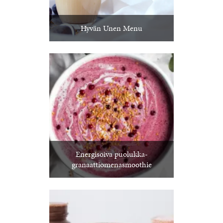
Hyvän Unen Menu
Energisoiva puolukka-
granaattiomenasmoothie