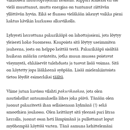
vielä muuttunut, mutta energiaa on tuntunut riittävän
yllättävän hyvin. Eikä se flunssa vieläkään iskenyt vaikka pieni
kaktus kävikin kurkussa alkuviikolla.
Lyhyesti kerrottuna pakurikääpä on lahottajasieni, jota löytyy
yleisesti koko Suomessa. Kaupoista sitä löytyy useimmiten
jauheena, josta on helppo keittää teetä. Pakurikääpä sisältää
huikean määrän ravinteita, jotka muun muassa poistavat
väsymystä, ehkäisevät tulehdusta ja tuovat lisää voimaa. Sitä
on käytetty jopa lääkkeenä syöpään. Lisää mielenkiintoista
tietoa löydät esimerkiksi
täältä
.
Viime jutun kuvissa vilahti
pakurikaakao,
jota olen
nautiskellut antaumuksella lähes joka päivä. Tänään olen
juonut pakuriteetä ihan sellaisenaan kylmänä (!) sekä
smoothien joukossa. Olen keittänyt sitä yleensä pari litraa
kerralla, juonut osan heti lämpimänä ja pullottanut loput
myöhempää käyttöä varten. Tänä aamuna kehittelemäni