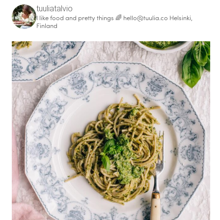
tuuliatalvio
I like food and pretty things 🌈
hello@tuulia.co
Helsinki,
Finland