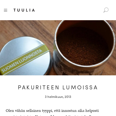
S
Tuulia
TOGGLE NAVIGATION
e
a
r
c
h
f
o
r
:
PAKURITEEN LUMOISSA
3 helmikuun, 2013
Olen vähän sellainen tyyppi, että innostun aika helposti