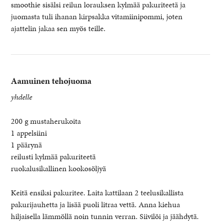
smoothie sisälsi reilun lorauksen kylmää pakuriteetä ja
juomasta tuli ihanan kirpsakka vitamiinipommi, joten
ajattelin jakaa sen myös teille.
Aamuinen tehojuoma
yhdelle
200 g mustaherukoita
1 appelsiini
1 päärynä
reilusti kylmää pakuriteetä
ruokalusikallinen kookosöljyä
Keitä ensiksi pakuritee. Laita kattilaan 2 teelusikallista
pakurijauhetta ja lisää puoli litraa vettä. Anna kiehua
hiljaisella lämmöllä noin tunnin verran. Siivilöi ja jäähdytä.