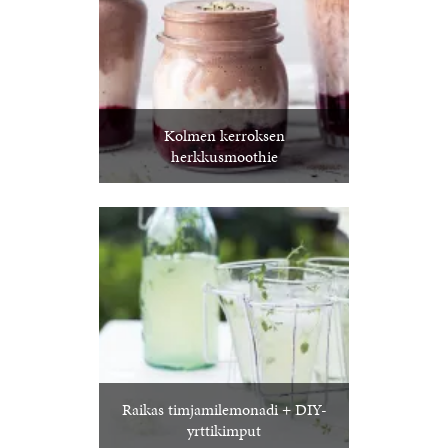
Kolmen kerroksen
herkkusmoothie
Raikas timjamilemonadi + DIY-
yrttikimput