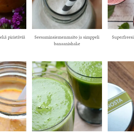
kä piristäviä
Seesaminsiemenmaito ja simppeli
Superfrees
banaanishake