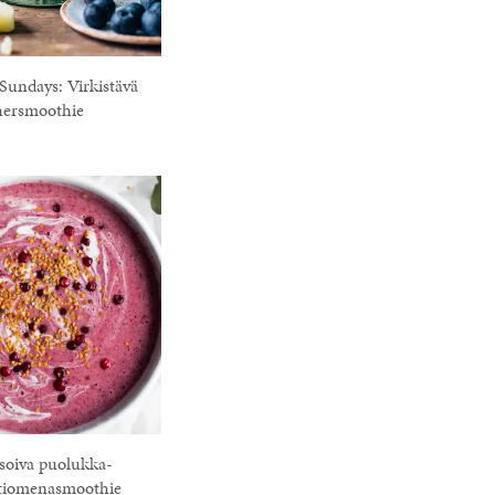
Sundays: Virkistävä
hersmoothie
soiva puolukka-
tiomenasmoothie