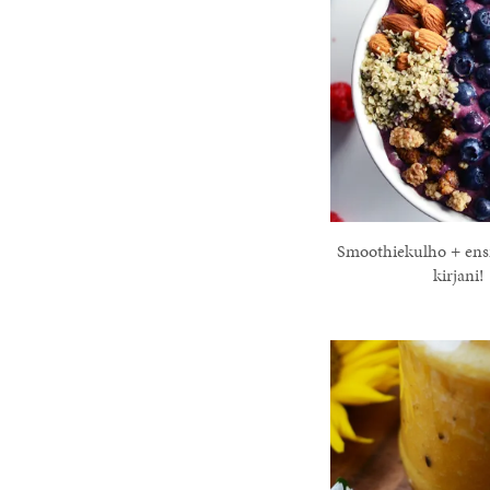
Smoothiekulho + en
kirjani!