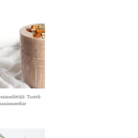
sinselättäjä: Taateli-
aanismoothie