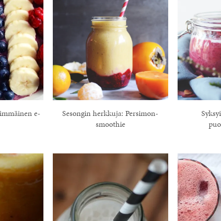
simmäinen e-
Sesongin herkkuja: Persimon-
Syksy
smoothie
puo