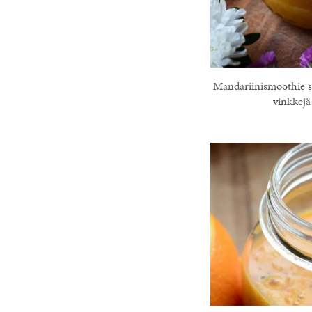
Mandariinismoothie se
vinkkejä