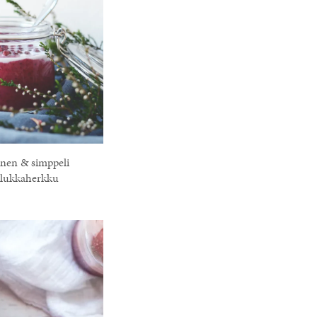
inen & simppeli
lukkaherkku