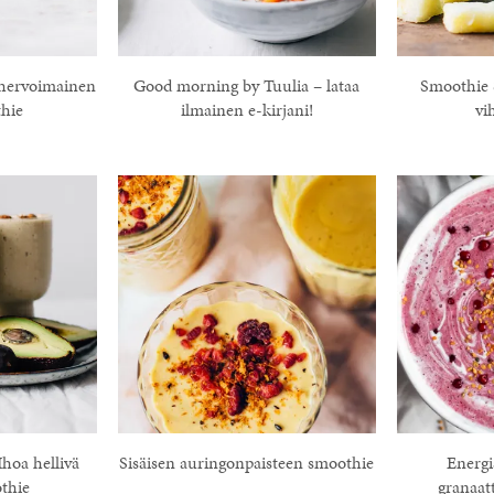
hervoimainen
Good morning by Tuulia – lataa
Smoothie 
hie
ilmainen e-kirjani!
vi
hoa hellivä
Sisäisen auringonpaisteen smoothie
Energi
thie
granaat