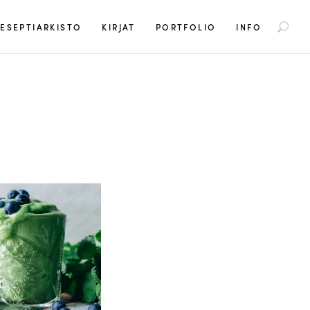
S
ESEPTIARKISTO
KIRJAT
PORTFOLIO
INFO
e
a
r
c
h
f
o
r
: