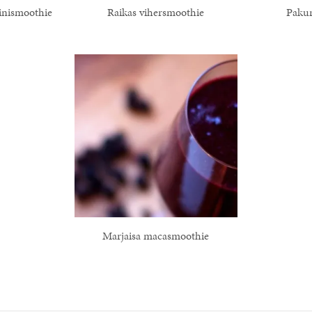
inismoothie
Raikas vihersmoothie
Pakur
Marjaisa macasmoothie