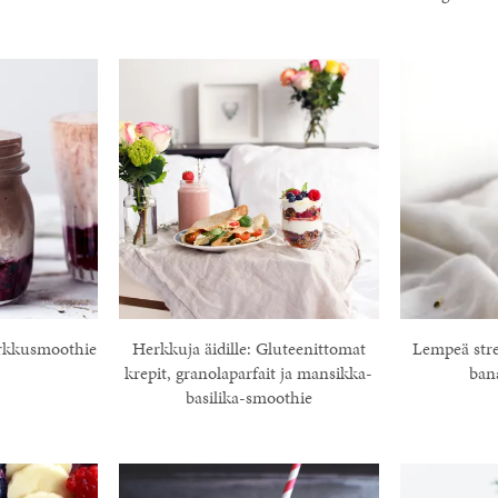
rkkusmoothie
Herkkuja äidille: Gluteenittomat
Lempeä stres
krepit, granolaparfait ja mansikka-
ban
basilika-smoothie