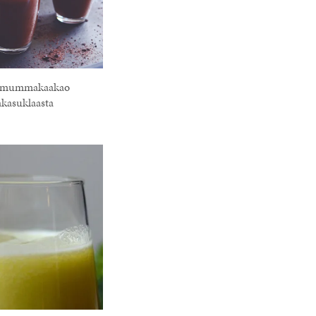
emummakaakao
akasuklaasta