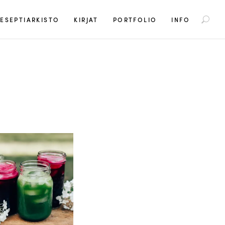
S
ESEPTIARKISTO
KIRJAT
PORTFOLIO
INFO
e
a
r
c
h
f
o
r
: