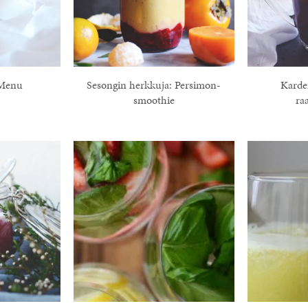
Menu
Sesongin herkkuja: Persimon-
Kard
smoothie
ra