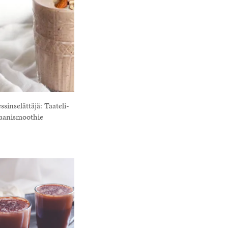
sinselättäjä: Taateli-
aanismoothie