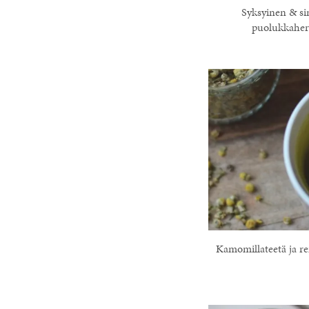
Syksyinen & si
puolukkahe
Kamomillateetä ja r