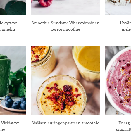
Heleyttävä
Smoothie Sundays: Vihervoimainen
Hyvän
iinimehu
kerrossmoothie
mehu
Virkistävä
Sisäisen auringonpaisteen smoothie
Energi
hie
granaat