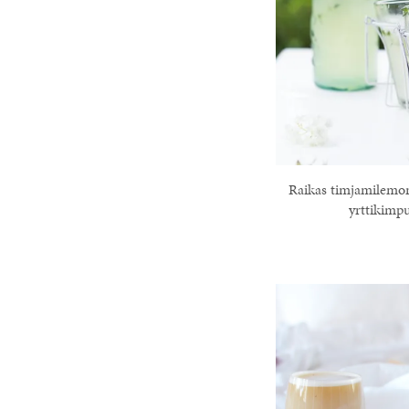
Raikas timjamilemo
yrttikimp