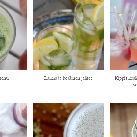
mehu
Raikas ja kesäinen jäätee
Kippis kesä
v