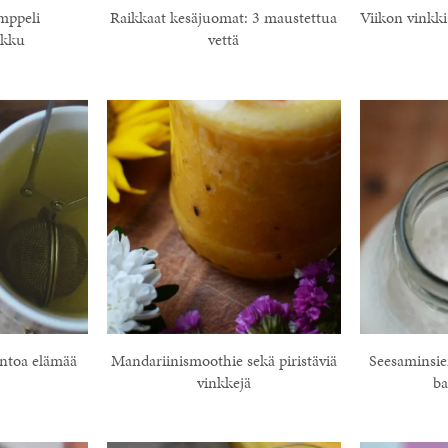
mppeli
Raikkaat kesäjuomat: 3 maustettua
Viikon vinkki
rkku
vettä
entoa elämää
Mandariinismoothie sekä piristäviä
Seesaminsie
vinkkejä
ba