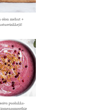
 olon mehut +
stusvinkkejä!
soiva puolukka-
tiomenasmoothie