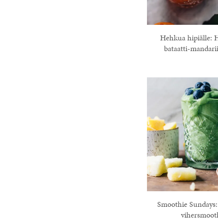
Hehkua hipiälle: 
bataatti-mandar
Smoothie Sundays: 
vihersmoot