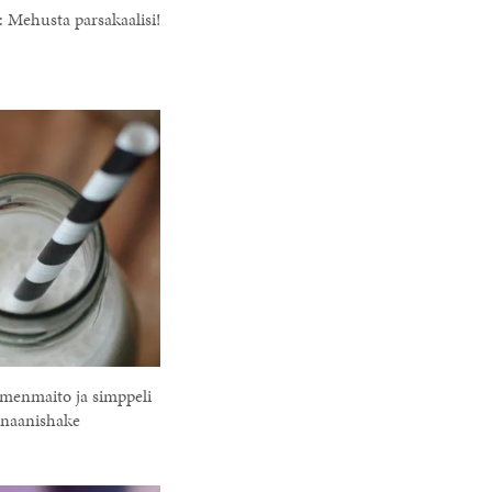
: Mehusta parsakaalisi!
menmaito ja simppeli
naanishake