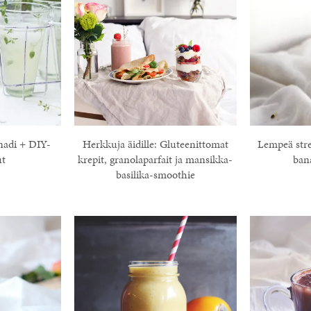
nadi + DIY-
Herkkuja äidille: Gluteenittomat
Lempeä stres
ut
krepit, granolaparfait ja mansikka-
ban
basilika-smoothie