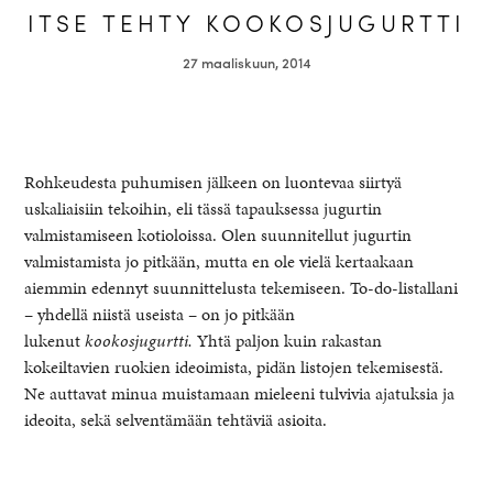
ITSE TEHTY KOOKOSJUGURTTI
27 maaliskuun, 2014
Rohkeudesta puhumisen jälkeen on luontevaa siirtyä
uskaliaisiin tekoihin, eli tässä tapauksessa jugurtin
valmistamiseen kotioloissa. Olen suunnitellut jugurtin
valmistamista jo pitkään, mutta en ole vielä kertaakaan
aiemmin edennyt suunnittelusta tekemiseen. To-do-listallani
– yhdellä niistä useista – on jo pitkään
healthy living + good 
lukenut
kookosjugurtti.
Yhtä paljon kuin rakastan
kokeiltavien ruokien ideoimista, pidän listojen tekemisestä.
Ne auttavat minua muistamaan mieleeni tulvivia ajatuksia ja
ideoita, sekä selventämään tehtäviä asioita.