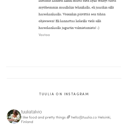
laittanut kannen kiinni mutta olen kyllä tehnyt tuota
myöhemmin muullakin tekniikalla, eli juurikin sillä
harsokankaalla. Voisinkin päivittää sen tähän
ohjeeseen! Eli kannattaa kokeilla vielä sillä
harsokankaalla jugurtin valmistamista! :)
Vastaa
TUULIA ON INSTAGRAM
tuuliatalvio
I like food and pretty things 🌈
hello@tuulia.co
Helsinki,
Finland