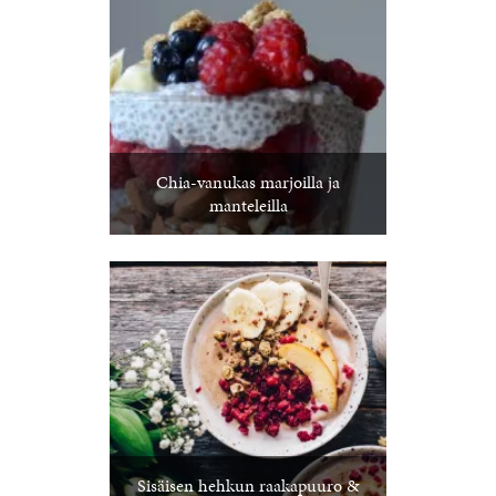
Chia-vanukas marjoilla ja
manteleilla
Sisäisen hehkun raakapuuro &