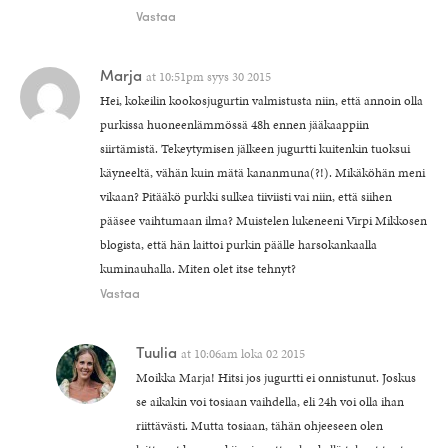
Vastaa
Marja
at
10:51pm syys 30 2015
Hei, kokeilin kookosjugurtin valmistusta niin, että annoin olla
purkissa huoneenlämmössä 48h ennen jääkaappiin
siirtämistä. Tekeytymisen jälkeen jugurtti kuitenkin tuoksui
käyneeltä, vähän kuin mätä kananmuna(?!). Mikäköhän meni
vikaan? Pitääkö purkki sulkea tiiviisti vai niin, että siihen
pääsee vaihtumaan ilma? Muistelen lukeneeni Virpi Mikkosen
blogista, että hän laittoi purkin päälle harsokankaalla
kuminauhalla. Miten olet itse tehnyt?
Vastaa
Tuulia
at
10:06am loka 02 2015
Moikka Marja! Hitsi jos jugurtti ei onnistunut. Joskus
se aikakin voi tosiaan vaihdella, eli 24h voi olla ihan
riittävästi. Mutta tosiaan, tähän ohjeeseen olen