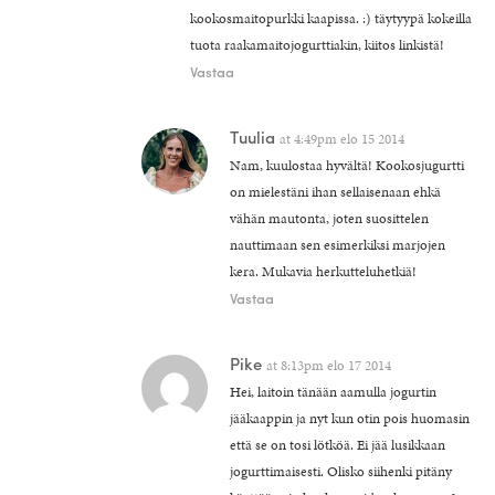
kookosmaitopurkki kaapissa. :) täytyypä kokeilla
tuota raakamaitojogurttiakin, kiitos linkistä!
Vastaa
Tuulia
at
4:49pm elo 15 2014
Nam, kuulostaa hyvältä! Kookosjugurtti
on mielestäni ihan sellaisenaan ehkä
vähän mautonta, joten suosittelen
nauttimaan sen esimerkiksi marjojen
kera. Mukavia herkutteluhetkiä!
Vastaa
Pike
at
8:13pm elo 17 2014
Hei, laitoin tänään aamulla jogurtin
jääkaappin ja nyt kun otin pois huomasin
että se on tosi lötköä. Ei jää lusikkaan
jogurttimaisesti. Olisko siihenki pitäny