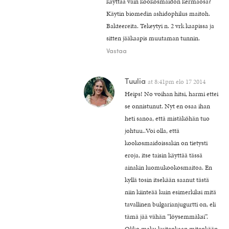
käyttää vain kookosmaidon kermaosa?
Käytin biomedin ashidophilus maitoh.
Bakteereita. Tekeytyi n. 2 vrk kaapissa ja
sitten jääkaapis muutaman tunnin.
Vastaa
Tuulia
at
8:41pm elo 17 2014
Heips! No voihan hitsi, harmi ettei
se onnistunut. Nyt en osaa ihan
heti sanoa, että mistäköhän tuo
johtuu..Voi olla, että
kookosmaidoissakin on tietysti
eroja, itse taisin käyttää tässä
ainakin luomukookosmaitoa. En
kyllä tosin itsekään saanut tästä
niin kiinteää kuin esimerkiksi mitä
tavallinen bulgarianjugurtti on, eli
tämä jää vähän ”löysemmäksi”.
Oliko maku kuitenkaan mitenkään