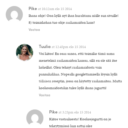
Pike
at
10:12am elo 15 2014
Ihana ohje! Oon kyllä nyt ihan hurahtanu näille sun sivuille!
8) toimiskohan tuo ohje raakamaidon kans?
Vastaa
Tuulia
at
12:45pm elo 15 2014
Voi kiitos! En osaa sanoa, että toimiiko tämä sama
menetelmä raakamaidon kanssa, sillä en ole sitä itse
kokeillut. Olen tehnyt raakamaidosta vain
pannukakkua. Nopealla googlettamisella löysin kyllä
tällaisen
reseptin, jossa on käytetty raakamaitoa. Mutta
kookosmaidostakin tulee kyllä ihana jugurtti!
Vastaa
Pike
at
3:23pm elo 15 2014
Kiitos vastauksesta! Kookosjogurtti on jo
tekeytymässä kun sattui olee