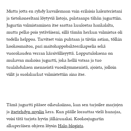
Mutta jotta en ryhdy kuvailemaan vain erilaisia kalenteristani
ja tietokoneeltani löytyviä listoja, palataanpa tähän jugurttiin.
Jugurtin valmistaminen itse saattaa kuulostaa hankalalta,
mutta pelko pois ystäväiseni, sillä tämän herkun valmistus oli
todella helppoa. Tarvitset vain puhtaan ja tiiviin astian, tölkin
kookosmaitoa, pari maitohappobakteerikapselia sekä
vuorokauden verran kärsivällisyyttä. Lopputuloksena on
mukavan makoisa jugurtti, joka hellii vatsaa ja tuo
tuulahduksen menneistä vuosikymmenistä, ajoista, jolloin
viilit ja suolakurkut valmistettiin aina itse.
Tämä jugurtti pääsee oikeuksiinsa, kun sen tarjoilee marjojen
ja
itsetehdyn myslin
kera. Kun päälle lorauttaa vielä hunajaa,
voisi tätä tarjota hyvin jälkiruuaksi. Kookosjugurtin
alkuperäisen ohjeen löysin
Halo-blogista
.