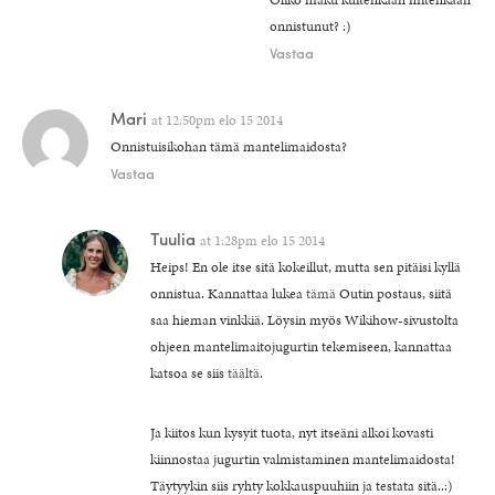
onnistunut? :)
Vastaa
Mari
at
12:50pm elo 15 2014
Onnistuisikohan tämä mantelimaidosta?
Vastaa
Tuulia
at
1:28pm elo 15 2014
Heips! En ole itse sitä kokeillut, mutta sen pitäisi kyllä
onnistua. Kannattaa lukea
tämä
Outin postaus, siitä
saa hieman vinkkiä. Löysin myös Wikihow-sivustolta
ohjeen mantelimaitojugurtin tekemiseen, kannattaa
katsoa se siis
täältä
.
Ja kiitos kun kysyit tuota, nyt itseäni alkoi kovasti
kiinnostaa jugurtin valmistaminen mantelimaidosta!
Täytyykin siis ryhty kokkauspuuhiin ja testata sitä..:)