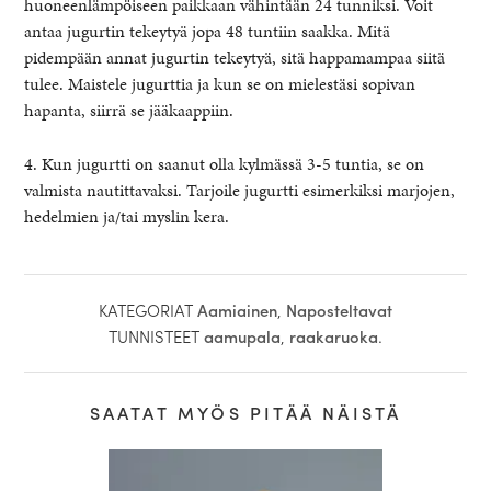
huoneenlämpöiseen paikkaan vähintään 24 tunniksi. Voit
antaa jugurtin tekeytyä jopa 48 tuntiin saakka. Mitä
pidempään annat jugurtin tekeytyä, sitä happamampaa siitä
tulee. Maistele jugurttia ja kun se on mielestäsi sopivan
hapanta, siirrä se jääkaappiin.
4. Kun jugurtti on saanut olla kylmässä 3-5 tuntia, se on
valmista nautittavaksi. Tarjoile jugurtti esimerkiksi marjojen,
hedelmien ja/tai myslin kera.
KATEGORIAT
Aamiainen
,
Naposteltavat
TUNNISTEET
aamupala
,
raakaruoka
.
SAATAT MYÖS PITÄÄ NÄISTÄ