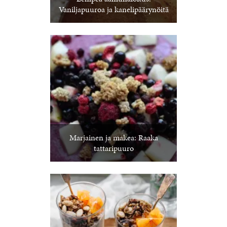
Vaniljapuuroa ja kanelipäärynöitä
Marjainen ja makea: Raaka
tattaripuuro