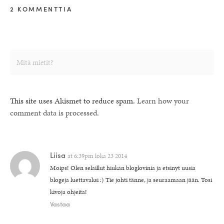
2 KOMMENTTIA
This site uses Akismet to reduce spam.
Learn how your
comment data is processed.
Liisa
at
6:39pm loka 23 2014
Moips! Olen selaillut hiukan bloglovinia ja etsinyt uusia
blogeja luettavaksi :) Tie johti tänne, ja seuraamaan jään. Tosi
kivoja ohjeita!
Vastaa