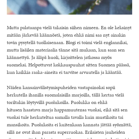
Mutta palataanpa vielä takaisin siihen nimeen. En ole keksinyt
mitään järkevää käännöstä, joten ehkä nimi saa nyt ainakin
tovin pysytellä tuollaisenaan. Blogi ei toimi vielä englanniksi,
mutta lisäilen materiaalia tänne sitä mukaan, kun saan sen
käännettyä. Ja äläpä huoli, kirjoittelen jatkossa myös
suomeksi. Helpottuvat kokkauspuuhat sitten Suomen päässä,
kun kaikkia raaka-aineita ei tarvitse arvuutella ja kääntää.
Näiden kansainvälistymispuheiden vastapainoksi sopii
herkutella ihanilla suomalaisilla marjoilla, tällä kertaa vielä
toriltakin löytyvillä puolukoilla. Puolukka on ehkä
hitusen haastava marja happamuutensa vuoksi, eikä sitä sen
vuoksi tule herkuteltua samalla tavalla kuin mustikoita tai
mansikoita. Puolukoita ei kuitenkaan kannata jättää syömättä,
sillä ne ovat ihan parasta superruokaa. Erilaisten jauheiden