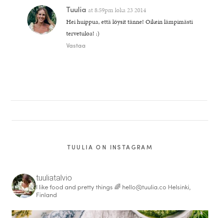
Tuulia
at
8:59pm loka 23 2014
Hei huippua, että löysit tänne! Oikein lämpimästi
tervetuloa! :)
Vastaa
TUULIA ON INSTAGRAM
tuuliatalvio
I like food and pretty things 🌈
hello@tuulia.co
Helsinki,
Finland