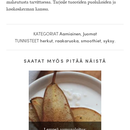
makeutusta tarvittaessa. Tarjoile tuoreiden puolukoiden ja
kookoskerman kanssa.
KATEGORIAT
Aamiainen
,
Juomat
TUNNISTEET
herkut
,
raakaruoka
,
smoothiet
,
syksy
.
SAATAT MYÖS PITÄÄ NÄISTÄ
Lempeä aamunaloitus: