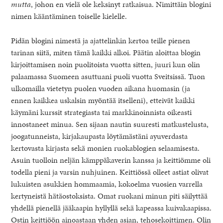
mutta
, johon en vielä ole keksinyt ratkaisua. Nimittäin blogini
nimen kääntäminen toiselle kielelle.
Pidän blogini nimestä ja ajattelinkin kertoa teille pienen
tarinan siitä, miten tämä kaikki alkoi. Päätin aloittaa blogin
kirjoittamisen noin puolitoista vuotta sitten, juuri kun olin
palaamassa Suomeen asuttuani puoli vuotta Sveitsissä. Tuon
ulkomailla vietetyn puolen vuoden aikana huomasin (ja
ennen kaikkea uskalsin myöntää itselleni), etteivät kaikki
käymäni kurssit strategiasta tai markkinoinnista oikeasti
innostaneet minua. Sen sijaan nautin suuresti matkustelusta,
joogatunneista, kirjakaupasta löytämästäni ayuverdasta
kertovasta kirjasta sekä monien ruokablogien selaamisesta.
Asuin tuolloin neljän kämppäkaverin kanssa ja keittiömme oli
todella pieni ja varsin nuhjuinen. Keittiössä olleet astiat olivat
lukuisten asukkien hommaamia, kokoelma vuosien varrella
kertyneistä hätäostoksista. Omat ruokani minun piti säilyttää
yhdellä pienellä jääkaapin hyllyllä sekä kapeassa kuivakaapissa.
Ostin keittiöön ainoastaan yhden asian, tehosekoittimen. Olin