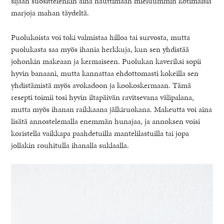
sijaan suosittelenkin aina nauttimaan mieluummin kotimaisia
marjoja mahan täydeltä.
Puolukoista voi toki valmistaa hilloa tai survosta, mutta
puolukasta saa myös ihania herkkuja, kun sen yhdistää
johonkin makeaan ja kermaiseen. Puolukan kaveriksi sopii
hyvin banaani, mutta kannattaa ehdottomasti kokeilla sen
yhdistämistä myös avokadoon ja kookoskermaan. Tämä
resepti toimii tosi hyvin iltapäivän ravitsevana välipalana,
mutta myös ihanan raikkaana jälkiruokana. Makeutta voi aina
lisätä annostelemalla enemmän hunajaa, ja annoksen voisi
koristella vaikkapa paahdetuilla mantelilastuilla tai jopa
jollakin rouhitulla ihanalla suklaalla.