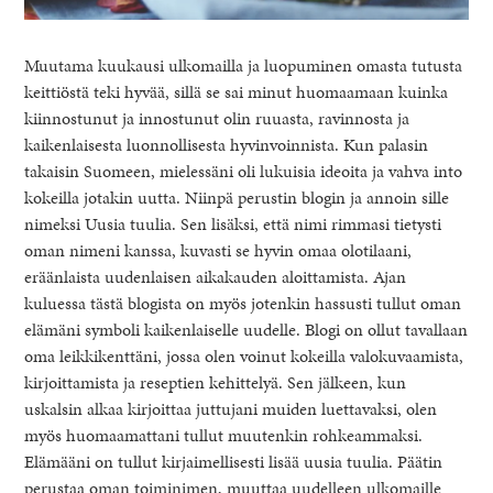
Muutama kuukausi ulkomailla ja luopuminen omasta tutusta
keittiöstä teki hyvää, sillä se sai minut huomaamaan kuinka
kiinnostunut ja innostunut olin ruuasta, ravinnosta ja
kaikenlaisesta luonnollisesta hyvinvoinnista. Kun palasin
takaisin Suomeen, mielessäni oli lukuisia ideoita ja vahva into
kokeilla jotakin uutta. Niinpä perustin blogin ja annoin sille
nimeksi Uusia tuulia. Sen lisäksi, että nimi rimmasi tietysti
oman nimeni kanssa, kuvasti se hyvin omaa olotilaani,
eräänlaista uudenlaisen aikakauden aloittamista. Ajan
kuluessa tästä blogista on myös jotenkin hassusti tullut oman
elämäni symboli kaikenlaiselle uudelle. Blogi on ollut tavallaan
oma leikkikenttäni, jossa olen voinut kokeilla valokuvaamista,
kirjoittamista ja reseptien kehittelyä. Sen jälkeen, kun
uskalsin alkaa kirjoittaa juttujani muiden luettavaksi, olen
myös huomaamattani tullut muutenkin rohkeammaksi.
Elämääni on tullut kirjaimellisesti lisää uusia tuulia. Päätin
perustaa oman toiminimen, muuttaa uudelleen ulkomaille