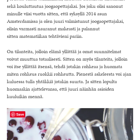
sekä kouluttautua joogaopettajaksi. Jos joku olisi sanonut
minulle viisi vuotta sitten, että syksyllä 2014 asun
Amsterdamissa ja olen juuri valmistunut joogaopettajaksi,
olisin varmasti nauranut makeasti ja palannut
sitten matematiikan tehtävieni pariin.
On tilanteita, jolloin elämä yllättää ja omat suunnitelmat
voivat muuttua totaalisesti. Sitten on myös tilanteita, jolloin
voi itse yllättää itsensä, tehdä jotakin rohkeaa ja huomata
miten rohkeus ruokkii rohkeutta. Pienestä askeleesta voi ajan
kuluessa tulla yhtäkkiä jotakin suurta. Ja sitten lopulta
huomaakin ajattelevansa, että juuri näinhän asioiden
kuuluikin mennä.
Save