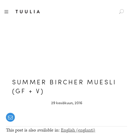
S
Tuulia
TOGGLE NAVIGATION
e
a
r
c
h
f
o
r
:
SUMMER BIRCHER MUESLI
(GF + V)
29 kesäkuun, 2016
This post is also available in:
English
(
englanti
)