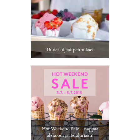
Uudet uljaat pehmikset
Hot Weekend Sale – nappaa
alekoodi jäätelökirjaan!