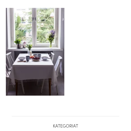
healthy living + good 
KATEGORIAT