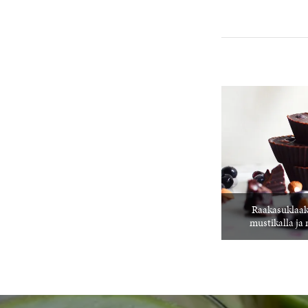
Raakasuklaak
mustikalla ja 