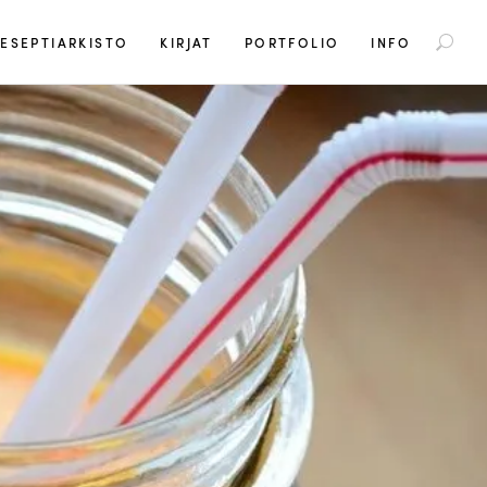
S
ESEPTIARKISTO
KIRJAT
PORTFOLIO
INFO
e
a
r
c
h
f
o
r
: