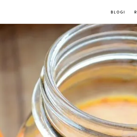
Tuulia
BLOGI
R