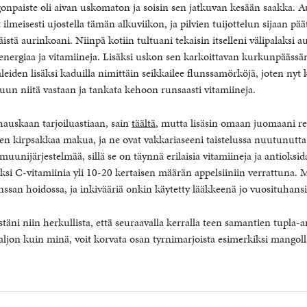
onpaiste oli aivan uskomaton ja soisin sen jatkuvan kesään saakka. 
ilmeisesti ujostella tämän alkuviikon, ja pilvien tuijottelun sijaan päät
istä aurinkoani. Niinpä kotiin tultuani tekaisin itselleni välipalaksi a
energiaa ja vitamiineja. Lisäksi uskon sen karkoittavan kurkunpääss
eiden lisäksi kaduilla nimittäin seikkailee flunssamörköjä, joten nyt
luun niitä vastaan ja tankata kehoon runsaasti vitamiineja.
 hauskaan tarjoiluastiaan, sain
täältä
, mutta lisäsin omaan juomaani rei
en kirpsakkaa makua, ja ne ovat vakkariaseeni taistelussa nuutunutta
unijärjestelmää, sillä se on täynnä erilaisia vitamiineja ja antioksida
iksi C-vitamiinia yli 10-20 kertaisen määrän appelsiiniin verrattuna. M
nssan hoidossa, ja inkivääriä onkin käytetty lääkkeenä jo vuosituhansi
stäni niin herkullista, että seuraavalla kerralla teen samantien tupla-
paljon kuin minä, voit korvata osan tyrnimarjoista esimerkiksi mangolla 