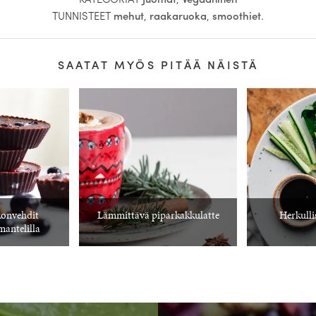
TUNNISTEET
mehut
,
raakaruoka
,
smoothiet
.
SAATAT MYÖS PITÄÄ NÄISTÄ
onvehdit
Lämmittävä piparkakkulatte
Herkulli
mantelilla