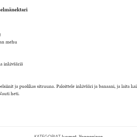
elmänektari
t
nan mehu
a inkivääriä
iinit ja puolikas sitruuna. Paloittele inkivääri ja banaani, ja laita ka
auti heti.
KATEGORIAT
Juomat
,
Vegaaninen