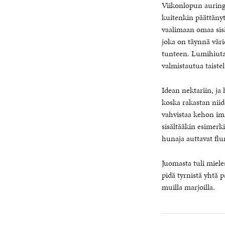
Viikonlopun auring
kuitenkin päättänyt 
vaalimaan omaa sisä
joka on täynnä väri
tunteen. Lumihiutal
valmistautua taiste
Idean nektariin, ja
koska rakastan niid
vahvistaa kehon immu
sisältääkin esimerk
hunaja auttavat flu
Juomasta tuli miele
pidä tyrnistä yhtä 
muilla marjoilla.