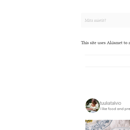
This site uses Akismet to
tuuliatalvio
I like food and pre