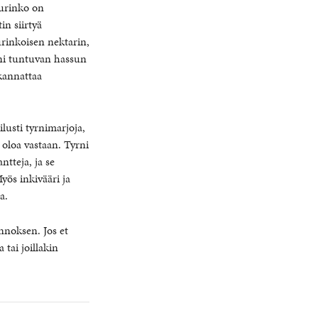
Aurinko on
in siirtyä
urinkoisen nektarin,
äni tuntuvan hassun
 kannattaa
lusti tyrnimarjoja,
 oloa vastaan. Tyrni
ntteja, ja se
yös inkivääri ja
a.
annoksen. Jos et
tai joillakin