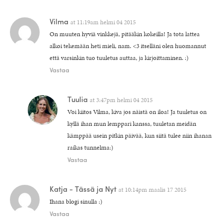
Vilma
at
11:19am helmi 04 2015
On muuten hyviä vinkkejä, pitääkin kokeilla! Ja tota lattea
alkoi tekemään heti mieli, nam. <3 itselläni olen huomannut
että varsinkin tuo tuuletus auttaa, ja kirjoittaminen. :)
Vastaa
Tuulia
at
3:47pm helmi 04 2015
Voi kiitos Vilma, kiva jos näistä on iloa! Ja tuuletus on
kyllä ihan mun lemppari kanssa, tuuletan meidän
kämppää usein pitkin päivää, kun siitä tulee niin ihanan
raikas tunnelma:)
Vastaa
Katja - Tässä ja Nyt
at
10:14pm maalis 17 2015
Ihana blogi sinulla :)
Vastaa