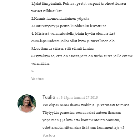
1.Jalat lämpimänä. Puhtaat pestyt varpaat ja ohuet iloisen
väriset nilkkasukat
2.Kaunis luonnonkuituinen yöpaita
3.Untuvatyyny ja peitto kuohkeaksi leivottuna
4. Mielessä voi mutustella jotain hyvän olon hetkeä
esim.lapsuudesta,jolloi ollut hyvä ja turvallinen olo
5.Luottamus siihen, että elämä kantaa
6.Hyväksyä se, että on asioita,joita on turha surra joille emme
voi mitään.
5.
Vastaa
Tuulia
at
5:43pm tammi 27 2015
Voi olipas nämä ihania vinkkejä! Ja varmasti toimivia.
Täytyykin panostaa seuraavaksi uuteen ihanaan
yöpaitaan:) Ja kiva että kommentointi onnistui,
odottelenkin sitten aina lisää sun kommentteja <3
Vastaa