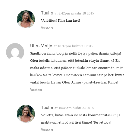
Tuulia
at
8:42pm maalis 18 2015
Voi kiitos! Kiva kun luet!
Vastaa
Ulla-Maija
at
10:37pm huhti 21 2015
Sinulla on ihana blogi ja sieltä löytyy paljon ihania juttuja!
Olen todella kiitollinen, että jotenkin eksyin tänne. <3 En
malta odottaa, että pääsen tutkiskelemaan enemmän, mitä
kaikkea täältä löytyy. Huomiseen aamuun sain jo heti hyvät
vinkit tuosta Hyvän Olon Aamu -päivityksestäsi. Kiitos!
Vastaa
Tuulia
at
10:45am huhti 22 2015
Voi että, kiitos aivan ihanasta kommentistasi <3 Ja
mahtavaa, että löysit tiesi tänne! Tervetuloa!
Vastaa