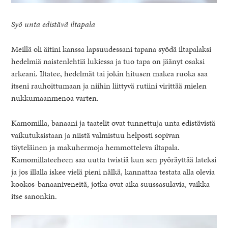
Syö unta edistävä iltapala
Meillä oli äitini kanssa lapsuudessani tapana syödä iltapalaksi
hedelmiä naistenlehtiä lukiessa ja tuo tapa on jäänyt osaksi
arkeani. Iltatee, hedelmät tai jokin hitusen makea ruoka saa
itseni rauhoittumaan ja niihin liittyvä rutiini virittää mielen
nukkumaanmenoa varten.
Kamomilla, banaani ja taatelit ovat tunnettuja unta edistävistä
vaikutuksistaan ja niistä valmistuu helposti sopivan
täyteläinen ja makuhermoja hemmotteleva iltapala.
Kamomillateeheen saa uutta twistiä kun sen pyöräyttää lateksi
ja jos illalla iskee vielä pieni nälkä, kannattaa testata alla olevia
kookos-banaaniveneitä, jotka ovat aika suussasulavia, vaikka
itse sanonkin.