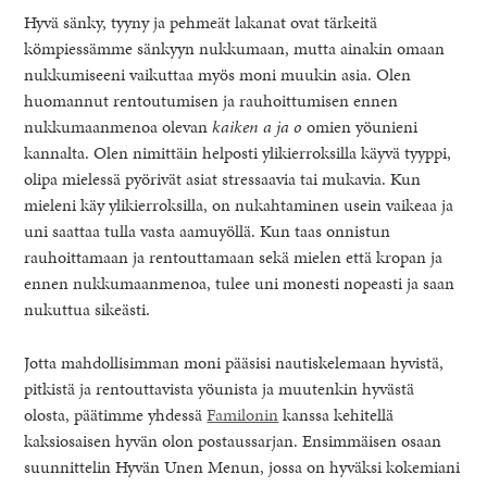
Hyvä sänky, tyyny ja pehmeät lakanat ovat tärkeitä
kömpiessämme sänkyyn nukkumaan, mutta ainakin omaan
nukkumiseeni vaikuttaa myös moni muukin asia. Olen
huomannut rentoutumisen ja rauhoittumisen ennen
nukkumaanmenoa olevan
kaiken a ja o
omien yöunieni
kannalta. Olen nimittäin helposti ylikierroksilla käyvä tyyppi,
olipa mielessä pyörivät asiat stressaavia tai mukavia. Kun
mieleni käy ylikierroksilla, on nukahtaminen usein vaikeaa ja
uni saattaa tulla vasta aamuyöllä. Kun taas onnistun
rauhoittamaan ja rentouttamaan sekä mielen että kropan ja
ennen nukkumaanmenoa, tulee uni monesti nopeasti ja saan
nukuttua sikeästi.
Jotta mahdollisimman moni pääsisi nautiskelemaan hyvistä,
pitkistä ja rentouttavista yöunista ja muutenkin hyvästä
olosta, päätimme yhdessä
Familonin
kanssa kehitellä
kaksiosaisen hyvän olon postaussarjan. Ensimmäisen osaan
suunnittelin Hyvän Unen Menun, jossa on hyväksi kokemiani