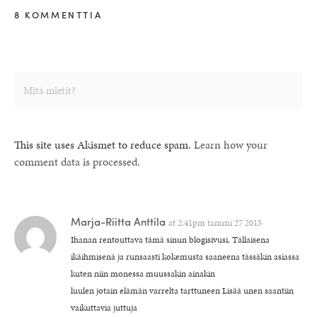
8 KOMMENTTIA
This site uses Akismet to reduce spam.
Learn how your
comment data is processed.
Marja-Riitta Anttila
at
2:41pm tammi 27 2015
Ihanan rentouttava tämä sinun blogisivusi. Tällaisena
ikäihmisenä ja runsaasti kokemusta saaneena tässäkin asiassa
kuten niin monessa muussakin ainakin
luulen jotain elämän varrelta tarttuneen Lisää unen saantiin
vaikuttavia juttuja