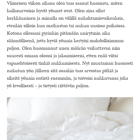
Viimeisen viikon aikana olen taas saanut huomata, miten
kullanarvoisia hyvät yöunet ovat. Olen aina ollut
herkkäuninen ja minulla on välillä nukahtamisvaikeuksia,
etenkin silloin kun matkustan tai nukun uusissa paikoissa.
Kotona ollessani pyrinkin pitämään unirytmin aika
säännöllisenä, jotta hyviä yöunia kertyisi mahdollisimman
paljon. Olen huomannut unen määrän vaikuttavan niin
suuresti omaan olooni ja jaksamiseeni, etten enää viitsi
vapaaehtoisesti tinkiä nukkumisesta. Nyt muutaman huonosti
nukutun yön jälkeen sitä osaakin taas arvostaa pitkiä ja
sikeitä yöunia entistä enemmän, ja toivoisi nukkuvansa joka
yö levollisesti – ja tietysti riittävän paljon.