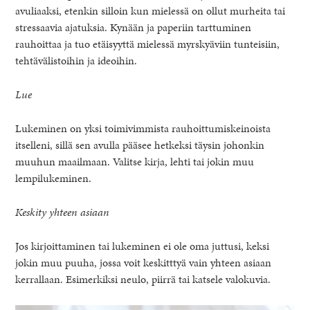
avuliaaksi, etenkin silloin kun mielessä on ollut murheita tai
stressaavia ajatuksia. Kynään ja paperiin tarttuminen
rauhoittaa ja tuo etäisyyttä mielessä myrskyäviin tunteisiin,
tehtävälistoihin ja ideoihin.
Lue
Lukeminen on yksi toimivimmista rauhoittumiskeinoista
itselleni, sillä sen avulla pääsee hetkeksi täysin johonkin
muuhun maailmaan. Valitse kirja, lehti tai jokin muu
lempilukeminen.
Keskity yhteen asiaan
Jos kirjoittaminen tai lukeminen ei ole oma juttusi, keksi
jokin muu puuha, jossa voit keskitttyä vain yhteen asiaan
kerrallaan. Esimerkiksi neulo, piirrä tai katsele valokuvia.