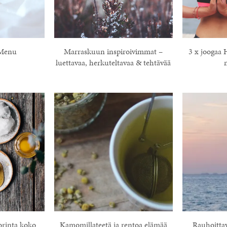
Menu
Marraskuun inspiroivimmat –
3 x joogaa 
luettavaa, herkuteltavaa & tehtävää
orinta koko
Kamomillateetä ja rentoa elämää
Rauhoittav