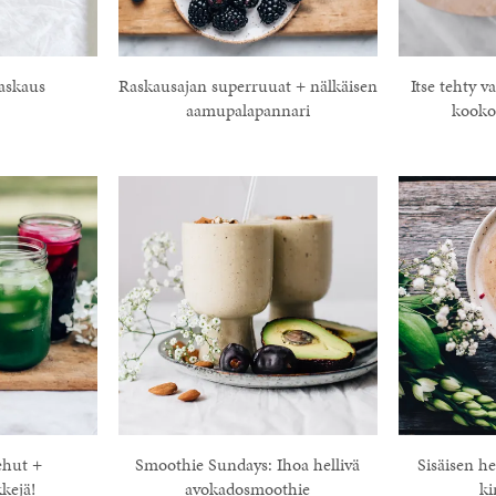
askaus
Raskausajan superruuat + nälkäisen
Itse tehty v
aamupalapannari
kooko
ehut +
Smoothie Sundays: Ihoa hellivä
Sisäisen 
kejä!
avokadosmoothie
ki