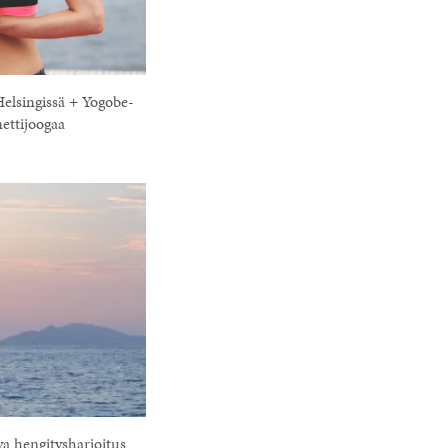
Helsingissä + Yogobe-
nettijoogaa
a hengitysharjoitus