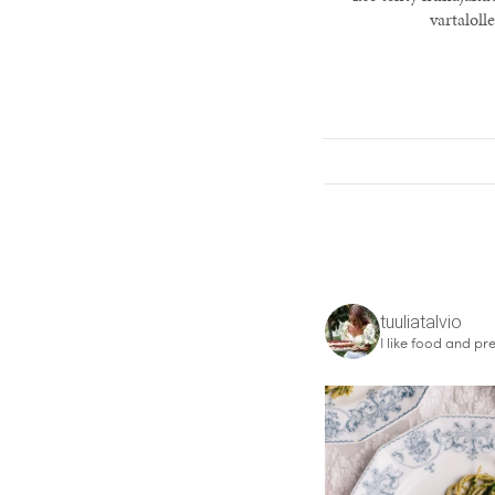
vartaloll
tuuliatalvio
I like food and pre