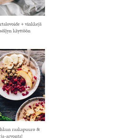
artalovoide + vinkkejä
söljyn käyttöön
hehkun raakapuuro &
rja-arvonta!