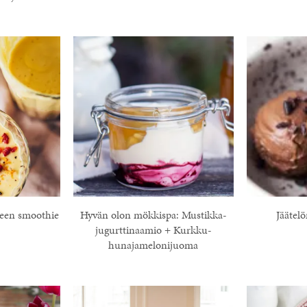
teen smoothie
Hyvän olon mökkispa: Mustikka-
Jäätel
jugurttinaamio + Kurkku-
hunajamelonijuoma