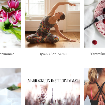
roivimmat
Hyvän Olon Aamu
Tammikuu