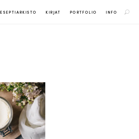
S
ESEPTIARKISTO
KIRJAT
PORTFOLIO
INFO
e
a
r
c
h
f
o
r
: