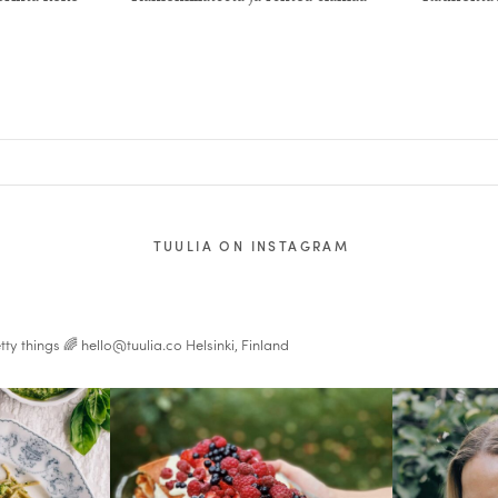
e
TUULIA ON INSTAGRAM
tty things 🌈
hello@tuulia.co
Helsinki, Finland