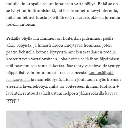
muullekin kropalle reilun lorauksen vartaloöljyä. Ehkä se on
se lyhyt rauhoittumishetki, tai itselle annettu kevyt hieronta,
mikä on tehnyt tuosta päivittäisestä rasvaustuokiosta jotenkin
todella antoisan.
Pelkällä öljyllä läträäminen on kuitenkin pidemmän päälle
aika…öljyistä, ja hitaasti ihoon imeytyvää hommaa, joten
päätin kehitellä kotona löytyvistä aineksista tällaisen todella
kosteuttavan vartalovoiteen, joka hoitaa sekä ihon öljyämisen
että rasvaamisen samalla kertaa. Itse tehty vartalovoide syntyy
näppärästi vain muutamasta raaka-aineesta:
kookosöljystä
,
kaakaovoista
ja manteliöljystä. Lisäsin joukkoon myös hieman
eteeristä laventeliöljyä, mikä toi voiteeseen ihanan tuoksun +
laventeli rentouttaa kaltaistani helposti ylikierroksilla käyvää
tyyppiä.