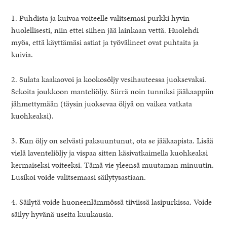
1. Puhdista ja kuivaa voiteelle valitsemasi purkki hyvin
huolellisesti, niin ettei siihen jää lainkaan vettä. Huolehdi
myös, että käyttämäsi astiat ja työvälineet ovat puhtaita ja
kuivia.
2. Sulata kaakaovoi ja kookosöljy vesihauteessa juoksevaksi.
Sekoita joukkoon manteliöljy. Siirrä noin tunniksi jääkaappiin
jähmettymään (täysin juoksevaa öljyä on vaikea vatkata
kuohkeaksi).
3. Kun öljy on selvästi paksuuntunut, ota se jääkaapista. Lisää
vielä laventeliöljy ja vispaa sitten käsivatkaimella kuohkeaksi
kermaiseksi voiteeksi. Tämä vie yleensä muutaman minuutin.
Lusikoi voide valitsemaasi säilytysastiaan.
4. Säilytä voide huoneenlämmössä tiiviissä lasipurkissa. Voide
säilyy hyvänä useita kuukausia.