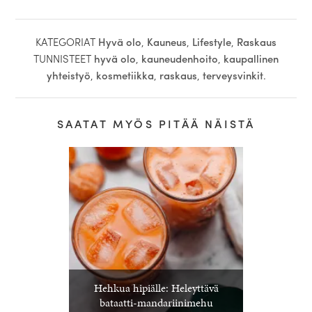
KATEGORIAT
Hyvä olo
,
Kauneus
,
Lifestyle
,
Raskaus
TUNNISTEET
hyvä olo
,
kauneudenhoito
,
kaupallinen
yhteistyö
,
kosmetiikka
,
raskaus
,
terveysvinkit
.
SAATAT MYÖS PITÄÄ NÄISTÄ
Hehkua hipiälle: Heleyttävä
bataatti-mandariinimehu