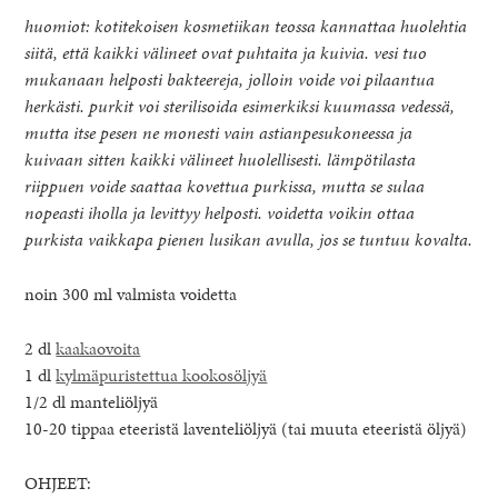
huomiot: kotitekoisen kosmetiikan teossa kannattaa huolehtia
siitä, että kaikki välineet ovat puhtaita ja kuivia. vesi tuo
mukanaan helposti bakteereja, jolloin voide voi pilaantua
herkästi. purkit voi sterilisoida esimerkiksi kuumassa vedessä,
mutta itse pesen ne monesti vain astianpesukoneessa ja
kuivaan sitten kaikki välineet huolellisesti. lämpötilasta
riippuen voide saattaa kovettua purkissa, mutta se sulaa
nopeasti iholla ja levittyy helposti. voidetta voikin ottaa
purkista vaikkapa pienen lusikan avulla, jos se tuntuu kovalta.
noin 300 ml valmista voidetta
2 dl
kaakaovoita
1 dl
kylmäpuristettua kookosöljyä
1/2 dl manteliöljyä
10-20 tippaa eteeristä laventeliöljyä (tai muuta eteeristä öljyä)
OHJEET: