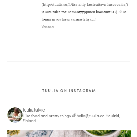
(
http://tuulia.co/fi/itsetehty-kosteuttava-kasvovoide/
)
ja siitä tulee tosi samantyyppinen koostumus :) Eli se
toimii myös tässä varmasti hyvin!
Vastaa
TUULIA ON INSTAGRAM
tuuliatalvio
I like food and pretty things 🌈
hello@tuulia.co
Helsinki,
Finland