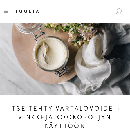
S
Tuulia
TOGGLE NAVIGATION
e
a
r
c
h
f
o
r
:
ITSE TEHTY VARTALOVOIDE +
VINKKEJÄ KOOKOSÖLJYN
KÄYTTÖÖN