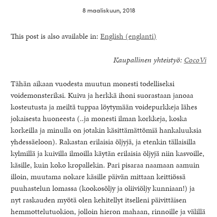
8 maaliskuun, 2018
This post is also available in:
English
(
englanti
)
Kaupallinen yhteistyö:
CocoVi
Tähän aikaan vuodesta muutun monesti todelliseksi
voidemonsteriksi. Kuiva ja herkkä ihoni suorastaan janoaa
kosteutusta ja meiltä tuppaa löytymään voidepurkkeja lähes
jokaisesta huoneesta (..ja monesti ilman korkkeja, koska
korkeilla ja minulla on jotakin käsittämättömiä hankaluuksia
yhdessäeloon). Rakastan erilaisia öljyjä, ja etenkin tällaisilla
kylmillä ja kuivilla ilmoilla käytän erilaisia öljyjä niin kasvoille,
healthy living + good 
käsille, kuin koko kropallekin. Pari pisaraa naamaan aamuin
illoin, muutama nokare käsille päivän mittaan keittiössä
puuhastelun lomassa (kookosöljy ja oliiviöljy kunniaan!) ja
nyt raskauden myötä olen kehitellyt itselleni päivittäisen
hemmottelutuokion, jolloin hieron mahaan, rinnoille ja välillä