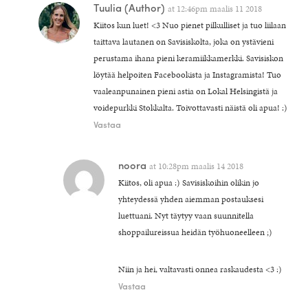
Tuulia
(Author)
at
12:46pm maalis 11 2018
Kiitos kun luet! <3 Nuo pienet pilkulliset ja tuo liilaan
taittava lautanen on Savisiskolta, joka on ystävieni
perustama ihana pieni keramiikkamerkki. Savisiskon
löytää helpoiten Facebookista ja Instagramista! Tuo
vaaleanpunainen pieni astia on Lokal Helsingistä ja
voidepurkki Stokkalta. Toivottavasti näistä oli apua! :)
Vastaa
noora
at
10:28pm maalis 14 2018
Kiitos, oli apua :) Savisiskoihin olikin jo
yhteydessä yhden aiemman postauksesi
luettuani. Nyt täytyy vaan suunnitella
shoppailureissua heidän työhuoneelleen ;)
Niin ja hei, valtavasti onnea raskaudesta <3 :)
Vastaa