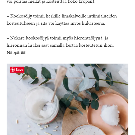
voi poistaa meikit ja kosteuttaa koko kropan).
– Kookosöljy toimii herkille limakalvoille intiimialueiden
kosteutukseen ja sitä voi käyttää myös liukasteena.
– Nokare kookosöljyä toimii myös hierontaöljynä, ja
hieronnan lisäksi saat samalla kertaa kosteutetun ihon.
Näppärää!
Save