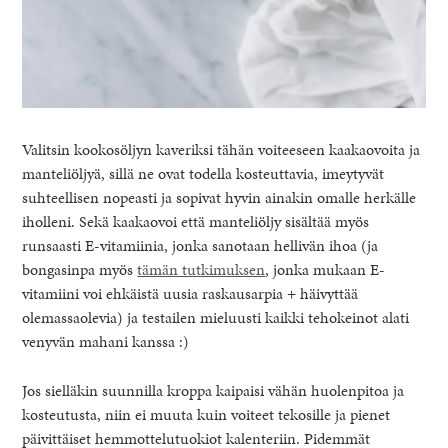
Valitsin kookosöljyn kaveriksi tähän voiteeseen kaakaovoita ja
manteliöljyä, sillä ne ovat todella kosteuttavia, imeytyvät
suhteellisen nopeasti ja sopivat hyvin ainakin omalle herkälle
iholleni. Sekä kaakaovoi että manteliöljy sisältää myös
runsaasti E-vitamiinia, jonka sanotaan hellivän ihoa (ja
bongasinpa myös
tämän tutkimuksen
, jonka mukaan E-
vitamiini voi ehkäistä uusia raskausarpia + häivyttää
olemassaolevia) ja testailen mieluusti kaikki tehokeinot alati
venyvän mahani kanssa :)
Jos sielläkin suunnilla kroppa kaipaisi vähän huolenpitoa ja
kosteutusta, niin ei muuta kuin voiteet tekosille ja pienet
päivittäiset hemmottelutuokiot kalenteriin. Pidemmät