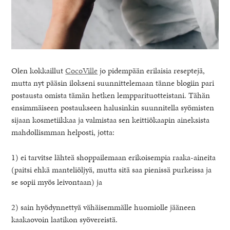
Olen kokkaillut
CocoVille
jo pidempään erilaisia reseptejä,
mutta nyt pääsin ilokseni suunnittelemaan tänne blogiin pari
postausta omista tämän hetken lempparituotteistani. Tähän
ensimmäiseen postaukseen halusinkin suunnitella syömisten
sijaan kosmetiikkaa ja valmistaa sen keittiökaapin aineksista
mahdollismman helposti, jotta:
1) ei tarvitse lähteä shoppailemaan erikoisempia raaka-aineita
(paitsi ehkä manteliöljyä, mutta sitä saa pienissä purkeissa ja
se sopii myös leivontaan) ja
2) sain hyödynnettyä vähäisemmälle huomiolle jääneen
kaakaovoin laatikon syövereistä.