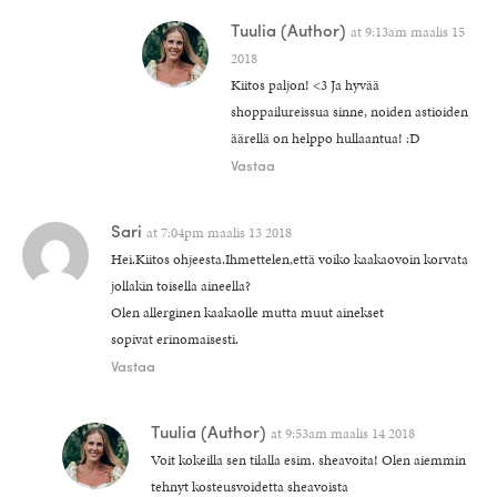
Tuulia
(Author)
at
9:13am maalis 15
2018
Kiitos paljon! <3 Ja hyvää
shoppailureissua sinne, noiden astioiden
äärellä on helppo hullaantua! :D
Vastaa
Sari
at
7:04pm maalis 13 2018
Hei.Kiitos ohjeesta.Ihmettelen,että voiko kaakaovoin korvata
jollakin toisella aineella?
Olen allerginen kaakaolle mutta muut ainekset
sopivat erinomaisesti.
Vastaa
Tuulia
(Author)
at
9:53am maalis 14 2018
Voit kokeilla sen tilalla esim. sheavoita! Olen aiemmin
tehnyt kosteusvoidetta sheavoista