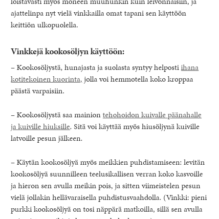
loistavasti myös moneen muuhunkin kuin leivonnaisiin, ja
ajattelinpa nyt vielä vinkkailla omat tapani sen käyttöön
keittiön ulkopuolella.
Vinkkejä kookosöljyn käyttöön:
– Kookosöljystä, hunajasta ja suolasta syntyy helposti
ihana
kotitekoinen kuorinta,
jolla voi hemmotella koko kroppaa
päästä varpaisiin.
– Kookosöljystä saa mainion
tehohoidon kuivalle päänahalle
ja kuiville hiuksille
. Sitä voi käyttää myös hiusöljynä kuiville
latvoille pesun jälkeen.
– Käytän kookosöljyä myös meikkien puhdistamiseen: levitän
kookosöljyä suunnilleen teelusikallisen verran koko kasvoille
ja hieron sen avulla meikin pois, ja sitten viimeistelen pesun
vielä jollakin hellävaraisella puhdistusvaahdolla. (Vinkki: pieni
purkki kookosöljyä on tosi näppärä matkoilla, sillä sen avulla