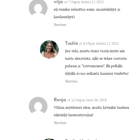
vilja
at
7:34pm helmi 12 2015
eli voisiko sekoittaa esim. manteliöljyä ja
kookosöljyä?
Vastaa
Tuulia
at
8:19pm helmi 12 2015
Joo toki, mutta tämä vaatii myös siis
tuota sheavoita, sillä se tekee rasvasta
paksun ja ”rasvamaisen”. Eli pelkillä
öljyillä ei saa sellaista kunnon voidetta!
Vastaa
Ronja
at
12:56pm kesä 06 2018
Vähän myöhässä olen, mutta kävisikö tuohon
oliiviöljy kosteuttavaksi?
Vastaa