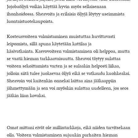
Jojobaöljyä voikin käyttää hyvin myös sellaisenaan
ihonhoidossa. Sheavoita ja erilaisia öljyjä löytyy useimmista
luontaistuotekaupoista.
Kosteusvoiteen valmistaminen muistuttaa huvittavasti
leipomista, sillä apuna käytetään kattilaa ja
käsivatkainta. Kasvovoiteen valmistaminen oli helppoa, mutta
se vaatii hieman tarkkaavaisuutta. Sheavoi täytyy sulattaa
voiteen sekoittamista varten ja se sulaakin helposti liikaa,
jolloin siitä tulee juoksevaa öljyä eikä se vatkaudu kuohkeaksi.
Sheavoin voi kuitenkin onneksi laittaa aina jääkaappiin
jähmettymään ja sen voi myöskin sulattaa uudelleen, jos seos
jääkin liian kovaksi.
Omat mittani eivät ole millintarkkoja, eikä niiden tarvitsekaan
olla. Voiteen valmistaminen sujuukin parhaiten hieman