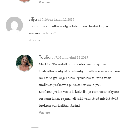
Vastaa
vilja
at
7:26pm helmi 12 2015
mitä muita vaikuttavia öljyjä tähän voisi lisätä? käykö
kookosöljy tähän?
Vastaa
Tuulia
at
7:31pm helmi 12 2015
Moikka! Tarkoitatko noita eteerisiä öljyjä vai
kosteuttavia öljyjä? Jojobaöljyn tilalla voi kokeilla esim.
manteliöljyä, arganöljyä, tyrniöljyä tai mitä vaan
tuollaista juoksevaa ja kosteuttavaa öljyä.
Kookosöljyäkin voi toki kokeilla. Ja eteerisissä oljyissä
on vaan taivas rajana, eli mitä vaan itseä miellyttävää
tuoksua voisi laittaa tähän:)
Vastaa