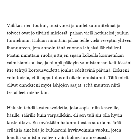
Vaikka arjen touhut, uusi vuosi ja uudet suunnitelmat ja
toiveet ovat jo tiiviisti mielessä, palaan vielä hetkiseksi joulun
tunnelmiin. Haluan nimittäin jakaa teille vielä reseptin yhteen
ihanuuteen, jota annoin tänä vuonna lahjaksi läheisilleni.
Päätin nimittäin ruokajuttujen sijaan kokeilla kosmetiikan
valmistamista itse, ja niinpä päädyin valmistamaan keittiössäni
itse tehtyä kosteusvoidetta joulua edeltävinä päivinä. Ilokseni
voin todeta, että lopputulos oli oikein onnistunut. Tätä mieltä
olivat onnekseni myös lahjojen saajat, sekä muuten niitä
testailleet miehetkin.
healthy living + good 
Halusin tehdä kosteusvoidetta, joka sopisi niin kasvoille,
käsille, säärille kuin varpaillekin, eli sen tuli siis olla hyvin
kosteuttava. En myöskään halunnut ostaa suurta määrää
erilaisia aineksia jo kukkaroni hyvinvoinnin vuoksi, joten
lopulta valmistin voiteen vain kolmesta ainesosasta: