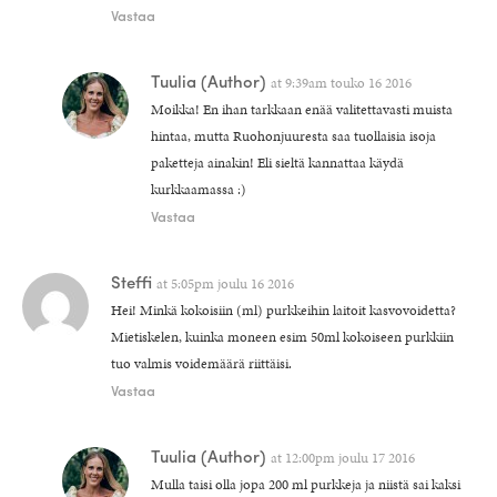
Vastaa
Tuulia
(Author)
at
9:39am touko 16 2016
Moikka! En ihan tarkkaan enää valitettavasti muista
hintaa, mutta Ruohonjuuresta saa tuollaisia isoja
paketteja ainakin! Eli sieltä kannattaa käydä
kurkkaamassa :)
Vastaa
Steffi
at
5:05pm joulu 16 2016
Hei! Minkä kokoisiin (ml) purkkeihin laitoit kasvovoidetta?
Mietiskelen, kuinka moneen esim 50ml kokoiseen purkkiin
tuo valmis voidemäärä riittäisi.
Vastaa
Tuulia
(Author)
at
12:00pm joulu 17 2016
Mulla taisi olla jopa 200 ml purkkeja ja niistä sai kaksi