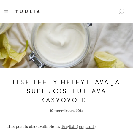
S
Tuulia
TOGGLE NAVIGATION
e
a
r
c
h
f
o
r
:
ITSE TEHTY HELEYTTÄVÄ JA
SUPERKOSTEUTTAVA
KASVOVOIDE
10 tammikuun, 2014
This post is also available in:
English
(
englanti
)