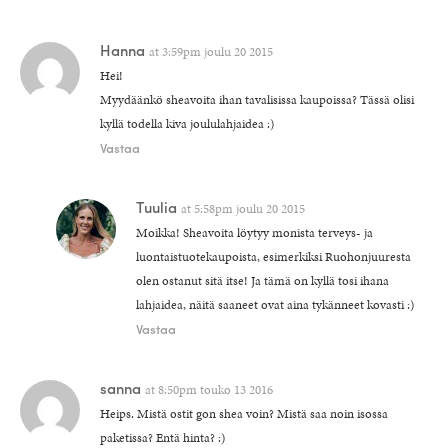
Hanna
at
3:59pm joulu 20 2015
Hei!
Myydäänkö sheavoita ihan tavalisissa kaupoissa? Tässä olisi
kyllä todella kiva joululahjaidea :)
Vastaa
Tuulia
at
5:58pm joulu 20 2015
Moikka! Sheavoita löytyy monista terveys- ja
luontaistuotekaupoista, esimerkiksi Ruohonjuuresta
olen ostanut sitä itse! Ja tämä on kyllä tosi ihana
lahjaidea, näitä saaneet ovat aina tykänneet kovasti :)
Vastaa
sanna
at
8:50pm touko 13 2016
Heips. Mistä ostit gon shea voin? Mistä saa noin isossa
paketissa? Entä hinta? :)