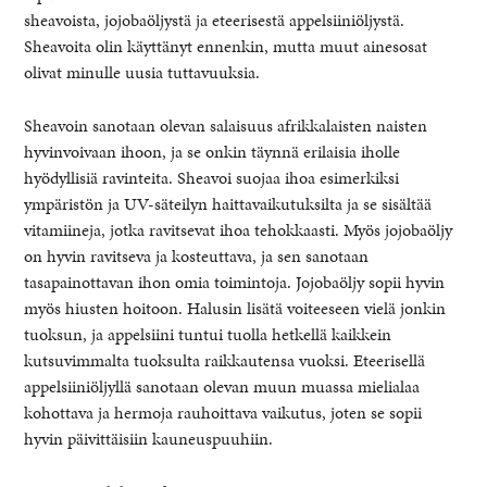
sheavoista, jojobaöljystä ja eteerisestä appelsiiniöljystä.
Sheavoita olin käyttänyt ennenkin, mutta muut ainesosat
olivat minulle uusia tuttavuuksia.
Sheavoin sanotaan olevan salaisuus afrikkalaisten naisten
hyvinvoivaan ihoon, ja se onkin täynnä erilaisia iholle
hyödyllisiä ravinteita. Sheavoi suojaa ihoa esimerkiksi
ympäristön ja UV-säteilyn haittavaikutuksilta ja se sisältää
vitamiineja, jotka ravitsevat ihoa tehokkaasti. Myös jojobaöljy
on hyvin ravitseva ja kosteuttava, ja sen sanotaan
tasapainottavan ihon omia toimintoja. Jojobaöljy sopii hyvin
myös hiusten hoitoon. Halusin lisätä voiteeseen vielä jonkin
tuoksun, ja appelsiini tuntui tuolla hetkellä kaikkein
kutsuvimmalta tuoksulta raikkautensa vuoksi. Eteerisellä
appelsiiniöljyllä sanotaan olevan muun muassa mielialaa
kohottava ja hermoja rauhoittava vaikutus, joten se sopii
hyvin päivittäisiin kauneuspuuhiin.