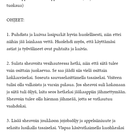
tuoksua)
OHJEET:
1. Puhdista ja kuivaa lasipurkit hyvin huolellisesti, niin ettei
niihin jää lainkaan vettä. Huolehdi myös, että käyttämäsi
astiat ja työvälineet ovat puhtaita ja kuivia.
2. Sulata sheavoita vesihauteessa hetki, niin että siitä tulee
vain osittain juoksevaa. Se saa jäädä siis vielä osittain
kokkareiseksi. Soseuta sauvasekoittimella tasaiseksi. Voiteen
tulisi olla valkoista ja varsin paksua. Jos sheavoi suli kokonaan
ja siitä tuli öljyä, laita seos hetkeksi jääkaappiin jähmettymään.
Sheavoin tulee olla hieman jähmeää, jotta se vatkautuu
vaahdoksi.
3. Lisää sheavoin joukkoon jojobaöljy ja appelsiiniuute ja
sekoita lusikalla tasaiseksi. Vispaa käsivatkaimella kuohkeaksi