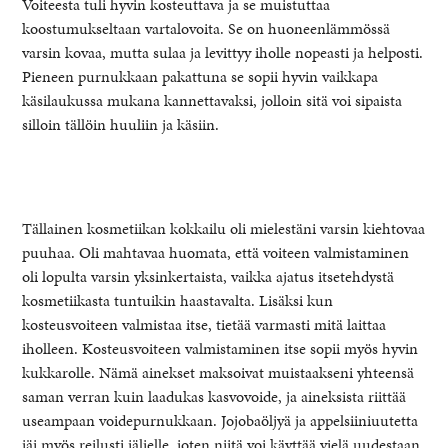
Voiteesta tuli hyvin kosteuttava ja se muistuttaa
koostumukseltaan vartalovoita. Se on huoneenlämmössä
varsin kovaa, mutta sulaa ja levittyy iholle nopeasti ja helposti.
Pieneen purnukkaan pakattuna se sopii hyvin vaikkapa
käsilaukussa mukana kannettavaksi, jolloin sitä voi sipaista
silloin tällöin huuliin ja käsiin.
Tällainen kosmetiikan kokkailu oli mielestäni varsin kiehtovaa
puuhaa. Oli mahtavaa huomata, että voiteen valmistaminen
oli lopulta varsin yksinkertaista, vaikka ajatus itsetehdystä
kosmetiikasta tuntuikin haastavalta. Lisäksi kun
kosteusvoiteen valmistaa itse, tietää varmasti mitä laittaa
iholleen. Kosteusvoiteen valmistaminen itse sopii myös hyvin
kukkarolle. Nämä ainekset maksoivat muistaakseni yhteensä
saman verran kuin laadukas kasvovoide, ja aineksista riittää
useampaan voidepurnukkaan. Jojobaöljyä ja appelsiiniuutetta
jäi myös reilusti jäljelle, joten niitä voi käyttää vielä uudestaan.