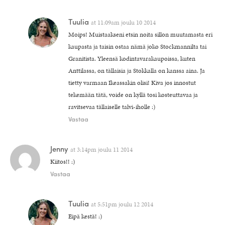
Tuulia
at
11:09am joulu 10 2014
Moips! Muistaakseni etsin noita sillon muutamasta eri
kaupasta ja taisin ostaa nämä joko Stockmannilta tai
Granitista. Yleensä kodintavarakaupoissa, kuten
Anttilassa, on tällaisia ja Stokkalla on kanssa aina. Ja
tietty varmaan Ikeassakin olisi! Kiva jos innostut
tekemään tätä, voide on kyllä tosi kosteuttavaa ja
ravitsevaa tällaiselle talvi-iholle :)
Vastaa
Jenny
at
3:14pm joulu 11 2014
Kiitos!! :)
Vastaa
Tuulia
at
5:51pm joulu 12 2014
Eipä kestä! :)