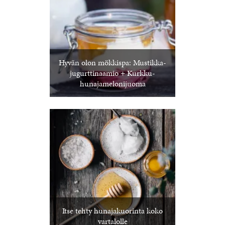
Hyvän olon mökkispa: Mustikka-
jugurttinaamio + Kurkku-
hunajamelonijuoma
Itse tehty hunajakuorinta koko
vartalolle