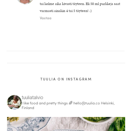
tai kolme aika kivasti täyteen. Eli 50 ml purkkeja saat
varmasti ainakin 4 tai 5 täyteen! :)
Vastaa
TUULIA ON INSTAGRAM
tuuliatalvio
I like food and pretty things 🌈
hello@tuulia.co
Helsinki,
Finland