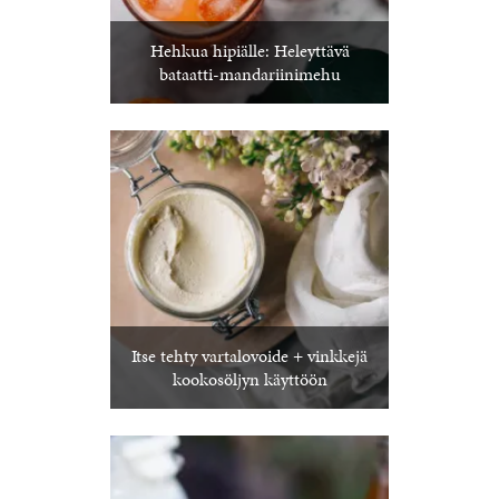
Hehkua hipiälle: Heleyttävä
bataatti-mandariinimehu
Itse tehty vartalovoide + vinkkejä
kookosöljyn käyttöön