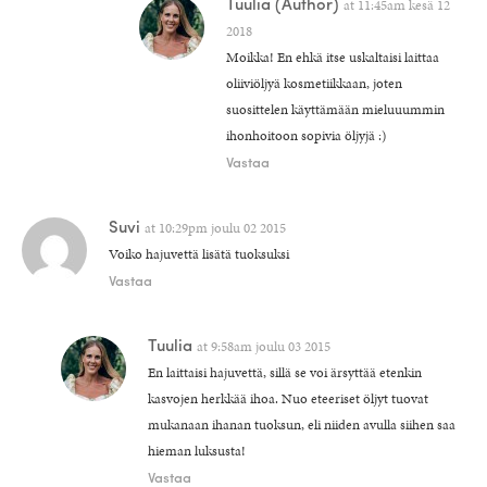
Tuulia
(Author)
at
11:45am kesä 12
2018
Moikka! En ehkä itse uskaltaisi laittaa
oliiviöljyä kosmetiikkaan, joten
suosittelen käyttämään mieluuummin
ihonhoitoon sopivia öljyjä :)
Vastaa
Suvi
at
10:29pm joulu 02 2015
Voiko hajuvettä lisätä tuoksuksi
Vastaa
Tuulia
at
9:58am joulu 03 2015
En laittaisi hajuvettä, sillä se voi ärsyttää etenkin
kasvojen herkkää ihoa. Nuo eteeriset öljyt tuovat
mukanaan ihanan tuoksun, eli niiden avulla siihen saa
hieman luksusta!
Vastaa