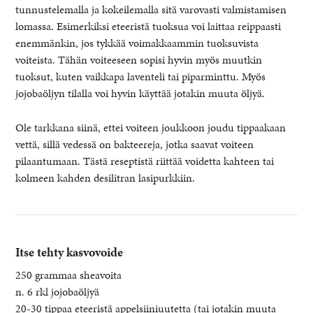
tunnustelemalla ja kokeilemalla sitä varovasti valmistamisen
lomassa. Esimerkiksi eteeristä tuoksua voi laittaa reippaasti
enemmänkin, jos tykkää voimakkaammin tuoksuvista
voiteista. Tähän voiteeseen sopisi hyvin myös muutkin
tuoksut, kuten vaikkapa laventeli tai piparminttu. Myös
jojobaöljyn tilalla voi hyvin käyttää jotakin muuta öljyä.
Ole tarkkana siinä, ettei voiteen joukkoon joudu tippaakaan
vettä, sillä vedessä on bakteereja, jotka saavat voiteen
pilaantumaan. Tästä reseptistä riittää voidetta kahteen tai
kolmeen kahden desilitran lasipurkkiin.
Itse tehty kasvovoide
250 grammaa sheavoita
n. 6 rkl jojobaöljyä
20-30 tippaa eteeristä appelsiiniuutetta (tai jotakin muuta