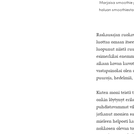
Marjaisa smoothie 
haluan smoothiesta
Raskausajan ruokava
luottaa omaan itse
luopunut niistä ruui
esimerkiksi enemmän
aikaan kovan kuvotu
vastapainoksi olen 
puuroja, hedelmiä, 
Kuten moni teistä t
onkin löytynyt eril
puhdistavammat vi
jatkanut monien su
mieleen helposti ka
nokkosen olevan tod