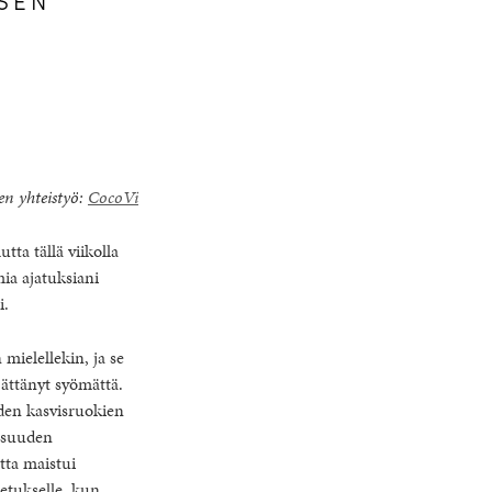
en yhteistyö:
CocoVi
utta tällä viikolla
ia ajatuksiani
i.
mielellekin, ja se
jättänyt syömättä.
iden kasvisruokien
apsuuden
tta maistui
oetukselle, kun