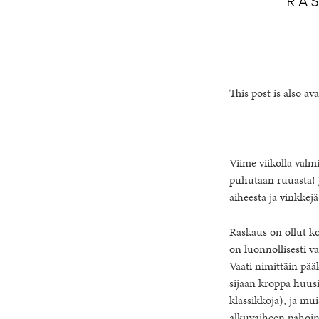
This post is also ava
Viime viikolla valm
puhutaan ruuasta! J
aiheesta ja vinkkej
Raskaus on ollut ko
on luonnollisesti v
Vaati nimittäin pää
sijaan kroppa huusi
klassikkoja), ja mu
alkuvaiheen pahoinv