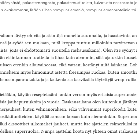
päärynästä, pakastemangosta, pakastemustikoista, kuivatusta nokkosesta ja
 ruokaisamman, lisään siihen hampunsiemeniä, hampunsiemenproteiinia tai
lioon löytyy ohjeita ja sääntöjä monelta suunnalta, ja haastavinta on
ensä ja syödä sen mukaan, mitä kroppa tuntuu milloinkin tarvitsevan 
sta, joita ei ehdottomasti suositella raskausaikana). Olen itse syönyt 
 eläinkunnan tuotteita ja lihaa kuin aiemmin, sillä ajatuskin linsseist
ksen etenkin alkuvaiheessa, eikä vatsani kestänyt niitä lainkaan. L
onnekseni myös himoinnut astetta freesimpää ruokaa, kuten smoothieit
banaanipannukakkuja ja kaikenlaisia kasviksilla täytettyjä wrap-rullia
ietääkin, käytän resepteissäni jonkin verran myös erilaisia superfoodej
aisia jauhepurnukoita jo vuosia. Raskausaikana olen kuitenkin jättänyt
herjauheet, kuten vehnänoraksen, sekä vahvemmat superfoodit, kut
osikkituotteideni käyttöä samaan tapaan kuin aiemminkin. Superfood
ikki eksoottiset ulkomaiset jauheet, mutta itse ajattelen esimerkiksi m
ellisia superruokia. Niinpä ajattelin koota nyt yhteen omat raskausa