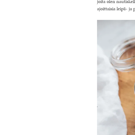
joita olen nautiske
ajoittaisia leipä- j