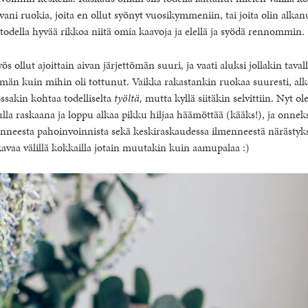
ni ruokia, joita en ollut syönyt vuosikymmeniin, tai joita olin alkanu
odella hyvää rikkoa niitä omia kaavoja ja elellä ja syödä rennommin.
 ollut ajoittain aivan järjettömän suuri, ja vaati aluksi jollakin tava
män kuin mihin oli tottunut. Vaikka rakastankin ruokaa suuresti, alk
ssakin kohtaa todelliselta
työltä,
mutta kyllä siitäkin selvittiin. Nyt ol
la raskaana ja loppu alkaa pikku hiljaa häämöttää (kääks!), ja onnek
nneesta pahoinvoinnista sekä keskiraskaudessa ilmenneestä närästyks
avaa välillä kokkailla jotain muutakin kuin aamupalaa :)