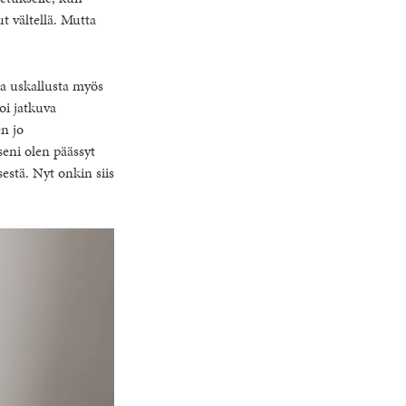
t vältellä. Mutta
lla uskallusta myös
oi jatkuva
en jo
seni olen päässyt
estä. Nyt onkin siis