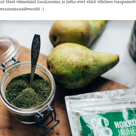
llut tässä viimeisinä kuukausina ja jotka ovat ehkä vähäsen tasapainott
a perunamuusiövereitä :)