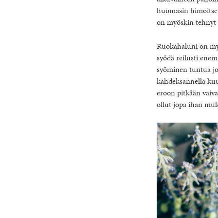
huomasin himoitseva
on myöskin tehnyt t
Ruokahaluni on myös
syödä reilusti enem
syöminen tuntua jo
kahdeksannella kuul
eroon pitkään vaiva
ollut jopa ihan muk