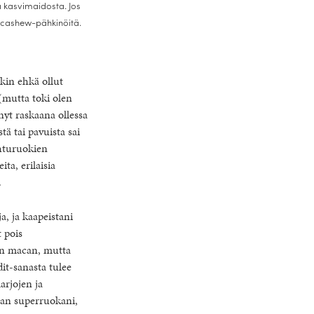
 kasvimaidosta. Jos
 cashew-pähkinöitä.
kin ehkä ollut
(mutta toki olen
nyt raskaana ollessa
ä tai pavuista sai
ohturuokien
a, erilaisia
.
a, ja kaapeistani
 pois
en macan, mutta
it-sanasta tulee
arjojen ja
jan superruokani,