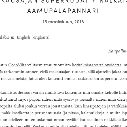
AAMUPALAPANNARI
15 maaliskuun, 2018
ilable in:
English
(
englanti
)
Kaupallin
istin
CocoVilta
valitsemistani tuotteista
kotitekoista vartalovoidetta
, m
a tarkemmin sanoen vielä raskausajan ruuasta, sillä ajattelin jakaa om
ä raaka-aineista, jotka olen kokenut omiksi raskausajan superruuiksen
konaisuudessaan varsin mullistava kokemus niin omalle keholle kuin 
aikuttanut myös paljon siihen mitä syön– ja toisaalta siihen mitä olen 
kopalta aluksi jonkin verran joustamista, kun linssipatojen ja värikkä
 nakkikastiketta ja perunamuusia (ja pitsaa, kalapuikkoja ja muita l
istan edelleen miten uskomattoman hyvältä lautasellinen nakkikastike
oinnin keskellä. Raskaus onkin siis todella laittanut mielen välillä k