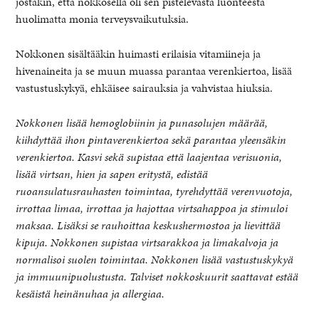
jostakin, että nokkosella oli sen pistelevästä luonteesta
huolimatta monia terveysvaikutuksia.
Nokkonen sisältääkin huimasti erilaisia vitamiineja ja
hivenaineita ja se muun muassa parantaa verenkiertoa, lisää
vastustuskykyä, ehkäisee sairauksia ja vahvistaa hiuksia.
Nokkonen lisää hemoglobiinin ja punasolujen määrää,
kiihdyttää ihon pintaverenkiertoa sekä parantaa yleensäkin
verenkiertoa. Kasvi sekä supistaa että laajentaa verisuonia,
lisää virtsan, hien ja sapen eritystä, edistää
ruoansulatusrauhasten toimintaa, tyrehdyttää verenvuotoja,
irrottaa limaa, irrottaa ja hajottaa virtsahappoa ja stimuloi
maksaa. Lisäksi se rauhoittaa keskushermostoa ja lievittää
kipuja. Nokkonen supistaa virtsarakkoa ja limakalvoja ja
normalisoi suolen toimintaa. Nokkonen lisää vastustuskykyä
ja immuunipuolustusta. Talviset nokkoskuurit saattavat estää
kesäistä heinänuhaa ja allergiaa.