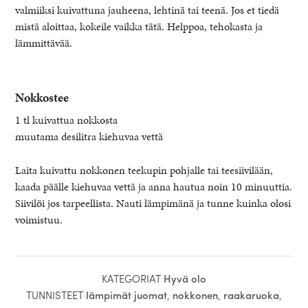
valmiiksi kuivattuna jauheena, lehtinä tai teenä. Jos et tiedä
mistä aloittaa, kokeile vaikka tätä. Helppoa, tehokasta ja
lämmittävää.
Nokkostee
1 tl kuivattua nokkosta
muutama desilitra kiehuvaa vettä
Laita kuivattu nokkonen teekupin pohjalle tai teesiivilään,
kaada päälle kiehuvaa vettä ja anna hautua noin 10 minuuttia.
Siivilöi jos tarpeellista. Nauti lämpimänä ja tunne kuinka olosi
voimistuu.
KATEGORIAT
Hyvä olo
TUNNISTEET
lämpimät juomat
,
nokkonen
,
raakaruoka
,