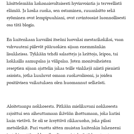
käsittelemään kokonaisvaltaisesti hyvinvointia ja terveellistä
elämää. Ja koska ruoka, sen ostaminen, ruuanlaitto sekä
syöminen ovat lempipuuhiani, ovat ravintoasiat luonnollisesti
osa tätä blogia.
En kuitenkaan kuvailisi itseäni luovaksi mestarikokiksi, vaan
vahvuuteni piilevät pääruokien sijaan enemmänkin
lisukkeissa. Tykkään tehdä salaatteja ja keittoja, leipoa, tai
kokkailla aamupalaa ja välipalaa. Joten monivaiheisten
reseptien sijaan ajattelin jakaa teille vinkkejä niistä pienistä
asioista, jotka kuuluvat omaan ruokavaliooni, ja joiden
positiivisen vaikutuksen olen huomannut selkeästi.
healthy living + good 
Aloitetaanpa nokkosesta. Pitkään mielikuvani nokkosesta
rajoittui sen aiheuttamaan ikävään ihottumaan, joka kutisi
kuin vietävä. Se oli se ärsyttävä rikkaruoho, joka pilasi
metsäleikit. Pari vuotta sitten muistan kuitenkin lukeneeni