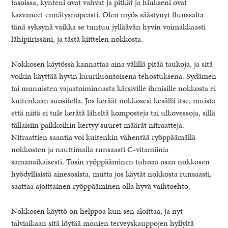
tasoissa, kynteni ovat vahvat ja pitkät ja hiukseni ovat
kasvaneet ennätysnopeasti. Olen myös säästynyt flunssalta
tänä syksynä vaikka se tuntuu jylläävän hyvin voimakkaasti
lähipiirissäni, ja tästä kiittelen nokkosta.
Nokkosen käytössä kannattaa aina välillä pitää taukoja, ja sitä
voikin käyttää hyvin kuuriluontoisena tehostuksena. Sydämen
tai munuisten vajaatoiminnasta kärsiville ihmisille nokkosta ei
kuitenkaan suositella. Jos keräät nokkosesi kesällä itse, muista
että niitä ei tule kerätä läheltä komposteja tai ulkovessoja, sillä
tällaisiin paikkoihin kertyy suuret määrät nitraatteja.
Nitraattien saantia voi kuitenkin vähentää ryöppäämällä
nokkosten ja nauttimalla runsaasti C-vitamiinia
samanaikaisesti. Tosin ryöppääminen tuhoaa osan nokkosen
hyödyllisistä ainesosista, mutta jos käytät nokkosta runsaasti,
saattaa ajoittainen ryöppääminen olla hyvä vaihtoehto.
Nokkosen käyttö on helppoa kun sen aloittaa, ja nyt
talviaikaan sitä löytää monien terveyskauppojen hyllyltä