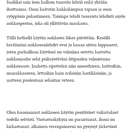
Saaliiksi sain ison kulhon tuoreita lehtiä enkä yhtään
ihottumaa. Osan kuivatin kukkakimpun tapaan ja osan
ryöppäsin pakastimeen. Taisinpa tehdä tuoreista lehdistä myös
nokkospestoa, joka oli yllättävän maukasta.
Tällä hetkellä käytän nokkosta lähes päivittäin. Kesällä
keräämäni nokkosenlehdet ovat jo kauan sitten loppuneet,
joten parhaillaan käytössä on valmiina ostettu kuivattu
nokkosjauhe sekä poikaystäväni äitipuolen valmistama
nokkosuute. Jauhetta ripottelen niin smoothieen, keittoihin,
munakkaaseen, lettuihin kuin erilaisiin kastikkeisiin, ja
uutteen puolestaan sekoitan veteen.
Olen huomannut nokkosen käytön positiiviset vaikutukset
todella selvästi. Vastustuskykyni on parantunut, ihoni on
kirkastunut, alhainen verenpaineeni on pysynyt järkevissä