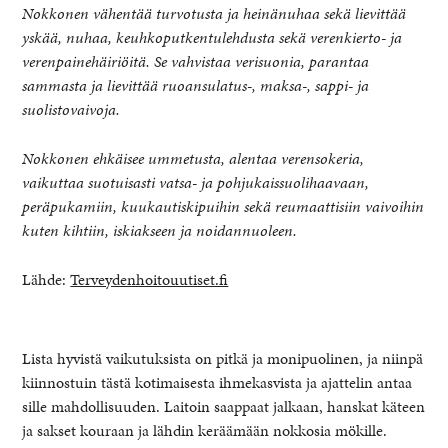
Nokkonen vähentää turvotusta ja heinänuhaa sekä lievittää
yskää, nuhaa, keuhkoputkentulehdusta sekä verenkierto- ja
verenpainehäiriöitä. Se vahvistaa verisuonia, parantaa
sammasta ja lievittää ruoansulatus-, maksa-, sappi- ja
suolistovaivoja.
Nokkonen ehkäisee ummetusta, alentaa verensokeria,
vaikuttaa suotuisasti vatsa- ja pohjukaissuolihaavaan,
peräpukamiin, kuukautiskipuihin sekä reumaattisiin vaivoihin
kuten kihtiin, iskiakseen ja noidannuoleen.
Lähde:
Terveydenhoitouutiset.fi
Lista hyvistä vaikutuksista on pitkä ja monipuolinen, ja niinpä
kiinnostuin tästä kotimaisesta ihmekasvista ja ajattelin antaa
sille mahdollisuuden. Laitoin saappaat jalkaan, hanskat käteen
ja sakset kouraan ja lähdin keräämään nokkosia mökille.