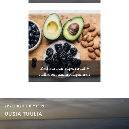
Raskausajan superruuat +
nälkäisen aamupalapannari
EDELLINEN KIRJOITUS
UUSIA TUULIA