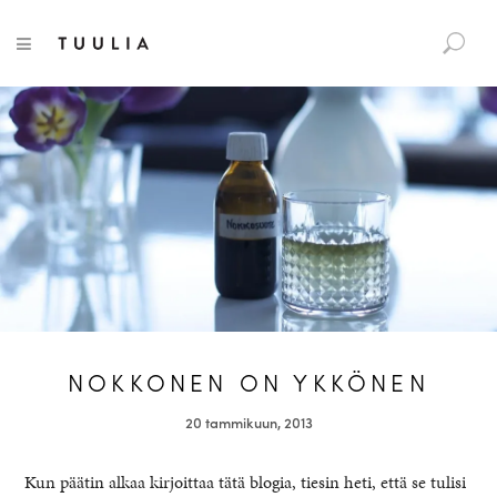
S
Tuulia
TOGGLE NAVIGATION
e
a
r
c
h
f
o
r
:
NOKKONEN ON YKKÖNEN
20 tammikuun, 2013
Kun päätin alkaa kirjoittaa tätä blogia, tiesin heti, että se tulisi