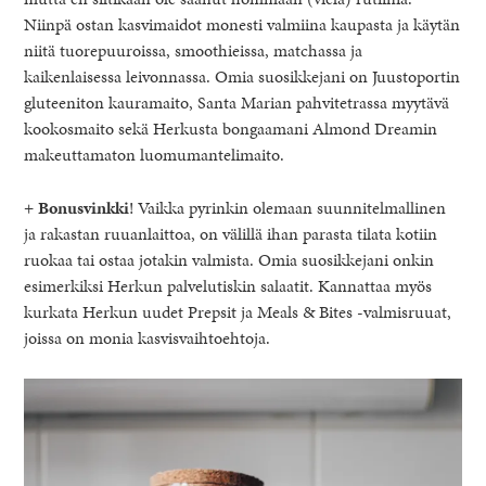
Niinpä ostan kasvimaidot monesti valmiina kaupasta ja käytän
niitä tuorepuuroissa, smoothieissa, matchassa ja
kaikenlaisessa leivonnassa. Omia suosikkejani on Juustoportin
gluteeniton kauramaito, Santa Marian pahvitetrassa myytävä
kookosmaito sekä Herkusta bongaamani Almond Dreamin
makeuttamaton luomumantelimaito.
+
Bonusvinkki
! Vaikka pyrinkin olemaan suunnitelmallinen
ja rakastan ruuanlaittoa, on välillä ihan parasta tilata kotiin
ruokaa tai ostaa jotakin valmista. Omia suosikkejani onkin
esimerkiksi Herkun palvelutiskin salaatit. Kannattaa myös
kurkata Herkun uudet Prepsit ja Meals & Bites -valmisruuat,
joissa on monia kasvisvaihtoehtoja.