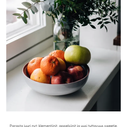
Parasta juuri nyt: klementiinit, appelsiinit ja uusi tuttavuus sweetie,