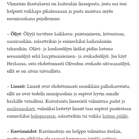
Viimeisin ihastukseni on kuitenkin linssipasta, josta saa tosi
helposti vaikkapa pikalounaan ja pasta maistuu myös
sormiruokana pojallemme.
–
Öljyt
: Öljyjä tarvitsee kaikkeen: paistamiseen, leivontaan,
uuniruokiin, salaatteihin ja esimerkiksi kaikenlaisiin
tahnoihin. Oliivi- ja kookosöljyn lisäksi pidän kotona
seesamöljyä sekä kurpitsansiemen- ja avokadoöljyä. Jos käyt
Herkussa, osta ehdottomasti Olivadon avokado-sitruunaöljyä,
sillä se on aivan taivaallista.
–
Linssit
: Linssit ovat ehdottomasti suosikkini palkokasveista,
sillä ne ovat todella monipuolisia ja sopivat hyvin omalle
herkälle vatsalleni. Kuivatuista linsseistä valmistuu padat ja
muhennokset
, valmiiksi keitetyt linssit taas sopivat puolestaan
esimerkiksi
bologneseen
, salaatteihin tai vaikka
keiton päälle
.
–
Kasvimaidot
: Kasvimaitoja on helppo valmistaa itsekin,
mutta en siltikään ole saanut hommaan (vielä) rutiinia.