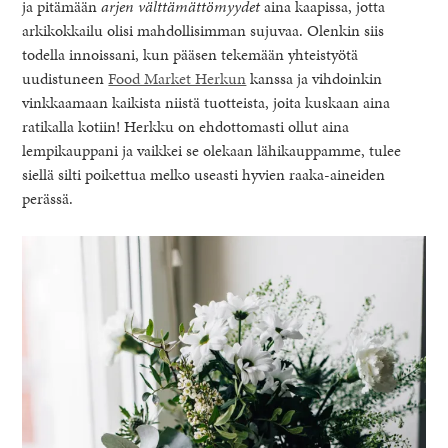
ja pitämään
arjen välttämättömyydet
aina kaapissa, jotta
arkikokkailu olisi mahdollisimman sujuvaa. Olenkin siis
todella innoissani, kun pääsen tekemään yhteistyötä
uudistuneen
Food Market Herkun
kanssa ja vihdoinkin
vinkkaamaan kaikista niistä tuotteista, joita kuskaan aina
ratikalla kotiin! Herkku on ehdottomasti ollut aina
lempikauppani ja vaikkei se olekaan lähikauppamme, tulee
siellä silti poikettua melko useasti hyvien raaka-aineiden
perässä.