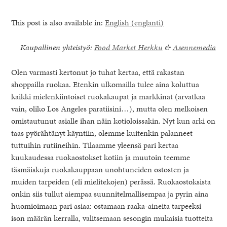
This post is also available in:
English
(
englanti
)
Kaupallinen yhteistyö:
Food Market Herkku
&
Asennemedia
Olen varmasti kertonut jo tuhat kertaa, että rakastan
shoppailla ruokaa. Etenkin ulkomailla tulee aina koluttua
kaikki mielenkiintoiset ruokakaupat ja markkinat (arvatkaa
vain, oliko Los Angeles paratiisini…), mutta olen melkoisen
omistautunut asialle ihan näin kotioloissakin. Nyt kun arki on
taas pyörähtänyt käyntiin, olemme kuitenkin palanneet
tuttuihin rutiineihin. Tilaamme yleensä pari kertaa
kuukaudessa ruokaostokset kotiin ja muutoin teemme
healthy living + good 
täsmäiskuja ruokakauppaan unohtuneiden ostosten ja
muiden tarpeiden (eli mielitekojen) perässä. Ruokaostoksista
onkin siis tullut aiempaa suunnitelmallisempaa ja pyrin aina
huomioimaan pari asiaa: ostamaan raaka-aineita tarpeeksi
ison määrän kerralla, valitsemaan sesongin mukaisia tuotteita