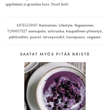
appelsiinin ja granolan kera. Nauti heti!
KATEGORIAT
Aamiainen
,
Lifestyle
,
Vegaaninen
TUNNISTEET
aamupala
,
arkiruoka
,
kaupallinen yhteistyö
,
pähkinätön
,
puurot
,
terveysvinkit
,
tuorepuuro
,
vegaani
.
SAATAT MYÖS PITÄÄ NÄISTÄ