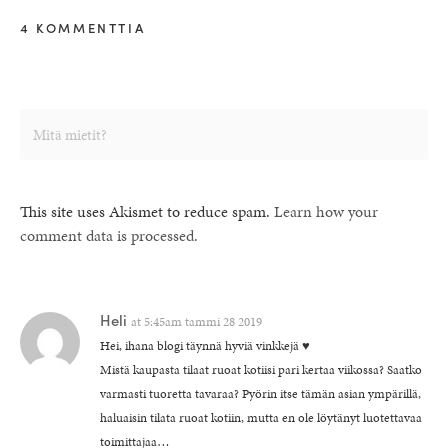
4 KOMMENTTIA
This site uses Akismet to reduce spam.
Learn how your
comment data is processed.
Heli
at
5:45am tammi 28 2019
Hei, ihana blogi täynnä hyviä vinkkejä ♥️
Mistä kaupasta tilaat ruoat kotiisi pari kertaa viikossa? Saatko
varmasti tuoretta tavaraa? Pyörin itse tämän asian ympärillä,
haluaisin tilata ruoat kotiin, mutta en ole löytänyt luotettavaa
toimittajaa…