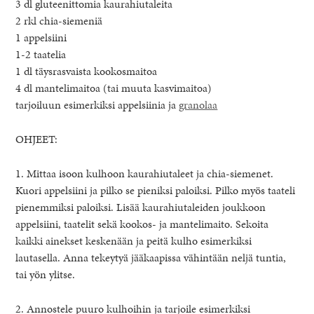
3 dl gluteenittomia kaurahiutaleita
2 rkl chia-siemeniä
1 appelsiini
1-2 taatelia
1 dl täysrasvaista kookosmaitoa
4 dl mantelimaitoa (tai muuta kasvimaitoa)
tarjoiluun esimerkiksi appelsiinia ja
granolaa
OHJEET:
1. Mittaa isoon kulhoon kaurahiutaleet ja chia-siemenet.
Kuori appelsiini ja pilko se pieniksi paloiksi. Pilko myös taateli
pienemmiksi paloiksi. Lisää kaurahiutaleiden joukkoon
appelsiini, taatelit sekä kookos- ja mantelimaito. Sekoita
kaikki ainekset keskenään ja peitä kulho esimerkiksi
lautasella. Anna tekeytyä jääkaapissa vähintään neljä tuntia,
tai yön ylitse.
2. Annostele puuro kulhoihin ja tarjoile esimerkiksi