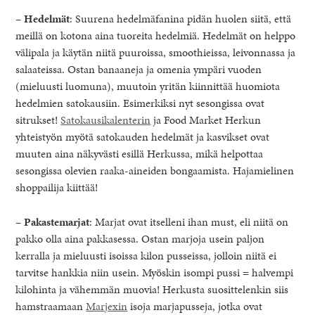
–
Hedelmät
: Suurena hedelmäfanina pidän huolen siitä, että
meillä on kotona aina tuoreita hedelmiä. Hedelmät on helppo
välipala ja käytän niitä puuroissa, smoothieissa, leivonnassa ja
salaateissa. Ostan banaaneja ja omenia ympäri vuoden
(mieluusti luomuna), muutoin yritän kiinnittää huomiota
hedelmien satokausiin. Esimerkiksi nyt sesongissa ovat
sitrukset!
Satokausikalenterin
ja Food Market Herkun
yhteistyön myötä satokauden hedelmät ja kasvikset ovat
muuten aina näkyvästi esillä Herkussa, mikä helpottaa
sesongissa olevien raaka-aineiden bongaamista. Hajamielinen
shoppailija kiittää!
–
Pakastemarjat
: Marjat ovat itselleni ihan must, eli niitä on
pakko olla aina pakkasessa. Ostan marjoja usein paljon
kerralla ja mieluusti isoissa kilon pusseissa, jolloin niitä ei
tarvitse hankkia niin usein. Myöskin isompi pussi = halvempi
kilohinta ja vähemmän muovia! Herkusta suosittelenkin siis
hamstraamaan
Marjexin
isoja marjapusseja, jotka ovat