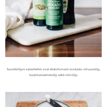
Suosikkiöljyni salaatteihin ovat ehdottomasti avokado-sitruunaöljy,
kurpitsansiemenöljy sekä oliiiviöljy.