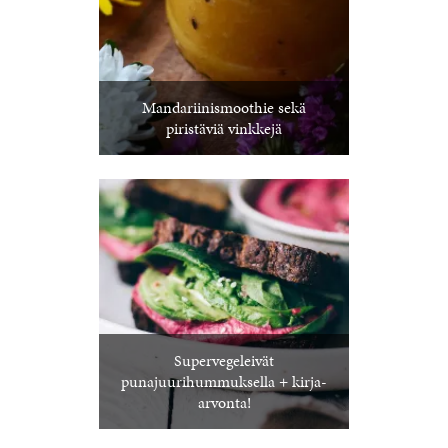
Mandariinismoothie sekä
piristäviä vinkkejä
Supervegeleivät
punajuurihummuksella + kirja-
arvonta!