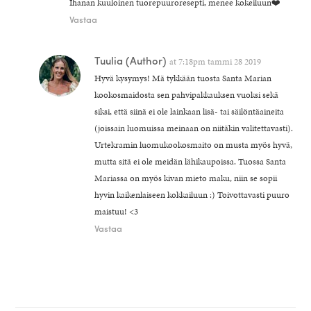
Ihanan kuuloinen tuorepuuroresepti, menee kokeiluun❤️
Vastaa
Tuulia
(Author)
at
7:18pm tammi 28 2019
Hyvä kysymys! Mä tykkään tuosta Santa Marian
kookosmaidosta sen pahvipakkauksen vuoksi sekä
siksi, että siinä ei ole lainkaan lisä- tai säilöntäaineita
(joissain luomuissa meinaan on niitäkin valitettavasti).
Urtekramin luomukookosmaito on musta myös hyvä,
mutta sitä ei ole meidän lähikaupoissa. Tuossa Santa
Mariassa on myös kivan mieto maku, niin se sopii
hyvin kaikenlaiseen kokkailuun :) Toivottavasti puuro
maistuu! <3
Vastaa