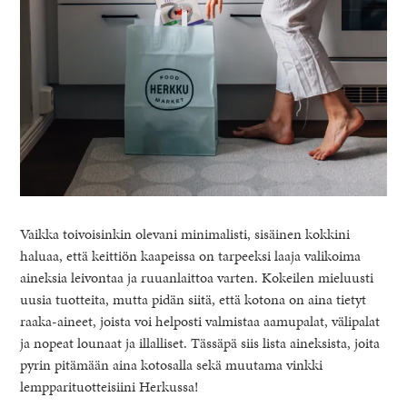
Vaikka toivoisinkin olevani minimalisti, sisäinen kokkini
haluaa, että keittiön kaapeissa on tarpeeksi laaja valikoima
aineksia leivontaa ja ruuanlaittoa varten. Kokeilen mieluusti
uusia tuotteita, mutta pidän siitä, että kotona on aina tietyt
raaka-aineet, joista voi helposti valmistaa aamupalat, välipalat
ja nopeat lounaat ja illalliset. Tässäpä siis lista aineksista, joita
pyrin pitämään aina kotosalla sekä muutama vinkki
lempparituotteisiini Herkussa!