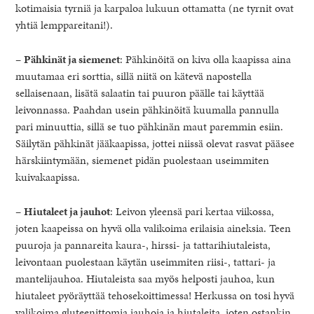
kotimaisia tyrniä ja karpaloa lukuun ottamatta (ne tyrnit ovat
yhtiä lemppareitani!).
–
Pähkinät ja siemenet
: Pähkinöitä on kiva olla kaapissa aina
muutamaa eri sorttia, sillä niitä on kätevä napostella
sellaisenaan, lisätä salaatin tai puuron päälle tai käyttää
leivonnassa. Paahdan usein pähkinöitä kuumalla pannulla
pari minuuttia, sillä se tuo pähkinän maut paremmin esiin.
Säilytän pähkinät jääkaapissa, jottei niissä olevat rasvat pääsee
härskiintymään, siemenet pidän puolestaan useimmiten
kuivakaapissa.
–
Hiutaleet ja jauhot
: Leivon yleensä pari kertaa viikossa,
joten kaapeissa on hyvä olla valikoima erilaisia aineksia. Teen
puuroja ja pannareita kaura-, hirssi- ja tattarihiutaleista,
leivontaan puolestaan käytän useimmiten riisi-, tattari- ja
mantelijauhoa. Hiutaleista saa myös helposti jauhoa, kun
hiutaleet pyöräyttää tehosekoittimessa! Herkussa on tosi hyvä
valikoima gluteenittomia jauhoja ja hiutaleita, joten ostankin