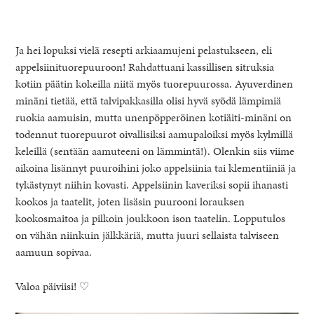
Ja hei lopuksi vielä resepti arkiaamujeni pelastukseen, eli
appelsiinituorepuuroon! Rahdattuani kassillisen sitruksia
kotiin päätin kokeilla niitä myös tuorepuurossa. Ayuverdinen
minäni tietää, että talvipakkasilla olisi hyvä syödä lämpimiä
ruokia aamuisin, mutta unenpöpperöinen kotiäiti-minäni on
todennut tuorepuurot oivallisiksi aamupaloiksi myös kylmillä
keleillä (sentään aamuteeni on lämmintä!). Olenkin siis viime
aikoina lisännyt puuroihini joko appelsiinia tai klementiiniä ja
tykästynyt niihin kovasti. Appelsiinin kaveriksi sopii ihanasti
kookos ja taatelit, joten lisäsin puurooni lorauksen
kookosmaitoa ja pilkoin joukkoon ison taatelin. Lopputulos
on vähän niinkuin jälkkäriä, mutta juuri sellaista talviseen
aamuun sopivaa.
Valoa päiviisi! ♡