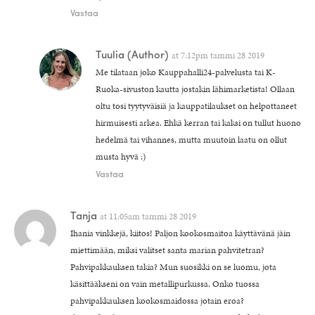
Vastaa
Tuulia
(Author)
at
7:12pm tammi 28 2019
Me tilataan joko Kauppahalli24-palvelusta tai K-
Ruoka-sivuston kautta jostakin lähimarketista! Ollaan
oltu tosi tyytyväisiä ja kauppatilaukset on helpottaneet
hirmuisesti arkea. Ehkä kerran tai kaksi on tullut huono
hedelmä tai vihannes, mutta muutoin laatu on ollut
musta hyvä :)
Vastaa
Tanja
at
11:05am tammi 28 2019
Ihania vinkkejä, kiitos! Paljon kookosmaitoa käyttävänä jäin
miettimään, miksi valitset santa marian pahvitetran?
Pahvipakkauksen takia? Mun suosikki on se luomu, jota
käsittääkseni on vain metallipurkussa. Onko tuossa
pahvipakkauksen kookosmaidossa jotain eroa?