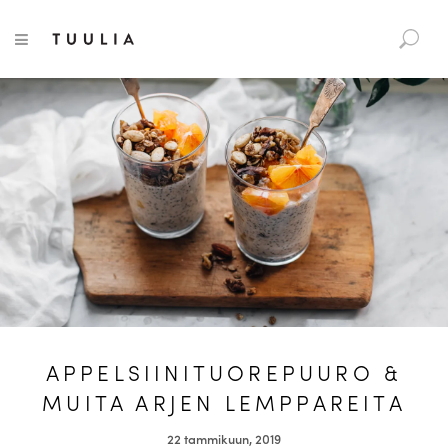
S
Tuulia
TOGGLE NAVIGATION
e
a
r
c
h
f
o
r
:
APPELSIINITUOREPUURO &
MUITA ARJEN LEMPPAREITA
22 tammikuun, 2019