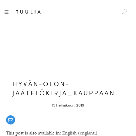
S
Tuulia
TOGGLE NAVIGATION
e
a
r
c
h
f
o
r
:
HYVÄN-OLON-
JÄÄTELÖKIRJA_KAUPPAAN
15 helmikuun, 2019
This post is also available in:
English
(
englanti
)