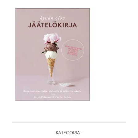
healthy living + good 
KATEGORIAT