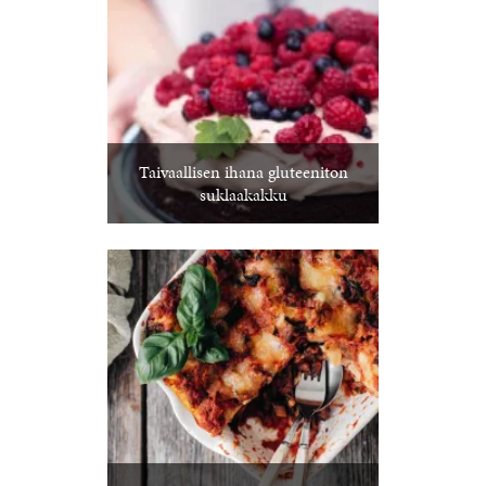
Taivaallisen ihana gluteeniton
suklaakakku