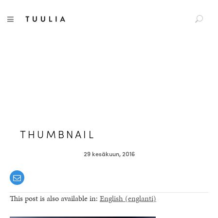
S
Tuulia
TOGGLE NAVIGATION
e
a
r
c
h
f
o
r
:
THUMBNAIL
29 kesäkuun, 2016
This post is also available in:
English
(
englanti
)