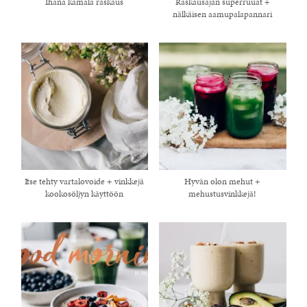
Ihana kamala raskaus
Raskausajan superruuat +
nälkäisen aamupalapannari
Itse tehty vartalovoide + vinkkejä
Hyvän olon mehut +
kookosöljyn käyttöön
mehustusvinkkejä!
healthy living + good 