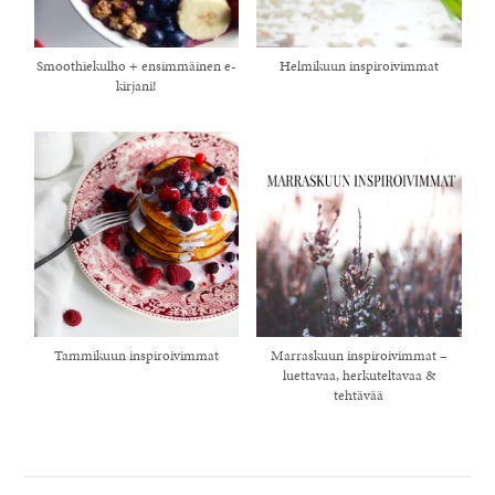
Smoothiekulho + ensimmäinen e-
Helmikuun inspiroivimmat
kirjani!
Tammikuun inspiroivimmat
Marraskuun inspiroivimmat –
luettavaa, herkuteltavaa &
tehtävää