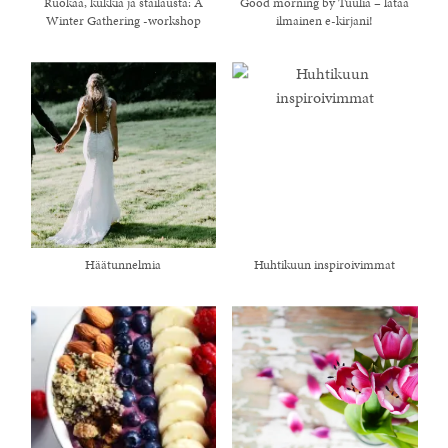
Ruokaa, kukkia ja stailausta: A
Good morning by Tuulia – lataa
Winter Gathering -workshop
ilmainen e-kirjani!
Häätunnelmia
Huhtikuun inspiroivimmat
healthy living + good 