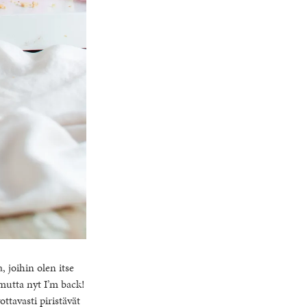
 joihin olen itse
mutta nyt I’m back!
ttavasti piristävät