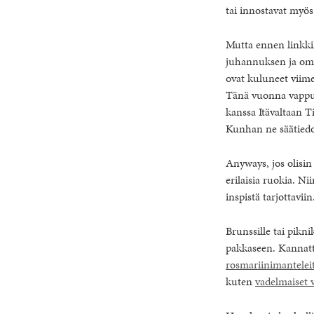
tai innostavat myös 
Mutta ennen linkkil
juhannuksen ja omie
ovat kuluneet viime
Tänä vuonna vappun
kanssa Itävaltaan T
Kunhan ne säätiedo
Anyways, jos olisin
erilaisia ruokia. N
inspistä tarjottaviin
Brunssille tai pikni
pakkaseen. Kannat
rosmariinimantelei
kuten
vadelmaiset 