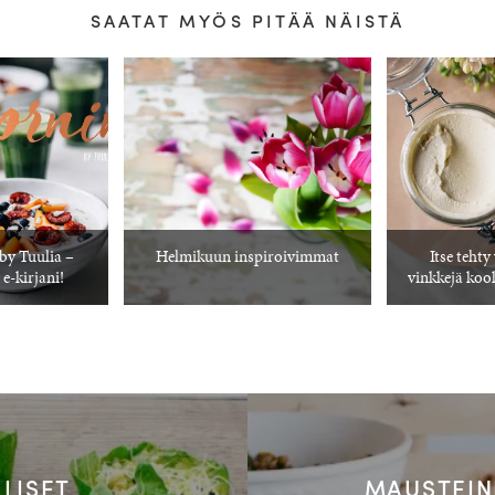
SAATAT MYÖS PITÄÄ NÄISTÄ
y Tuulia –
Helmikuun inspiroivimmat
Itse tehty
 e-kirjani!
vinkkejä koo
LISET
MAUSTEIN