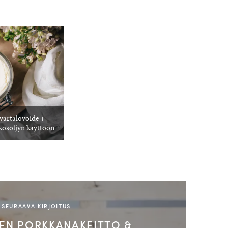
 vartalovoide +
kosöljyn käyttöön
SEURAAVA KIRJOITUS
EN PORKKANAKEITTO &