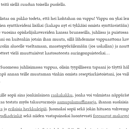
teitä siellä ruudun toisella puolella.
istaa on pakko todeta, että hei kohtahan on vappu! Vappu on yksi le
n synttäreideni lisäksi (kukapa nyt ei tykkäisi omista synttäreistää
 vuosina opiskelijakavereiden kanssa brunsseilla, juhlissa ja puistoss
i on kuitenkin jotain ihan muuta, sillä lähdemme vappuaattona ka
irolin alueelle vaeltamaan, maastopyöräilemään (jos uskallan) ja nau
tteet vielä muuttuisivat kaatosateesta auringonpaisteeksi…
 Suomessa juhlisimassa vappua, olisin tyypilliseen tapaani jo täyttä h
iinpä annan teille muutaman vinkin omista reseptiarkistoistani, jos vai
.
kille sopii aina jonkinlainen
raakakakku
, jonka voi valmistaa näppäräs
taa testata myös takuuvarmoja
aamupalamuffinsseja
, ihanan suolaisia
ta
ja
erilaisia herkkuleipiä
. Juomaksi sopii sekä jokin hitusen vahvemp
vodkadrinkit
sekä niiden vastapainoksi luontevasti
freesaavat makuve