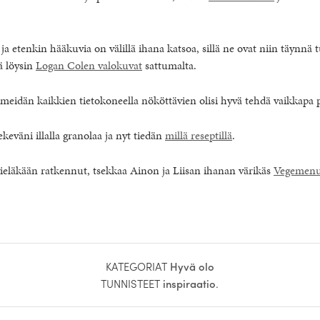
a etenkin hääkuvia on välillä ihana katsoa, sillä ne ovat niin täynnä t
ä löysin
Logan Colen valokuvat
sattumalta.
a meidän kaikkien tietokoneella nököttävien olisi hyvä tehdä vaikkapa p
keväni illalla granolaa ja nyt tiedän
millä reseptillä
.
ieläkään ratkennut, tsekkaa Ainon ja Liisan ihanan värikäs
Vegemen
KATEGORIAT
Hyvä olo
TUNNISTEET
inspiraatio
.