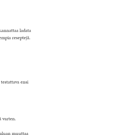
kannattaa ladata
empia reseptejä.
 testattava ensi
ä varten.
haluan muuttaa