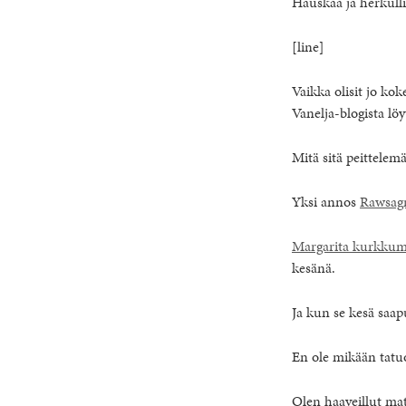
Hauskaa ja herkullis
[line]
Vaikka olisit jo ko
Vanelja-blogista lö
Mitä sitä peittelem
Yksi annos
Rawsag
Margarita kurkkum
kesänä.
Ja kun se kesä saa
En ole mikään tatu
Olen haaveillut m