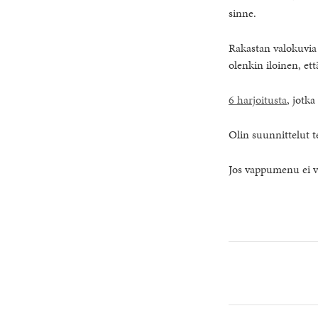
sinne.
Rakastan valokuvia j
olenkin iloinen, ett
6 harjoitusta
, jotk
Olin suunnittelut te
Jos vappumenu ei v