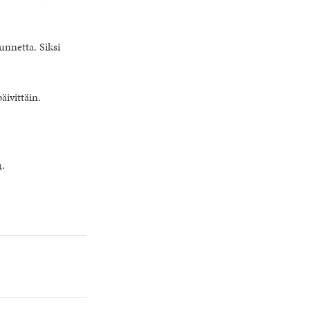
unnetta. Siksi
äivittäin.
u
.