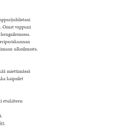
mpparijuhlistani
n). Omat vappuni
a hengailemassa.
veripariskunnan
ttimaan ulkoilmasta.
äkää miettimässä
kka kaipailet
ti etukäteen
i,
det
.