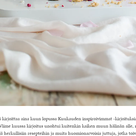
 kirjoittaa aina kuun lopussa Kuukauden inspiroivimmat -kirjoituksia,
 Viime kuussa kirjoitus unohtui kuitenkin kaiken muun hälinän alle, 
jä herkullisiin resepteihin ja muita huomionarvoisia juttuja, jotka toivo