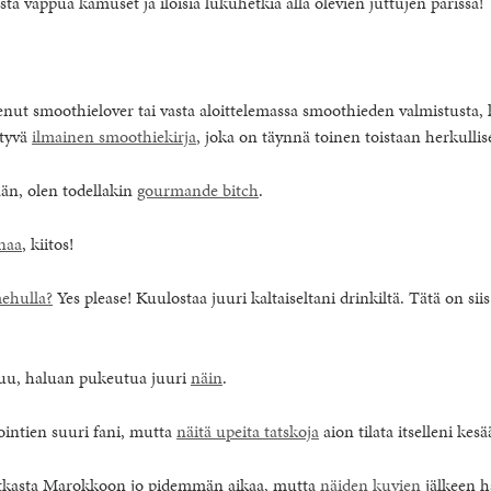
ta vappua kamuset ja iloisia lukuhetkiä alla olevien juttujen parissa!
kenut smoothielover tai vasta aloittelemassa smoothieden valmistusta, 
ytyvä
ilmainen smoothiekirja
, joka on täynnä toinen toistaan herkullis
ään, olen todellakin
gourmande bitch
.
naa
, kiitos!
ehulla?
Yes please! Kuulostaa juuri kaltaiseltani drinkiltä. Tätä on siis
puu, haluan pukeutua juuri
näin
.
ointien suuri fani, mutta
näitä upeita tatskoja
aion tilata itselleni kesä
atkasta Marokkoon jo pidemmän aikaa, mutta
näiden kuvien
jälkeen 