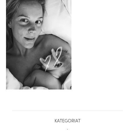
healthy living + good 
KATEGORIAT
.