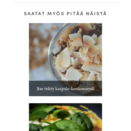
SAATAT MYÖS PITÄÄ NÄISTÄ
Itse tehty karpalo-kookosmysli