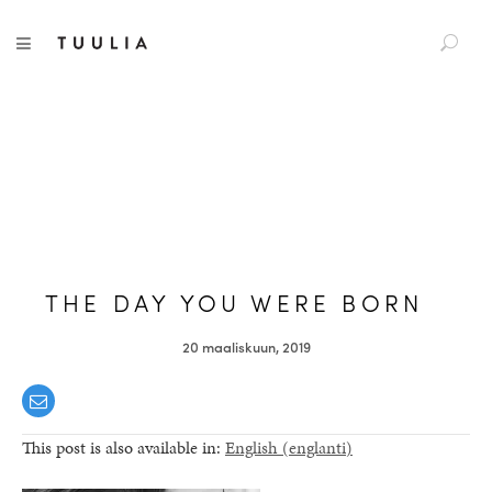
S
Tuulia
TOGGLE NAVIGATION
e
a
r
c
h
f
o
r
:
THE DAY YOU WERE BORN
20 maaliskuun, 2019
This post is also available in:
English
(
englanti
)