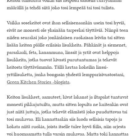
Keiton tulisuutta voikin siis helposti säädellä currytahnan
määrällä ja tehdä siitä joko tosi lempeää tai tosi tulista.
Vaikka sosekeitot ovat ihan sellaisenaankin usein tosi hyviä,
eivät ne monesti ole yksinään tarpeeksi täyttäviä. Niinpä teen
niiden seuraksi joko jonkinlaisen ruokaisan leivän tai sitten
lisään keiton päälle erilaisia lisukkeita. Pähkinät ja siemenet,
parsakaali, feta, kananmuna, linssit ja yrtit ovat helppoja
lisukkeita, jotka tuovat kivasti purutuntumaa ja tekevät
keitosta täyttävämmän. Tällä kertaa kokeilin linssi-
yrttilisuketta, jonka bongasin yhdestä lempparisivustostani,
Green Kitchen Stories -blogista
.
Keiton lisukkeet, aamuteet, kivat lakanat ja iltapalat tuntuvat
monesti pikkujutuilta, mutta sitten lopulta ne kuitenkin ovat
just niitä juttuja, jotka tekevät elämästä joko puuduttavaa tai
tosi mukavaa. Eli kannattaakin siis luoda sellaisia tapoja ja
kokata niitä ruokia, joista itselle tulee hyvä fiilis, niin arjesta
voi huomaamatta tulla varsin mukavaa. Mutta toki kannattaa