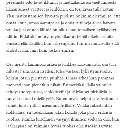
pesemistä odottavat ikkunat ja matkalaukussa vaeltamisesta
likaantuneet vaatteet ja lenkkarit, oli tosi kivaa tulla kotiin.
Yksi matkustamisen kivoista puolista onkin mielestäni se, että
omaa kotia, omaa aamupalaa ja omia rutiineja alkaa kaivata
vaikka just ennen lähtöä on ollut ihan totaalisen kyllästynyt
niihin. Ehkä sitä on nyt myös alkanut tehdä oikeita asioita
omassa elämässään, kun arkeenpaluu tuntuu mukavalta eikä
ahdistavalta, niin kuin joskus ennen.
Osa meistä kammoaa arkea ja kaikkea kaavamaista, osa taas
rakastaa sitä. Kun itselleni tulee vastaan kyllästymisvaihe,
keksin jotain piristävää puuhaa. Omaa arkea kun parantaa
monesti ihan pienetkin niksit. Esimerkiksi illalla valmiiksi
tehdyt tuorepuurot, lenkkitreffit ja päiväunet piristävät ja
tuovat taatusti mielihyvää. Kuten myös helpot ja vaivattomat
ruuat, joista riittää useammalle illalle. Vaikka rakastankin
kokkailua, en todellakaan jaksa kokata joka päivä erilaista
ruokaa. Kuinka kiitollinen väsynyt ihminen voikaan olla, kun
jääkaapissa on valmiina hyvää ruokaa eikä itseään tarvitse