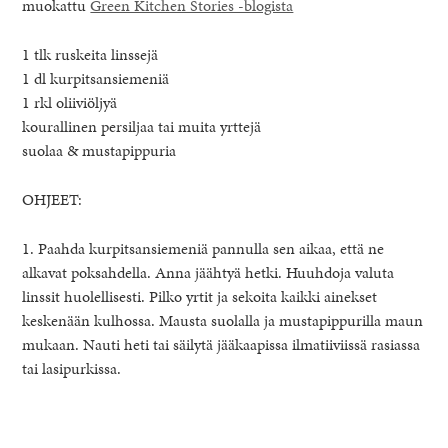
muokattu
Green Kitchen Stories -blogista
1 tlk ruskeita linssejä
1 dl kurpitsansiemeniä
1 rkl oliiviöljyä
kourallinen persiljaa tai muita yrttejä
suolaa & mustapippuria
OHJEET:
1. Paahda kurpitsansiemeniä pannulla sen aikaa, että ne
alkavat poksahdella. Anna jäähtyä hetki. Huuhdoja valuta
linssit huolellisesti. Pilko yrtit ja sekoita kaikki ainekset
keskenään kulhossa. Mausta suolalla ja mustapippurilla maun
mukaan. Nauti heti tai säilytä jääkaapissa ilmatiiviissä rasiassa
tai lasipurkissa.