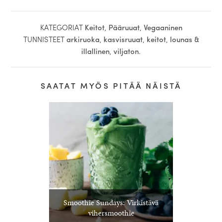
KATEGORIAT
Keitot
,
Pääruuat
,
Vegaaninen
TUNNISTEET
arkiruoka
,
kasvisruuat
,
keitot
,
lounas &
illallinen
,
viljaton
.
SAATAT MYÖS PITÄÄ NÄISTÄ
Smoothie Sundays: Virkistävä
vihersmoothie