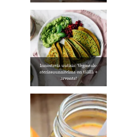
Innostavia uutisia: Vegmeals-
ateriasuunnitelma on täällä +
arvonta!