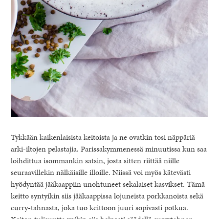
Tykkään kaikenlaisista keitoista ja ne ovatkin tosi näppäriä
arki-iltojen pelastajia. Parissakymmenessä minuutissa kun saa
loihdittua isommankin satsin, josta sitten riittää niille
seuraavillekin nälkäisille illoille. Niissä voi myös kätevästi
hyödyntää jääkaappiin unohtuneet sekalaiset kasvikset. Tämä
keitto syntyikin siis jääkaappissa lojuneista porkkanoista sekä
curry-tahnasta, joka tuo keittoon juuri sopivasti potkua.