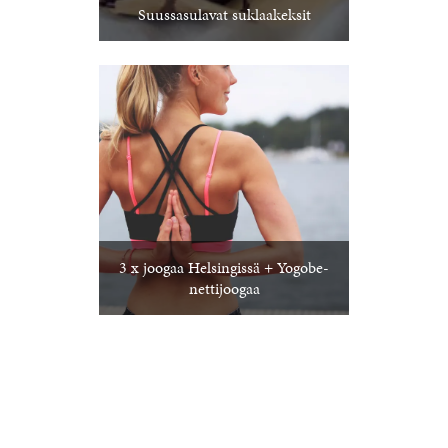
Suussasulavat suklaakeksit
3 x joogaa Helsingissä + Yogobe-
nettijoogaa