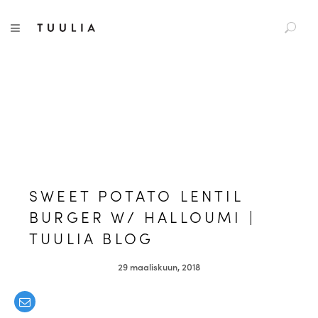
S
Tuulia
TOGGLE NAVIGATION
e
a
r
c
h
f
o
r
:
SWEET POTATO LENTIL
BURGER W/ HALLOUMI |
TUULIA BLOG
29 maaliskuun, 2018