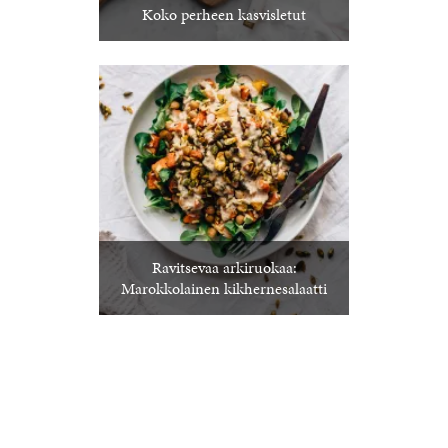
Koko perheen kasvisletut
Ravitsevaa arkiruokaa:
Marokkolainen kikhernesalaatti