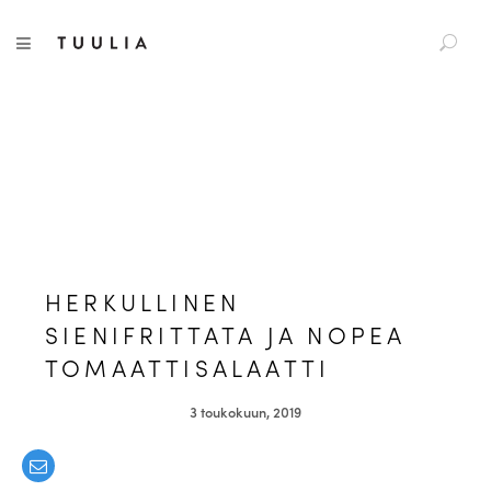
S
Tuulia
TOGGLE NAVIGATION
e
a
r
c
h
f
o
r
:
HERKULLINEN
SIENIFRITTATA JA NOPEA
TOMAATTISALAATTI
3 toukokuun, 2019