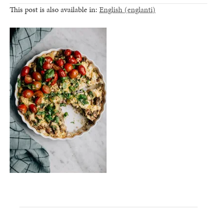
This post is also available in:
English
(
englanti
)
healthy living + good 