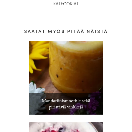
KATEGORIAT
.
SAATAT MYÖS PITÄÄ NÄISTÄ
Mandariinismoothie sekä
piristäviä vinkkejä