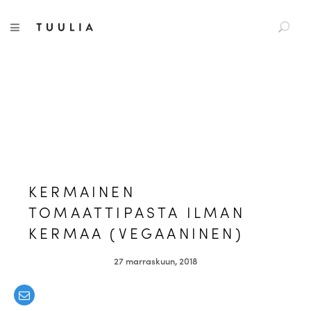
S
Tuulia
TOGGLE NAVIGATION
e
a
r
c
h
f
o
r
:
KERMAINEN
TOMAATTIPASTA ILMAN
KERMAA (VEGAANINEN)
27 marraskuun, 2018