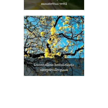
maustettua vettä
Luonnollisia hoitokeinoja
siitepölyallergiaan