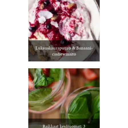
Luksuskaurapuuro & Banaani-
cashewmaito
Raikkaat kesäjuomat: 3