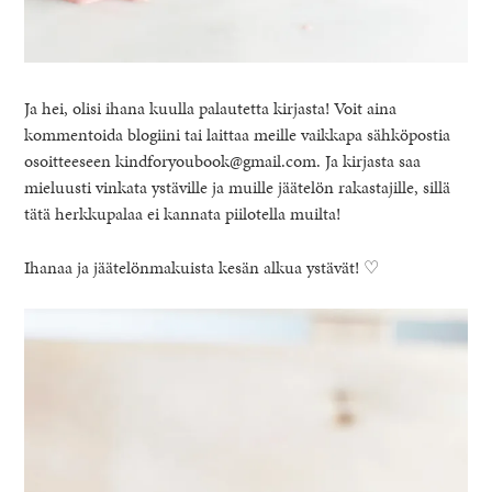
Ja hei, olisi ihana kuulla palautetta kirjasta! Voit aina
kommentoida blogiini tai laittaa meille vaikkapa sähköpostia
osoitteeseen kindforyoubook@gmail.com. Ja kirjasta saa
mieluusti vinkata ystäville ja muille jäätelön rakastajille, sillä
tätä herkkupalaa ei kannata piilotella muilta!
Ihanaa ja jäätelönmakuista kesän alkua ystävät! ♡