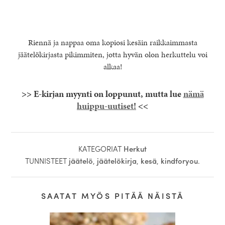
Riennä ja nappaa oma kopiosi kesäin raikkaimmasta
jäätelökirjasta pikimmiten, jotta hyvän olon herkuttelu voi
alkaa!
>> E-kirjan myynti on loppunut, mutta lue
nämä
huippu-uutiset!
<<
KATEGORIAT
Herkut
TUNNISTEET
jäätelö
,
jäätelökirja
,
kesä
,
kindforyou
.
SAATAT MYÖS PITÄÄ NÄISTÄ