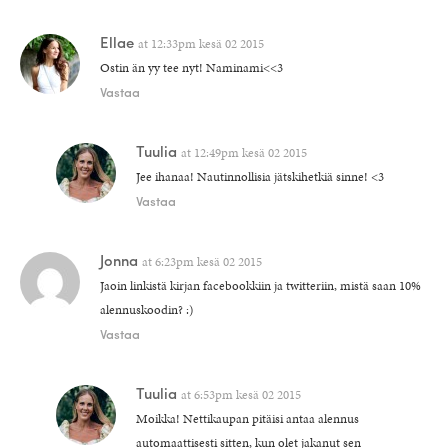
Ellae
at
12:33pm kesä 02 2015
Ostin än yy tee nyt! Naminami<<3
Vastaa
Tuulia
at
12:49pm kesä 02 2015
Jee ihanaa! Nautinnollisia jätskihetkiä sinne! <3
Vastaa
Jonna
at
6:23pm kesä 02 2015
Jaoin linkistä kirjan facebookkiin ja twitteriin, mistä saan 10%
alennuskoodin? :)
Vastaa
Tuulia
at
6:53pm kesä 02 2015
Moikka! Nettikaupan pitäisi antaa alennus
automaattisesti sitten, kun olet jakanut sen