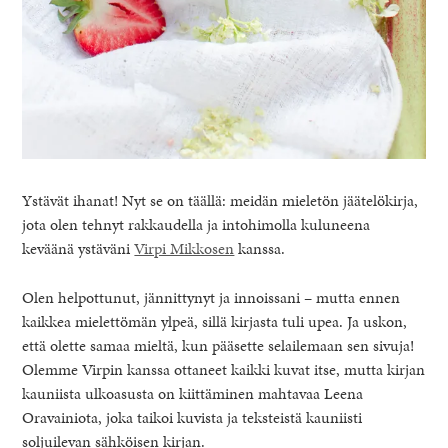
Ystävät ihanat! Nyt se on täällä: meidän mieletön jäätelökirja,
jota olen tehnyt rakkaudella ja intohimolla kuluneena
keväänä ystäväni
Virpi Mikkosen
kanssa.
Olen helpottunut, jännittynyt ja innoissani – mutta ennen
kaikkea mielettömän ylpeä, sillä kirjasta tuli upea. Ja uskon,
että olette samaa mieltä, kun pääsette selailemaan sen sivuja!
Olemme Virpin kanssa ottaneet kaikki kuvat itse, mutta kirjan
kauniista ulkoasusta on kiittäminen mahtavaa Leena
Oravainiota, joka taikoi kuvista ja teksteistä kauniisti
soljuilevan sähköisen kirjan.