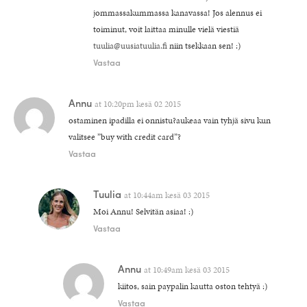
jommassakummassa kanavassa! Jos alennus ei
toiminut, voit laittaa minulle vielä viestiä
tuulia@uusiatuulia.fi
niin tsekkaan sen! :)
Vastaa
Annu
at
10:20pm kesä 02 2015
ostaminen ipadilla ei onnistu?aukeaa vain tyhjä sivu kun
valitsee ”buy with credit card”?
Vastaa
Tuulia
at
10:44am kesä 03 2015
Moi Annu! Selvitän asiaa! :)
Vastaa
Annu
at
10:49am kesä 03 2015
kiitos, sain paypalin kautta oston tehtyä :)
Vastaa