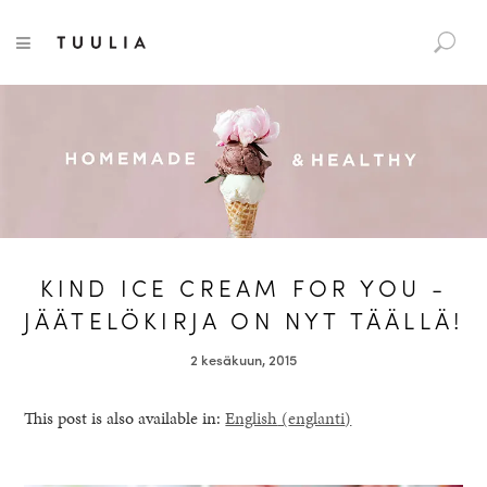
S
Tuulia
TOGGLE NAVIGATION
e
a
r
c
h
f
o
r
:
KIND ICE CREAM FOR YOU -
JÄÄTELÖKIRJA ON NYT TÄÄLLÄ!
2 kesäkuun, 2015
This post is also available in:
English
(
englanti
)