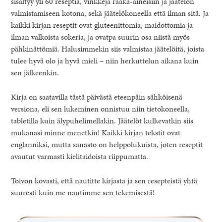
sisältyy yli 60 reseptiä, vinkkejä raaka-aineisiin ja jäätelön
valmistamiseen kotona, sekä jäätelökoneella että ilman sitä. Ja
kaikki kirjan reseptit ovat gluteenittomia, maidottomia ja
ilman valkoista sokeria, ja ovatpa suurin osa niistä myös
pähkinättömiä. Halusimmekin siis valmistaa jäätelöitä, joista
tulee hyvä olo ja hyvä mieli – niin herkuttelun aikana kuin
sen jälkeenkin.
Kirja on saatavilla tästä päivästä eteenpäin sähköisenä
versiona, eli sen lukeminen onnistuu niin tietokoneella,
tabletilla kuin älypuhelimellakin. Jäätelöt kulkevatkin siis
mukanasi minne menetkin! Kaikki kirjan tekstit ovat
englanniksi, mutta sanasto on helppolukuista, joten reseptit
avautut varmasti kielitaidoista riippumatta.
Toivon kovasti, että nautitte kirjasta ja sen resepteistä yhtä
suuresti kuin me nautimme sen tekemisestä!