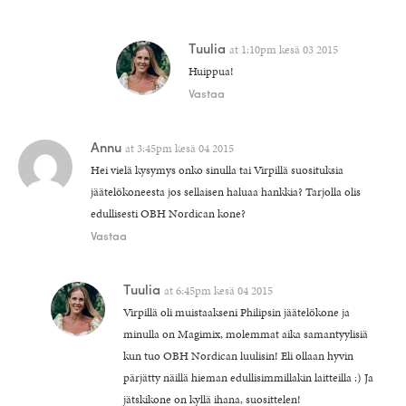
Tuulia
at
1:10pm kesä 03 2015
Huippua!
Vastaa
Annu
at
3:45pm kesä 04 2015
Hei vielä kysymys onko sinulla tai Virpillä suosituksia
jäätelökoneesta jos sellaisen haluaa hankkia? Tarjolla olis
edullisesti OBH Nordican kone?
Vastaa
Tuulia
at
6:45pm kesä 04 2015
Virpillä oli muistaakseni Philipsin jäätelökone ja
minulla on Magimix, molemmat aika samantyylisiä
kun tuo OBH Nordican luulisin! Eli ollaan hyvin
pärjätty näillä hieman edullisimmillakin laitteilla :) Ja
jätskikone on kyllä ihana, suosittelen!