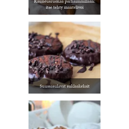
Kauneusruokaa parhaimmillaan:
itse tehty mantelivoi
Suussasulavat suklaakeksit