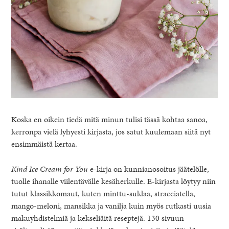
Koska en oikein tiedä mitä minun tulisi tässä kohtaa sanoa,
kerronpa vielä lyhyesti kirjasta, jos satut kuulemaan siitä nyt
ensimmäistä kertaa.
Kind Ice Cream for You
e-kirja on kunnianosoitus jäätelölle,
tuolle ihanalle viilentävälle kesäherkulle. E-kirjasta löytyy niin
tutut klassikkomaut, kuten minttu-suklaa, stracciatella,
mango-meloni, mansikka ja vanilja kuin myös rutkasti uusia
makuyhdistelmiä ja kekseliäitä reseptejä. 130 sivuun